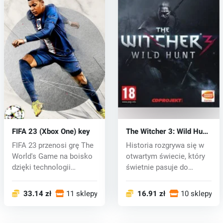
FIFA 23 (Xbox One) key
The Witcher 3: Wild Hunt
(Zaklínač 3) (Xbox One)
FIFA 23 przenosi grę The
Historia rozgrywa się w
key
World's Game na boisko
otwartym świecie, który
dzięki technologii
świetnie pasuje do
HyperMot...
podróży,...
33.14 zł
11 sklepy
16.91 zł
10 sklepy