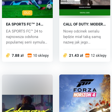
DLC
EA SPORTS FC™ 24
CALL OF DUTY: MODERN
(Xbox One) key
WARFARE (Xbox One)
EA SPORTS FC™ 24 to
Nowy odcinek serialu
key
najnowsza odsłona
będzie miał taką samą
popularnej serii symulacji
nazwę jak jego
piłkarskic...
poprzednik. W CAL...
7.88 zł
10 sklepy
21.43 zł
12 sklepy