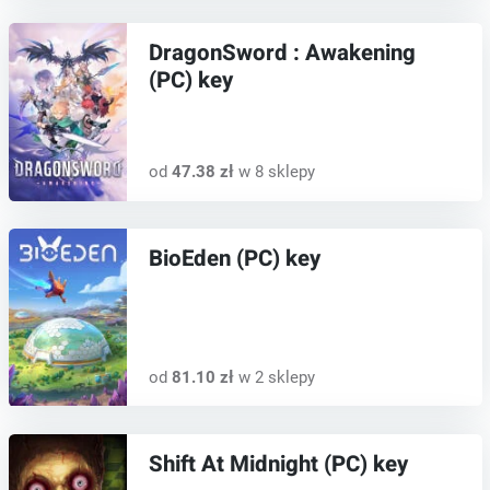
DragonSword : Awakening
(PC) key
od
47.38 zł
w 8 sklepy
BioEden (PC) key
od
81.10 zł
w 2 sklepy
Shift At Midnight (PC) key