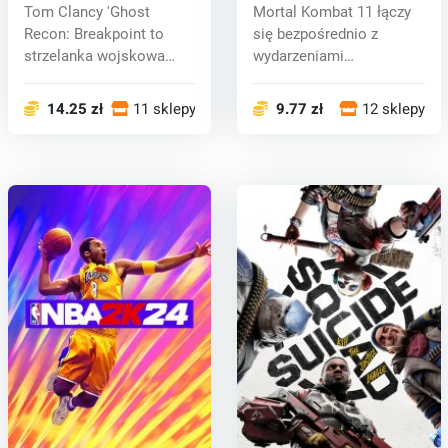
Recon Breakpoint (Xbox
One) key
Tom Clancy 'Ghost
Mortal Kombat 11 łączy
One) key
Recon: Breakpoint to
się bezpośrednio z
strzelanka wojskowa
wydarzeniami
osadzona we wrog...
dziesiątego. Shinnok...
14.25 zł
11 sklepy
9.77 zł
12 sklepy