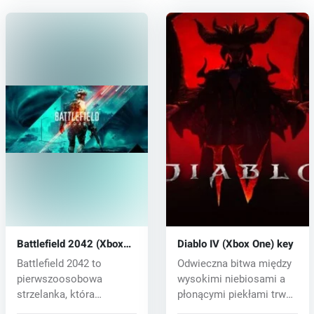
Battlefield 2042 (Xbox
Diablo IV (Xbox One) key
One) key
Battlefield 2042 to
Odwieczna bitwa między
pierwszoosobowa
wysokimi niebiosami a
strzelanka, która
płonącymi piekłami trwa,
powraca do kultowej g...
gdy S...