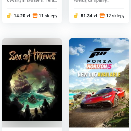
otwartym światem. Teraz
wielką kampanię,
możesz pr...
szeroką gamę samoc...
14.20 zł
11 sklepy
81.34 zł
12 sklepy