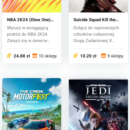
NBA 2K24 (Xbox One)
Suicide Squad Kill the
key
Justice League (Xbox
Wyrusz w wciągającą
Dołącz do najnowszych
One) key
podróż do NBA 2K24.
członków osławionej
Zanurz się w świecie
Grupy Zadaniowej X
ekscytującej a...
Amandy Waller,...
24.88 zł
10 sklepy
10.20 zł
9 sklepy