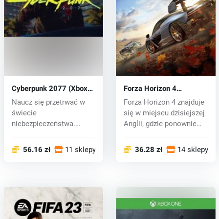
Cyberpunk 2077 (Xbox
Forza Horizon 4
One) key
(PC/Xbox One) key
Naucz się przetrwać w
Forza Horizon 4 znajduje
świecie
się w miejscu dzisiejszej
niebezpieczeństwa.
Anglii, gdzie ponownie
Historia gry rozgrywa
b...
się...
56.16 zł
11 sklepy
36.28 zł
14 sklepy