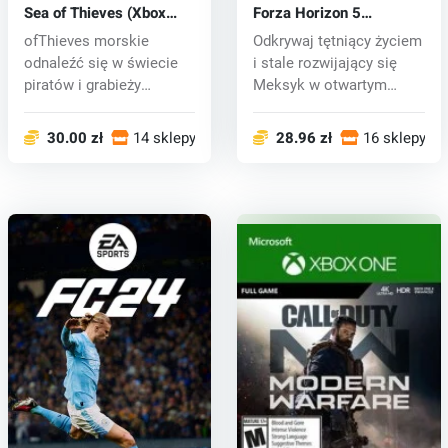
Sea of Thieves (Xbox
Forza Horizon 5
One) key
(PC/Xbox One) key
ofThieves morskie
Odkrywaj tętniący życiem
odnaleźć się w świecie
i stale rozwijający się
piratów i grabieży
Meksyk w otwartym
niespodziewanyc...
świecie...
30.00 zł
14 sklepy
28.96 zł
16 sklepy