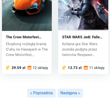
The Crew Motorfest
STAR WARS Jedi: Fallen
(Xbox One) key
Order (Xbox) key
Eksploruj rozległą krainę
Kolejna gra Star Wars
O'ahu na Hawajach w The
została podjęta przez
Crew Motorfest,
twórców Respawn
ekscytują...
Entertainment z...
39.59 zł
12 sklepy
13.73 zł
11 sklepy
« Poprzednia
Następna »