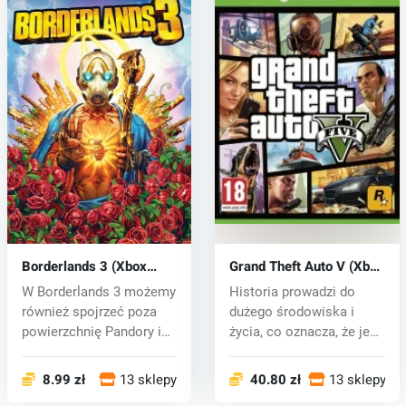
Borderlands 3 (Xbox
Grand Theft Auto V (Xbox
One) key
One) key
W Borderlands 3 możemy
Historia prowadzi do
również spojrzeć poza
dużego środowiska i
powierzchnię Pandory i
życia, co oznacza, że ​​jeśli
jej ksi...
opuś...
8.99 zł
13 sklepy
40.80 zł
13 sklepy