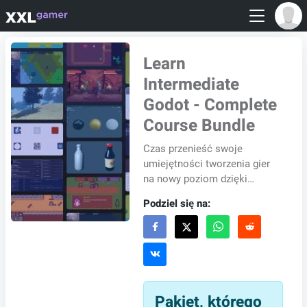
Learn
Intermediate
Godot - Complete
Course Bundle
Czas przenieść swoje
umiejętności tworzenia gier
na nowy poziom dzięki
kompleksowemu pakietowi
Podziel się na:
kursów Godot dla średnio
zaawansowanych. Ugruntuj
swoją...
Pakiet, którego