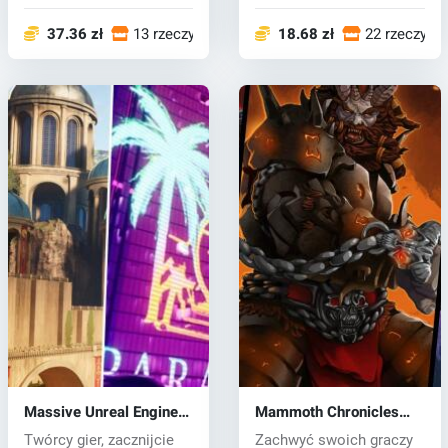
futurystyczne mia...
202...
37.36 zł
13 rzeczy
18.68 zł
22 rzeczy
Massive Unreal Engine
Mammoth Chronicles
Bundle
STL Mega Bundle
Twórcy gier, zacznijcie
Zachwyć swoich graczy