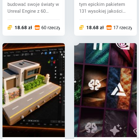
budować swoje światy w
tym epickim pakietem
Unreal Engine z 60
131 wysokiej jakości
modułowym...
figurek fan...
18.68 zł
60 rzeczy
18.68 zł
17 rzeczy