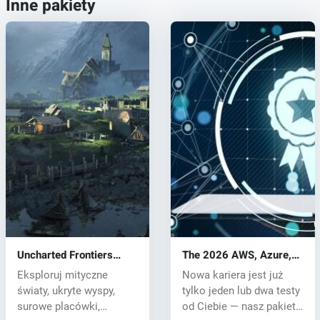
Inne pakiety
Uncharted Frontiers
The 2026 AWS, Azure,
Environment Pack
CompTIA Cloud
Eksploruj mityczne
Nowa kariera jest już
Certification & Practice
światy, ukryte wyspy,
tylko jeden lub dwa testy
Exam Bundle
surowe placówki,
od Ciebie — nasz pakiet