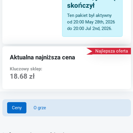
skończył
Ten pakiet był aktywny
od 20:00 May 28th, 2026
do 20:00 Jul 2nd, 2026.
Najlepsza oferta
Aktualna najniższa cena
Kluczowy sklep:
18.68 zł
Ceny
O grze