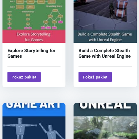
Explore Storytelling for
Build a Complete Stealth
Games
Game with Unreal Engine
Pokaż pakiet
Pokaż pakiet