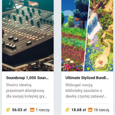
Soundsnap 1,000 Sound
Ultimate Stylized Bundle
Effects Bundle
by SICS Games
Stwórz idealną
Wzbogać swoją
przestrzeń dźwiękową
bibliotekę zasobów o
dla swojej kolejnej gry
dawkę czystej zabawy!
lub projektu kr...
Nawiązaliśmy współ...
56.03 zł
1 rzeczy
18.68 zł
16 rzeczy