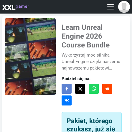
Learn Unreal
Engine 2026
Course Bundle
Wykorzystaj moc silnika
Unreal Engine dzięki naszemu
najnowszemu pakietowi
Software Learning Bundle od
Podziel się na:
Zenva. Ten prowadzony przez
ekspertów zestaw za...
Pakiet, którego
szukasz, już się