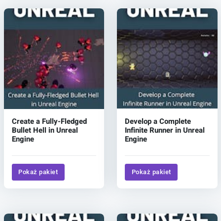
Create a Fully-Fledged
Develop a Complete
Bullet Hell in Unreal
Infinite Runner in Unreal
Engine
Engine
Pokaż pakiet
Pokaż pakiet