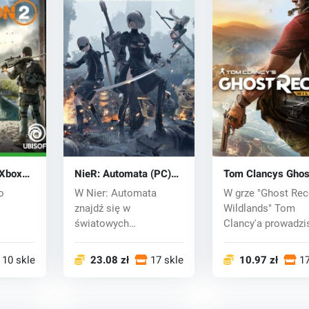
(Xbox
NieR: Automata (PC)
Tom Clancys Ghos
CD key
Recon Wildlands (
o
W Nier: Automata
W grze "Ghost Re
CD key
znajdź się w
Wildlands" Tom
światowych
Clancy'a prowadzi
y Tom
maszynach do
elitar...
zabijania, w których...
10 sklepy
23.08 zł
17 sklepy
10.97 zł
17