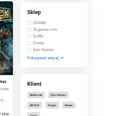
Sklep
2GAME
DLgamer.com
Driffle
Eneba
Epic Games
Pokazywać
więcej
 key
Klient
tkowa
Battle.net
Epic Games
ch
NCSoft
Origin
Steam
 sklepy
Uplay