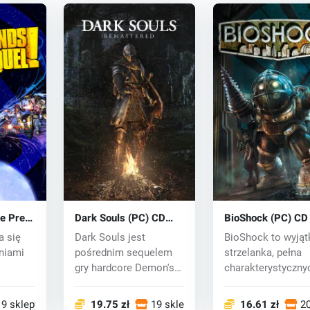
he Pre
Dark Souls (PC) CD
BioShock (PC) CD
 key
key
a się
Dark Souls jest
BioShock to wyją
niami
pośrednim sequelem
strzelanka, pełna
gry hardcore Demon's
charakterystyczny
ozna...
Souls, która za...
broni i taktyk....
19 sklepy
19.75 zł
19 sklepy
16.61 zł
20