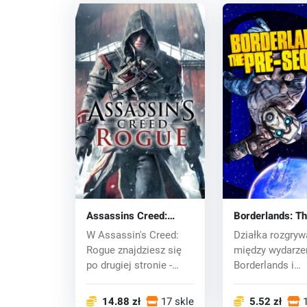
Assassins Creed:
Borderlands: T
Rogue (PC) CD key
Sequel (PC) CD
W Assassin's Creed:
Działka rozgryw
Rogue znajdziesz się
między wydarze
po drugiej stronie -
Borderlands i
spotkasz...
Borderlands 2. P
14.88 zł
17 sklepy
5.52 zł