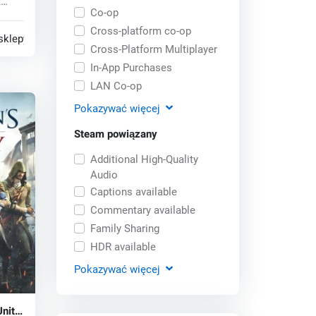
,
Co-op
mapę,
Cross-platform co-op
sklepy
Cross-Platform Multiplayer
In-App Purchases
LAN Co-op
Pokazywać
więcej
Steam powiązany
Additional High-Quality
Audio
Captions available
Commentary available
Family Sharing
HDR available
Pokazywać
więcej
nity