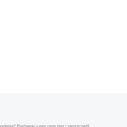
 wydania? Porównaj u nas ceny gier i zaoszczędź.