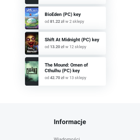
BioEden (PC) key
od
81.22 zł
w 2 sklepy
Shift At Midnight (PC) key
od
13.20 zł
w 12 sklepy
The Mound: Omen of
Cthulhu (PC) key
od
42.70 zł
w 13 sklepy
Informacje
Wiadomości