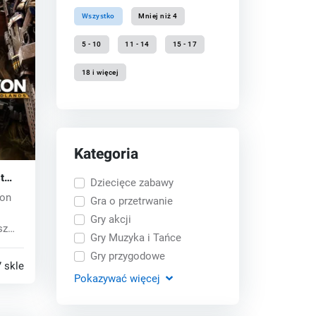
Wszystko
Mniej niż 4
5 - 10
11 - 14
15 - 17
18 i więcej
Kategoria
t
Dziecięce zabawy
PC)
con
Gra o przetrwanie
Gry akcji
sz
Gry Muzyka i Tańce
Gry przygodowe
 sklepy
Pokazywać
więcej