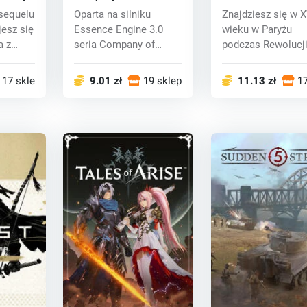
(PC) CD key
(PC) CD key
sequelu
Oparta na silniku
Znajdziesz się w X
jesz się
Essence Engine 3.0
wieku w Paryżu
a z
seria Company of
podczas Rewolucj
Heroes 2 prezentuje
Francuskiej, w roli.
u...
17 sklepy
9.01 zł
19 sklepy
11.13 zł
17