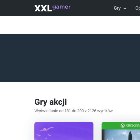
Gry
O
Gry akcji
Wyświetlanie od 181 do 200 z 2126 wyników