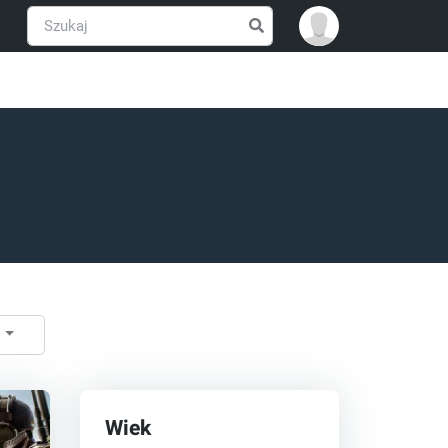
ć
Wiek