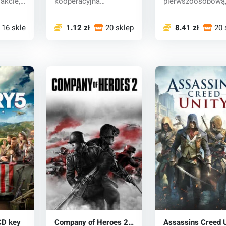
akcie,
kooperacyjna
pierwszoosobową
strzelanka FPS. Jesteś
oferuje ogromną 
w centrum w...
eksplozje, p...
16 sklepy
1.12 zł
20 sklepy
8.41 zł
20 
CD key
Company of Heroes 2
Assassins Creed U