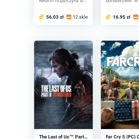
Rebirth rozpoczyna się
bohaterowie. W 
ekscytujący no...
który szokuj...
56.03 zł
12 sklepy
16.95 zł
The Last of Us™ Part II
Far Cry 5 (PC) 