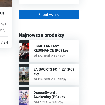
PC)
Filtruj wyniki
1945
gen,
Najnowsze produkty
17 sklepy
FINAL FANTASY
RESONANCE (PC) key
od
172.48 zł
w 6 sklepy
EA SPORTS FC™ 27 (PC)
key
od
116.72 zł
w 11 sklepy
DragonSword :
Awakening (PC) key
od
47.62 zł
w 8 sklepy