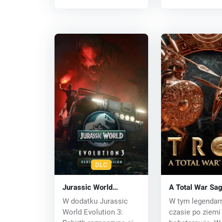
DLC
Jurassic World
A Total War Sag
Evolution 3: Rebirth
TROY (PC) key
W dodatku Jurassic
W tym legenda
Expansion (PC) key
World Evolution 3:
czasie po ziemi