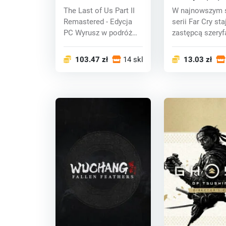
Remastered (PC) key
The Last of Us Part II
W najnowszym 
Remastered - Edycja
serii Far Cry sta
PC Wyrusz w podróż
zastępcą szeryf
Ellie i Abby...
hrabstwa...
103.47 zł
14 sklepy
13.03 zł