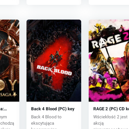
a:
Back 4 Blood (PC) key
RAGE 2 (PC) CD k
rnym
Back 4 Blood to
Wściekłość 2 jest
 chodzą
ekscytująca
akcją