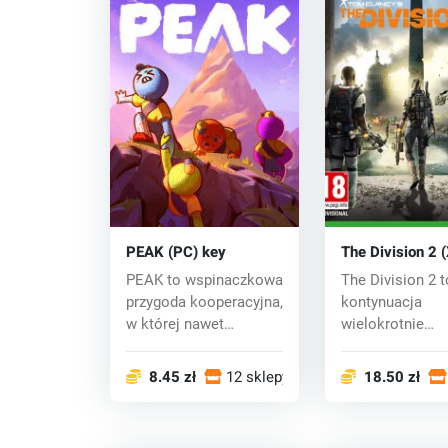
PEAK (PC) key
The Division 2 
One) key
PEAK to wspinaczkowa
The Division 2 t
przygoda kooperacyjna,
kontynuacja
w której nawet
wielokrotnie
najmniejszy błąd...
nagradzanej gr
Clancy The D...
8.45 zł
12 sklepy
18.50 zł