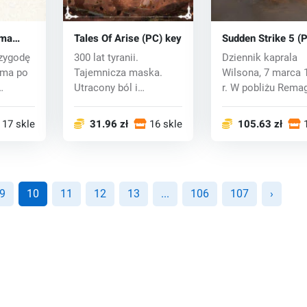
ima
Tales Of Arise (PC) key
Sudden Strike 5 (
T (PC)
key
rzygodę
300 lat tyranii.
Dziennik kaprala
ima po
Tajemnicza maska.
Wilsona, 7 marca 
Utracony ból i
r. W pobliżu Rema
...
wspomnienia. Przejmij
Niemcy Właśnie...
kon...
17 sklepy
31.96 zł
16 sklepy
105.63 zł
9
10
11
12
13
...
106
107
›