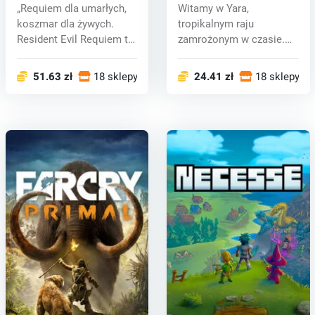
(PC) key
„Requiem dla umarłych,
Witamy w Yara,
koszmar dla żywych.
tropikalnym raju
Resident Evil Requiem to
zamrożonym w czasie.
dziewią...
Dyktator Yary, Anton C...
51.63 zł
18 sklepy
24.41 zł
18 sklepy