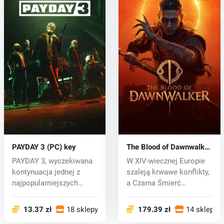
PAYDAY 3 (PC) key
The Blood of Dawnwalker
(PC) key
PAYDAY 3, wyczekiwana
W XIV-wiecznej Europie
kontynuacja jednej z
szaleją krwawe konflikty,
najpopularniejszych
a Czarna Śmierć
strzelanek k...
pustoszy o...
13.37 zł
18 sklepy
179.39 zł
14 sklepy