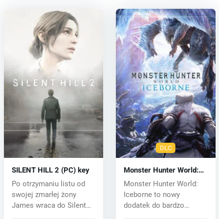
DLC
SILENT HILL 2 (PC) key
Monster Hunter World:
Iceborne (PC) key
Po otrzymaniu listu od
Monster Hunter World:
swojej zmarłej żony
Iceborne to nowy
James wraca do Silent
dodatek do bardzo
Hill, miej...
udanej gry fantasy...