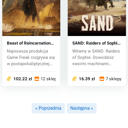
Beast of Reincarnation
SAND: Raiders of Sophie
(PC) key
(PC) key
Najnowsza produkcja
Witamy w SAND: Raiders
Game Freak rozgrywa się
of Sophie. Dowodzisz
w postapokaliptycznej
swoimi machinami
Japonii,...
wojennymi na r...
102.22 zł
12 sklepy
16.39 zł
7 sklepy
« Poprzednia
Następna »