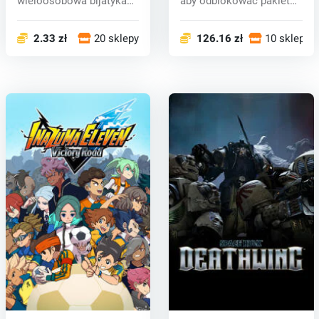
wieloosobowa bijatyka
aby odblokować pakiet
inspirowana epickimi ś...
Foundr...
2.33 zł
20 sklepy
126.16 zł
10 sklepy