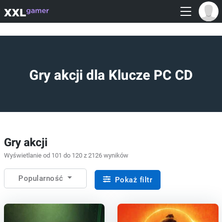
Gry akcji dla Klucze PC CD
Gry akcji
Wyświetlanie od 101 do 120 z 2126 wyników
Popularność
Pokaż filtr