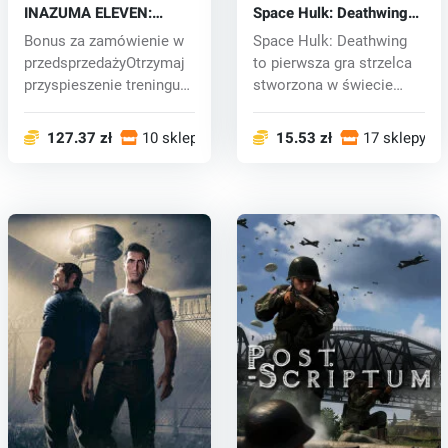
INAZUMA ELEVEN:
Space Hulk: Deathwing
Victory Road (PC) key
(PC) CD key
Bonus za zamówienie w
Space Hulk: Deathwing
przedsprzedażyOtrzymaj
to pierwsza gra strzelca
przyspieszenie treningu
stworzona w świecie
postac...
Warhamme...
127.37 zł
10 sklepy
15.53 zł
17 sklepy