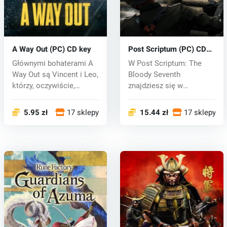
A Way Out (PC) CD key
Post Scriptum (PC) CD
key
Głównymi bohaterami A
W Post Scriptum: The
Way Out są Vincent i Leo,
Bloody Seventh
którzy, oczywiście,
znajdziesz się w
tęsknią...
środowisku II wojny św...
5.95 zł
17 sklepy
15.44 zł
17 sklepy