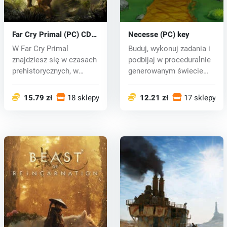
Far Cry Primal (PC) CD
Necesse (PC) key
key
W Far Cry Primal
Buduj, wykonuj zadania i
znajdziesz się w czasach
podbijaj w proceduralnie
prehistorycznych, w
generowanym świecie
czasach epoki...
Neces...
15.79 zł
18 sklepy
12.21 zł
17 sklepy