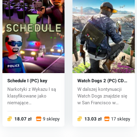
Schedule I (PC) key
Watch Dogs 2 (PC) CD
key
Narkotyki z Wykazu I są
W dalszej kontynuacji
klasyfikowane jako
Watch Dogs znajdzie się
niemające
w San Francisco w
akceptowanego
niedalekiej...
zastosow...
18.07 zł
9 sklepy
13.03 zł
17 sklepy