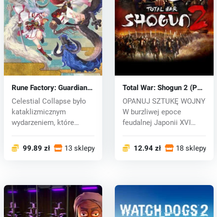
Rune Factory: Guardians
Total War: Shogun 2 (PC)
of Azuma (PC) key
CD key
Celestial Collapse było
OPANUJ SZTUKĘ WOJNY
kataklizmicznym
W burzliwej epoce
wydarzeniem, które
feudalnej Japonii XVI
zdewastowało wsc...
wieku niekończą...
99.89 zł
13 sklepy
12.94 zł
18 sklepy