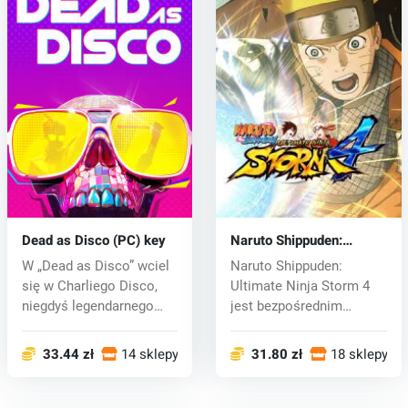
Dead as Disco (PC) key
Naruto Shippuden:
Ultimate Ninja Storm 4
W „Dead as Disco” wciel
Naruto Shippuden:
(PC) CD key
się w Charliego Disco,
Ultimate Ninja Storm 4
niegdyś legendarnego
jest bezpośrednim
bohater...
wydaniem Naruto...
33.44 zł
14 sklepy
31.80 zł
18 sklepy