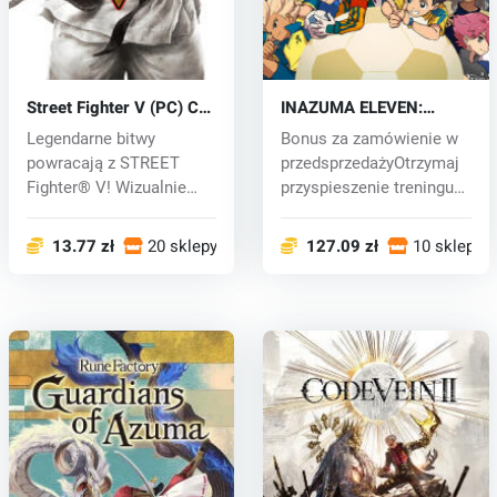
Street Fighter V (PC) CD
INAZUMA ELEVEN:
key
Victory Road (PC) key
Legendarne bitwy
Bonus za zamówienie w
powracają z STREET
przedsprzedażyOtrzymaj
Fighter® V! Wizualnie
przyspieszenie treningu
oszałamiające pok...
postac...
13.77 zł
20 sklepy
127.09 zł
10 sklepy