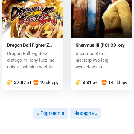
Dragon Ball FighterZ
Shenmue III (PC) CD key
(PC) CD key
Dragon Ball FighterZ
Shenmue 3 to z
dlatego miliony ludzi na
niecierpliwością
całym świecie uwielbiam
wyczekiwana
tę se...
kontynuacja klasyki z lat
1999...
27.07 zł
19 sklepy
3.31 zł
14 sklepy
« Poprzednia
Następna »