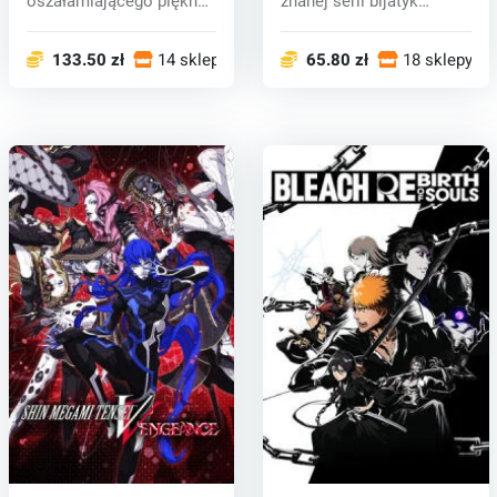
oszałamiającego piękna i
znanej serii bijatyk
wieczne...
TEKKEN 8. Wygląd...
133.50 zł
14 sklepy
65.80 zł
18 sklepy