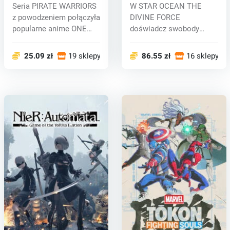
WARRIORS 4 (PC) key
DIVINE FORCE (PC) key
Seria PIRATE WARRIORS
W STAR OCEAN THE
z powodzeniem połączyła
DIVINE FORCE
popularne anime ONE
doświadcz swobody
PIECE z e...
poruszania się w
promieniu...
25.09 zł
19 sklepy
86.55 zł
16 sklepy