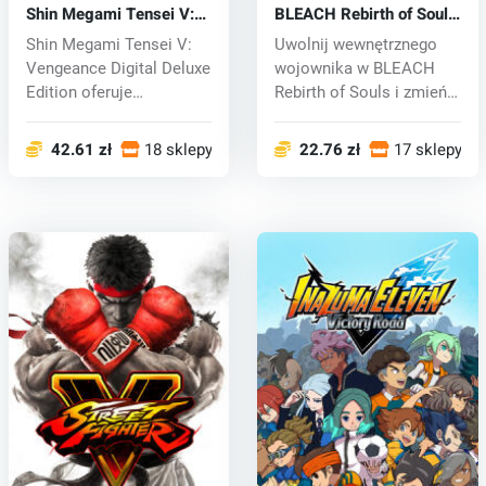
Shin Megami Tensei V:
BLEACH Rebirth of Souls
Vengeance (PC) key
(PC) key
Shin Megami Tensei V:
Uwolnij wewnętrznego
Vengeance Digital Deluxe
wojownika w BLEACH
Edition oferuje
Rebirth of Souls i zmień
udoskonalone...
swoje prze...
42.61 zł
18 sklepy
22.76 zł
17 sklepy