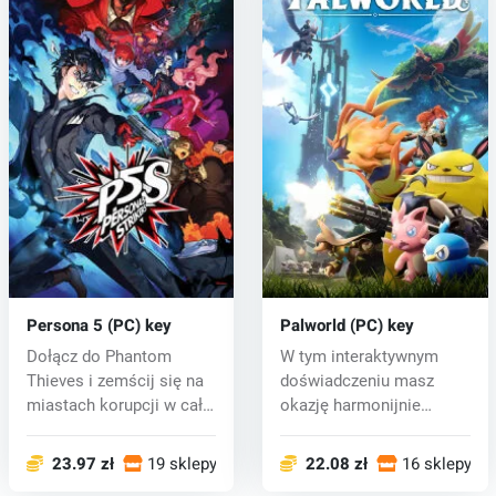
Persona 5 (PC) key
Palworld (PC) key
Dołącz do Phantom
W tym interaktywnym
Thieves i zemścij się na
doświadczeniu masz
miastach korupcji w całej
okazję harmonijnie
Japoni...
współistnieć z ta...
23.97 zł
19 sklepy
22.08 zł
16 sklepy