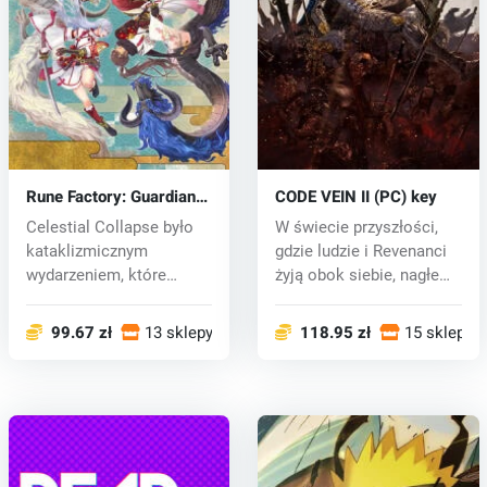
Rune Factory: Guardians
CODE VEIN II (PC) key
of Azuma (PC) key
Celestial Collapse było
W świecie przyszłości,
kataklizmicznym
gdzie ludzie i Revenanci
wydarzeniem, które
żyją obok siebie, nagłe
zdewastowało wsc...
poj...
99.67 zł
13 sklepy
118.95 zł
15 sklepy