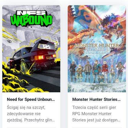
Need for Speed Unbound
Monster Hunter Stories
(PC) key
3: Twisted Reflection
Ścigaj się na szczyt,
Trzecia część serii gier
(PC) key
zdecydowanie nie
RPG Monster Hunter
zjeżdżaj. Przechytrz gliny
Stories jest już dostępna:
i weź udz...
Twin...