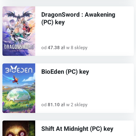
DragonSword : Awakening
(PC) key
od
47.38 zł
w 8 sklepy
BioEden (PC) key
od
81.10 zł
w 2 sklepy
Shift At Midnight (PC) key