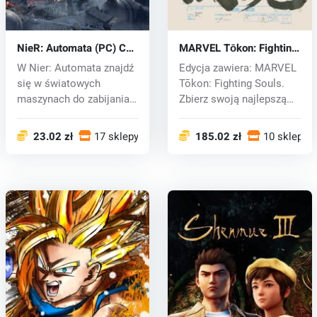
NieR: Automata (PC) CD
MARVEL Tōkon: Fighting
key
Souls (PC) key
W Nier: Automata znajdź
Edycja zawiera: MARVEL
się w światowych
Tōkon: Fighting Souls.
maszynach do zabijania,
Zbierz swoją najlepszą
w których...
drużyn...
23.02 zł
17 sklepy
185.02 zł
10 sklepy