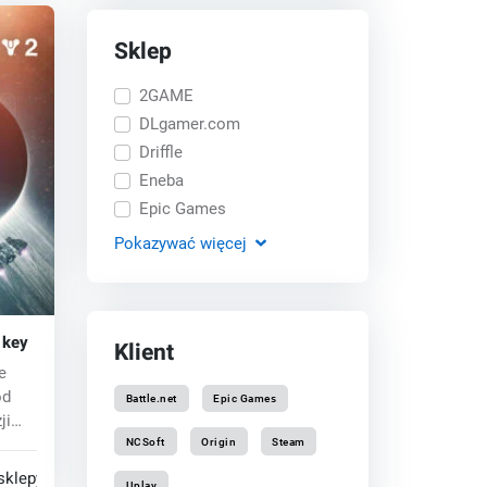
Sklep
2GAME
DLgamer.com
Driffle
Eneba
Epic Games
Pokazywać
więcej
 key
Klient
e
od
Battle.net
Epic Games
ji
NCSoft
Origin
Steam
sklepy
Uplay