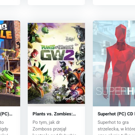
(PC)
Plants vs. Zombies:
Superhot (PC) CD 
Garden Warfare 2 (PC)
to
Po tym, jak dr
Superhot to gra
CD key
igdy
Zomboss przejął
strzelecka, w które