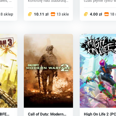
ałeś, z
kontrolę nad Suburbią i
czas płynie tylko w
...
pozbył się tam rośli...
gdy się porus...
18 sklepy
10.11 zł
13 sklepy
4.00 zł
18 
 BFE
Call of Duty: Modern
High On Life 2 (PC