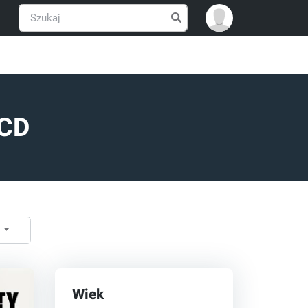
 CD
ć
Wiek