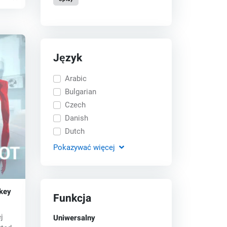
Język
Arabic
Bulgarian
Czech
Danish
Dutch
Pokazywać
więcej
key
Funkcja
Uniwersalny
j