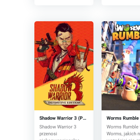
Shadow Warrior 3 (PC)
Worms Rumble 
key
key
Shadow Warrior 3
Worms Rumble 
przenosi
Worms, jakich n