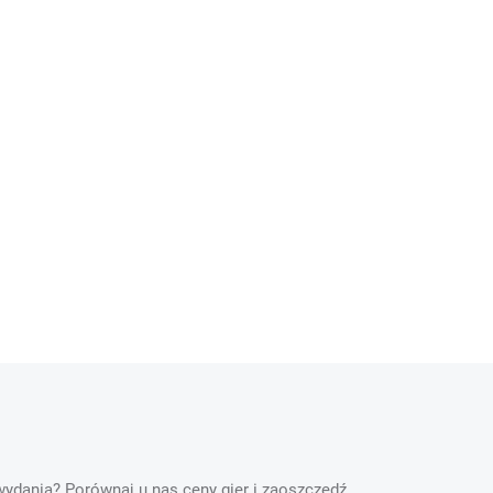
 wydania? Porównaj u nas ceny gier i zaoszczędź.