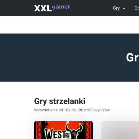
Gry
O
Gr
Gry strzelanki
Wyświetlanie od 161 do 180 z 557 wyników