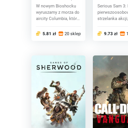
CD key
(PC) CD key
W nowym Bioshocku
Serious Sam 3: 
wyruszamy z morza do
pierwszoosobo
aircity Columbia, który
strzelanka akcji
jest zupełni...
nawiązuje do...
5.81 zł
20 sklepy
9.73 zł