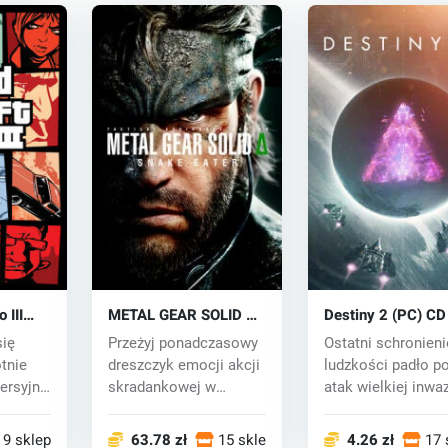
 III
METAL GEAR SOLID Δ:
Destiny 2 (PC) CD
SNAKE EATER (PC)
się
Przeżyj ponadczasowy
Ostatni schronieni
key
otnie
dreszczyk emocji akcji
ludzkości padło p
ersyjna
skradankowej w
atak wielkiej inwaz
odnowionym forma...
wojskowej, pr...
9 sklepy
63.78 zł
15 sklepy
4.26 zł
17 