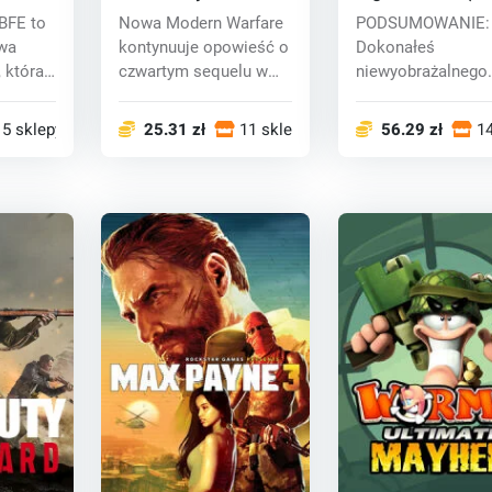
Warfare 2 (PC) CD key
key
BFE to
Nowa Modern Warfare
PODSUMOWANIE:
wa
kontynuuje opowieść o
Dokonałeś
, która
czwartym sequelu w
niewyobrażalnego.
"Call of...
rozbiciu
międzygalaktyczn
15 sklepy
25.31 zł
11 sklepy
56.29 zł
14
k...