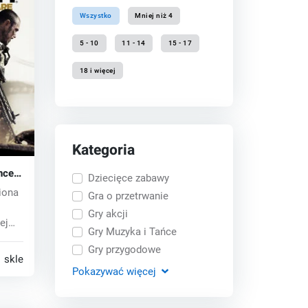
Wszystko
Mniej niż 4
5 - 10
11 - 14
15 - 17
18 i więcej
Kategoria
anced
Dziecięce zabawy
key
iona
Gra o przetrwanie
Gry akcji
ej
Gry Muzyka i Tańce
Gry przygodowe
 sklepy
Pokazywać
więcej