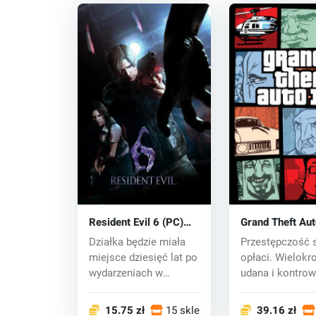
Resident Evil 6 (PC)
Grand Theft Auto
CD key
(PC) CD key
Działka będzie miała
Przestępczość 
miejsce dziesięć lat po
opłaci. Wielokr
wydarzeniach w
udana i kontrow
Raccoon City, k...
seria Grand T...
15.75 zł
15 sklepy
39.16 zł