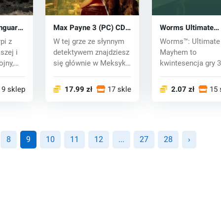
anguard
Max Payne 3 (PC) CD
Worms Ultimate
key
Mayhem (PC) CD 
pi z
W tej grze ze słynnym
Worms™: Ultimate
szej i
detektywem znajdziesz
Mayhem to
jny,
się głównie w Meksyku
kwintesencja gry 
i Ameryce...
„Worms™”! Uzbrój s
zanur...
9 sklepy
17.99 zł
17 sklepy
2.07 zł
15 
8
9
10
11
12
...
27
28
›