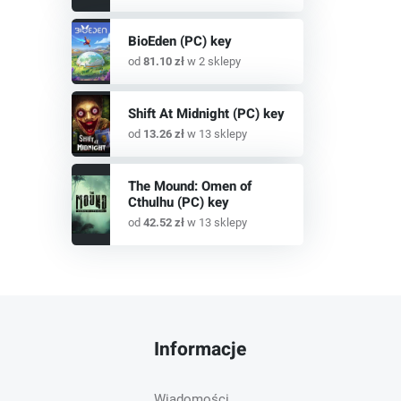
BioEden (PC) key
od
81.10 zł
w 2 sklepy
Shift At Midnight (PC) key
od
13.26 zł
w 13 sklepy
The Mound: Omen of
Cthulhu (PC) key
od
42.52 zł
w 13 sklepy
Informacje
Wiadomości