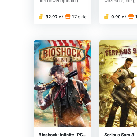
niekonwencjonalną
wcześniej nie gr
strzelankę FPS na
intensywną walk
wyższy poziom...
32.97 zł
17 sklepy
0.90 zł
Bioshock: Infinite (PC)
Serious Sam 3: