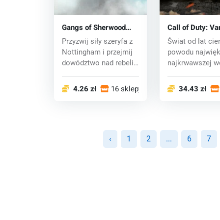
Gangs of Sherwood
Call of Duty: V
(PC) key
(PC) key
Przyzwij siły szeryfa z
Świat od lat cier
Nottingham i przejmij
powodu najwięk
dowództwo nad rebelią
najkrwawszej wo
samodzi...
ale bieg II...
4.26 zł
16 sklepy
34.43 zł
‹
1
2
...
6
7