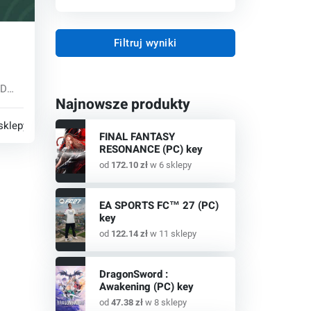
Filtruj wyniki
key
3D
Najnowsze produkty
ię i
sklepy
FINAL FANTASY
RESONANCE (PC) key
od
172.10 zł
w 6 sklepy
EA SPORTS FC™ 27 (PC)
key
od
122.14 zł
w 11 sklepy
DragonSword :
Awakening (PC) key
od
47.38 zł
w 8 sklepy