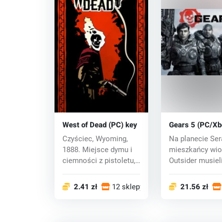
West of Dead (PC) key
Gears 5 (PC/Xb
key
Czyściec, Wyoming,
Na planecie Ser
1888. Miejsce dymu i
mieszkańcy wio
ciemności z pistoletu,
Outsider musiel
grzechu, klą...
połączyć się z
rządowym...
2.41 zł
12 sklepy
21.56 zł