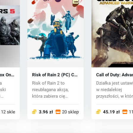
ox One)
Risk of Rain 2 (PC) CD
Call of Duty: Adv
key
Warfare (PC) CD 
a
Risk of Rain 2 to
Działka jest ustaw
ski
nieubłagana akcja,
w niedalekiej
i
która zabiera cię
przyszłości, w któr
bardziej niż cokolwi...
żołnierze używaj...
12 sklepy
3.96 zł
20 sklepy
45.19 zł
11