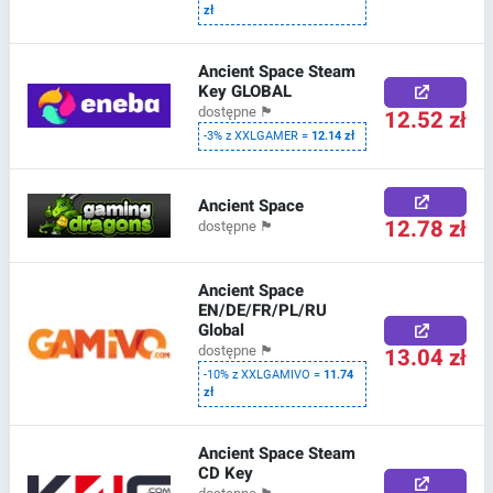
zł
Ancient Space Steam
Key GLOBAL
dostępne
🏴
12.52 zł
-3% z XXLGAMER =
12.14 zł
Ancient Space
12.78 zł
dostępne
🏴
Ancient Space
EN/DE/FR/PL/RU
Global
13.04 zł
dostępne
🏴
-10% z XXLGAMIVO =
11.74
zł
Ancient Space Steam
CD Key