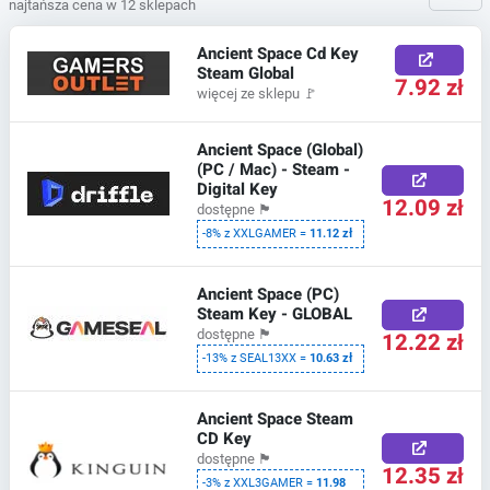
najtańsza cena w 12 sklepach
Ancient Space Cd Key
Steam Global
7.92 zł
więcej ze sklepu
🚩
Ancient Space (Global)
(PC / Mac) - Steam -
Digital Key
12.09 zł
dostępne
🏴
-8% z XXLGAMER =
11.12 zł
Ancient Space (PC)
Steam Key - GLOBAL
dostępne
🏴
12.22 zł
-13% z SEAL13XX =
10.63 zł
Ancient Space Steam
CD Key
dostępne
🏴
12.35 zł
-3% z XXL3GAMER =
11.98