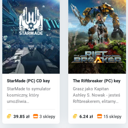
StarMade (PC) CD key
The Riftbreaker (PC) key
StarMade to symulator
Grasz jako Kapitan
kosmiczny, który
Ashley S. Nowak - jesteś
umożliwia
Riftbreakerem, elitarnym
nieograniczone
naukow...
możliwości...
39.85 zł
3 sklepy
6.24 zł
15 sklepy