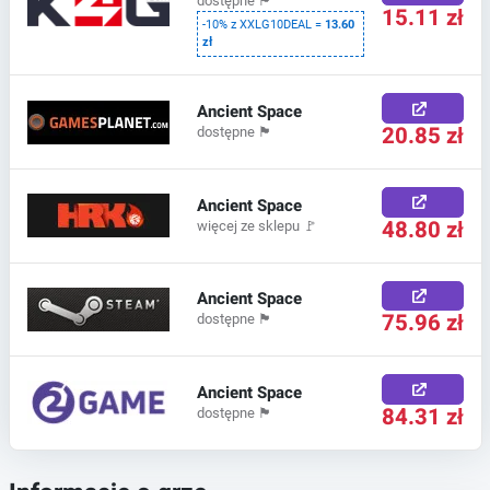
dostępne
🏴
15.11 zł
-10% z XXLG10DEAL =
13.60
zł
Ancient Space
20.85 zł
dostępne
🏴
Ancient Space
48.80 zł
więcej ze sklepu
🚩
Ancient Space
75.96 zł
dostępne
🏴
Ancient Space
84.31 zł
dostępne
🏴