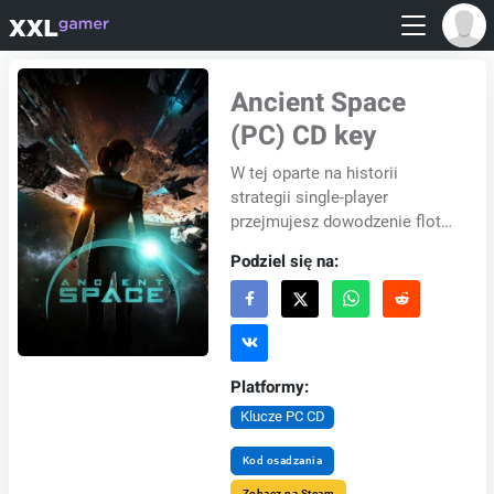
Ancient Space
(PC) CD key
W tej oparte na historii
strategii single-player
przejmujesz dowodzenie flotą,
która jest wysyłana na misję
Podziel się na:
badawczą do mapowania
nieodkrytego obszaru...
Platformy:
Klucze PC CD
Kod osadzania
Zobacz na Steam