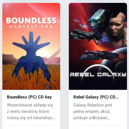
Boundless (PC) CD key
Rebel Galaxy (PC) CD
key
Wszechświat składa się
Galaxy Rebelów jest
z wielu światów, które
pełna wrażeń, akcji,
różnią się od naturalnych
próbuje odkrywać,
war...
odkrywać, handlo...