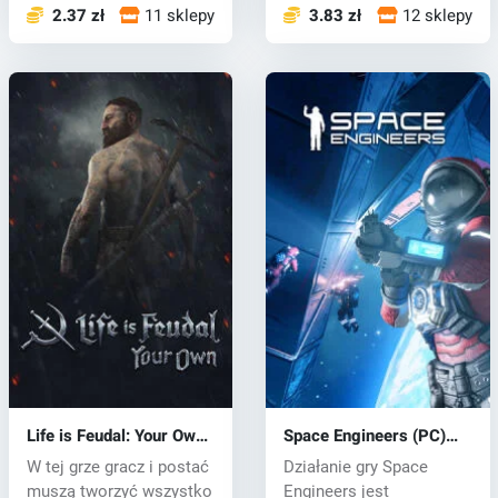
2.37 zł
11 sklepy
3.83 zł
12 sklepy
Life is Feudal: Your Own
Space Engineers (PC)
(PC) CD key
CD key
W tej grze gracz i postać
Działanie gry Space
muszą tworzyć wszystko
Engineers jest