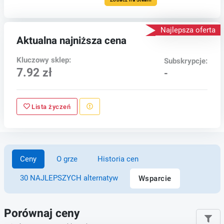
Najlepsza oferta
Aktualna najniższa cena
Kluczowy sklep:
Subskrypcje:
7.92 zł
-
Lista życzeń
Ceny
O grze
Historia cen
30 NAJLEPSZYCH alternatyw
Wsparcie
Porównaj ceny