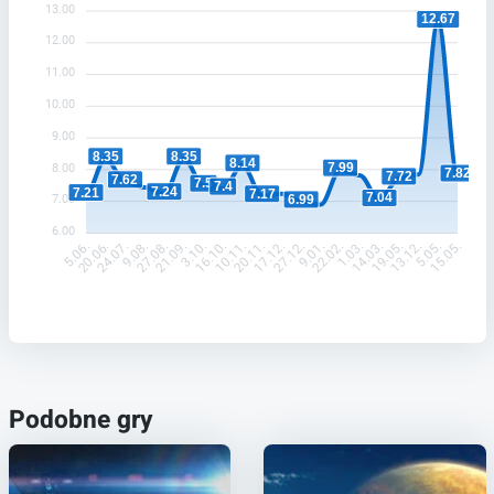
13.00
12.67
12.00
11.00
10.00
9.00
8.35
8.35
8.14
7.99
8.00
7.82
7.72
7.62
7.5
7.4
7.24
7.21
7.17
7.04
6.99
7.00
6.00
20.06.
24.07.
9.08.
27.08.
21.09.
3.10.
16.10.
10.11.
20.11.
17.12.
27.12.
9.01.
22.02.
1.03.
14.03.
19.05.
13.12.
5.05.
5.06.
15.05.
Podobne gry