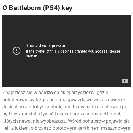
O Battleborn (PS4) key
Znajdziesz się w bardzo dalekiej przyszłości, gdzie
bohaterowie walczą o ostatnią gwiazdę we wszechświecie.
Jeśli chcesz zdobyć kontrolę nad tą gwiazdą i zachować ją,
będziesz musiał używać każdego rodzaju postaci i broni,
których nawet nie wyobrażasz. Wśród bohaterów pojawia się
i elf z łukiem, olbrzym z obrotowym karabinem maszynowym