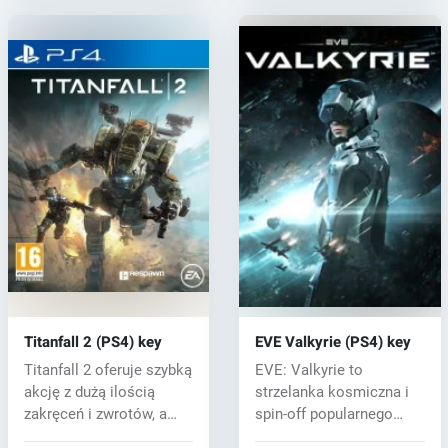
Titanfall 2 (PS4) key
EVE Valkyrie (PS4) key
Titanfall 2 oferuje szybką
EVE: Valkyrie to
akcję z dużą ilością
strzelanka kosmiczna i
zakręceń i zwrotów, a
spin-off popularnego
nowa...
MMORPG EVE Onl...