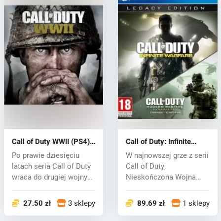
Call of Duty WWII (PS4)
Call of Duty: Infinite
key
Warfare (PS4) key
Po prawie dziesięciu
W najnowszej grze z serii
latach seria Call of Duty
Call of Duty;
wraca do drugiej wojny
Nieskończona Wojna
świat...
znajduje się w s...
27.50 zł
3 sklepy
89.69 zł
1 sklepy