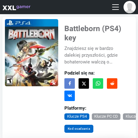
Battleborn (PS4)
key
Znajdziesz się w bardzo
dalekiej przyszłości, gdzie
bohaterowie walczą o
ostatnią gwiazdę we
Podziel się na:
wszechświecie. Jeśli chcesz
zdobyć kontrolę nad tą
gwiazd...
Platformy:
Klucze PS4
Klucze PC CD
Klucze
Kod osadzania