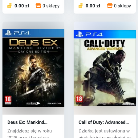
0.00 zł
0 sklepy
0.00 zł
0 sklepy
Deus Ex: Mankind
Call of Duty: Advanced
Divided (PS4) key
Warfare (PS4) key
Znajdziesz się w roku
Działka jest ustawiona w
2029 w roli bohatera
niedalekiej przyszłości, w