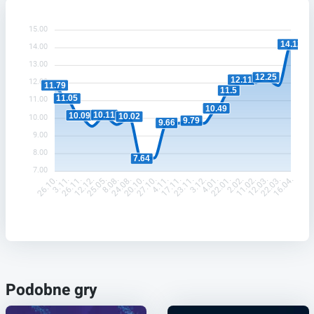
15.00
14.12
14.00
13.00
12.25
12.11
12.00
11.79
11.5
11.05
11.00
10.49
10.11
10.09
10.02
10.00
9.79
9.66
9.00
8.00
7.64
7.00
3.11.
26.11.
12.12.
25.05.
8.08.
24.08.
20.10.
27.10.
4.11.
17.11.
23.11.
3.12.
4.01.
22.01.
2.02.
11.02.
12.03.
22.03.
26.10.
16.04.
Podobne gry