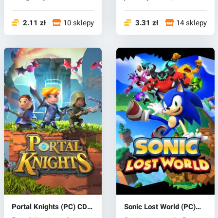
Teslagard, gdz...
anga...
2.11 zł
10 sklepy
3.31 zł
14 sklepy
Portal Knights (PC) CD
Sonic Lost World (PC)
key
CD key