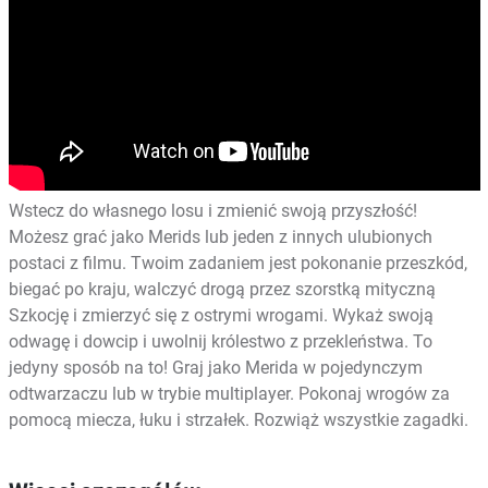
Wstecz do własnego losu i zmienić swoją przyszłość!
Możesz grać jako Merids lub jeden z innych ulubionych
postaci z filmu. Twoim zadaniem jest pokonanie przeszkód,
biegać po kraju, walczyć drogą przez szorstką mityczną
Szkocję i zmierzyć się z ostrymi wrogami. Wykaż swoją
odwagę i dowcip i uwolnij królestwo z przekleństwa. To
jedyny sposób na to! Graj jako Merida w pojedynczym
odtwarzaczu lub w trybie multiplayer. Pokonaj wrogów za
pomocą miecza, łuku i strzałek. Rozwiąż wszystkie zagadki.