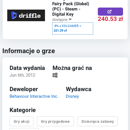
Fairy Pack (Global)
(PC) - Steam -
Digital Key
240.53 zł
dostępne
🏴
-8% z XXLGAMER =
221.29 zł
Informacje o grze
Data wydania
Można grać na
Jun 6th, 2012
Deweloper
Wydawca
Behaviour Interactive Inc.
Disney
Kategorie
Gry akcji
Gry przygodowe
Dziecięce zabawy