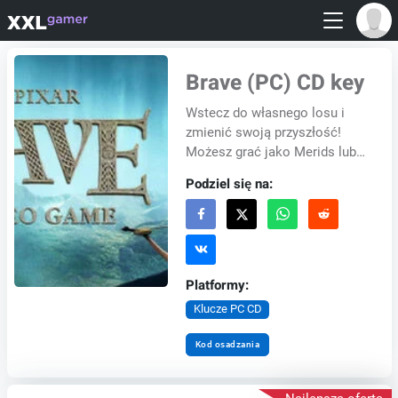
Brave (PC) CD key
Wstecz do własnego losu i
zmienić swoją przyszłość!
Możesz grać jako Merids lub
jeden z innych ulubionych
Podziel się na:
postaci z filmu. Twoim
zadaniem jest pokonan...
Platformy:
Klucze PC CD
Kod osadzania