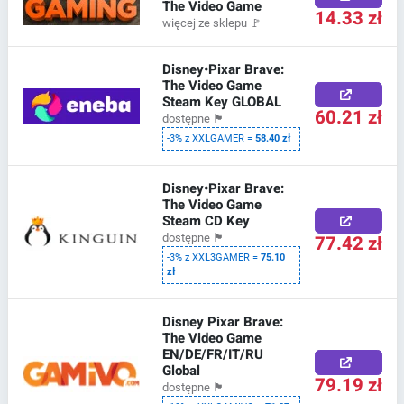
The Video Game
14.33 zł
więcej ze sklepu
🚩
Disney•Pixar Brave:
The Video Game
Steam Key GLOBAL
60.21 zł
dostępne
🏴
-3% z XXLGAMER =
58.40 zł
Disney•Pixar Brave:
The Video Game
Steam CD Key
77.42 zł
dostępne
🏴
-3% z XXL3GAMER =
75.10
zł
Disney Pixar Brave:
The Video Game
EN/DE/FR/IT/RU
Global
79.19 zł
dostępne
🏴