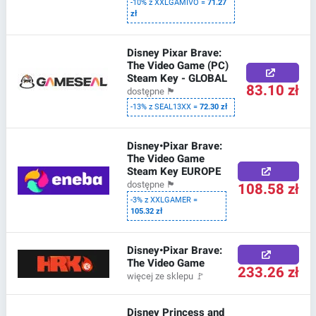
-10% z XXLGAMIVO =
71.27
zł
Disney Pixar Brave:
The Video Game (PC)
Steam Key - GLOBAL
83.10 zł
dostępne
🏴
-13% z SEAL13XX =
72.30 zł
Disney•Pixar Brave:
The Video Game
Steam Key EUROPE
108.58 zł
dostępne
🏴
-3% z XXLGAMER =
105.32 zł
Disney•Pixar Brave:
The Video Game
233.26 zł
więcej ze sklepu
🚩
Disney Princess and