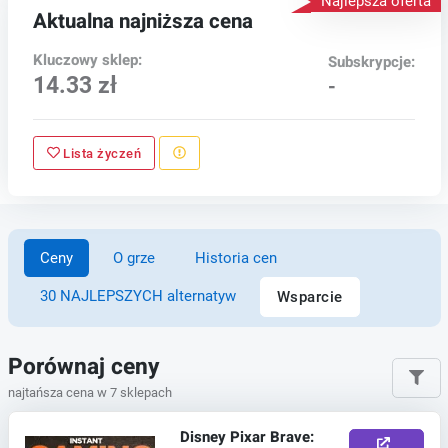
Najlepsza oferta
Aktualna najniższa cena
Kluczowy sklep:
Subskrypcje:
14.33 zł
-
Lista życzeń
Ceny
O grze
Historia cen
30 NAJLEPSZYCH alternatyw
Wsparcie
Porównaj ceny
najtańsza cena w 7 sklepach
Disney Pixar Brave: