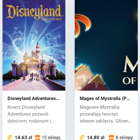
Disneyland Adventures
Mages of Mystralia (PC)
(PC) CD key
CD key
Kinect Disneyland
Magowie Mystralia
Adventures pozwoli
pozwalają tworzyć
dzieciom, rodzinom i
własne zaklęcia. Główna
wszystkim fanom b...
bohaterka Zia o...
14.63 zł
15 sklepy
14.80 zł
8 sklepy