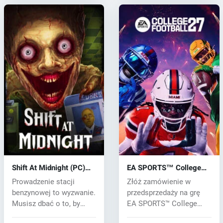
Shift At Midnight (PC)
EA SPORTS™ College
key
Football 27 (PC) key
Prowadzenie stacji
Złóż zamówienie w
benzynowej to wyzwanie.
przedsprzedaży na grę
Musisz dbać o to, by
EA SPORTS™ College
półki były...
Football 27 Stan...