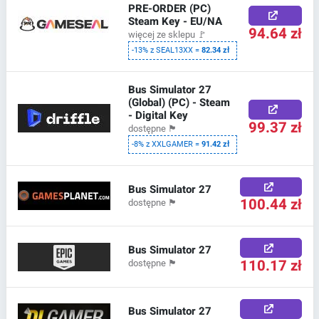
PRE-ORDER (PC)
Steam Key - EU/NA
94.64 zł
więcej ze sklepu
🚩
-13% z SEAL13XX =
82.34 zł
Bus Simulator 27
(Global) (PC) - Steam
- Digital Key
99.37 zł
dostępne
🏴
-8% z XXLGAMER =
91.42 zł
Bus Simulator 27
100.44 zł
dostępne
🏴
Bus Simulator 27
110.17 zł
dostępne
🏴
Bus Simulator 27