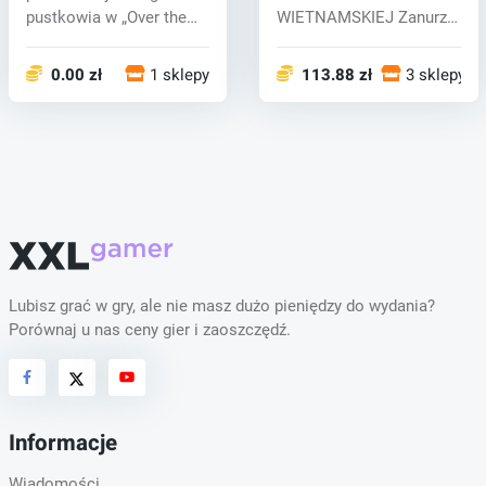
pustkowia w „Over the
WIETNAMSKIEJ Zanurz
Hill”, naj...
się w intensywnym
konflikcie...
0.00 zł
1 sklepy
113.88 zł
3 sklepy
Lubisz grać w gry, ale nie masz dużo pieniędzy do wydania?
Porównaj u nas ceny gier i zaoszczędź.
Informacje
Wiadomości