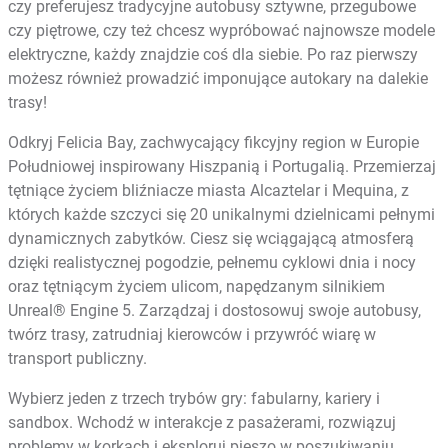
czy preferujesz tradycyjne autobusy sztywne, przegubowe
czy piętrowe, czy też chcesz wypróbować najnowsze modele
elektryczne, każdy znajdzie coś dla siebie. Po raz pierwszy
możesz również prowadzić imponujące autokary na dalekie
trasy!
Odkryj Felicia Bay, zachwycający fikcyjny region w Europie
Południowej inspirowany Hiszpanią i Portugalią. Przemierzaj
tętniące życiem bliźniacze miasta Alcaztelar i Mequina, z
których każde szczyci się 20 unikalnymi dzielnicami pełnymi
dynamicznych zabytków. Ciesz się wciągającą atmosferą
dzięki realistycznej pogodzie, pełnemu cyklowi dnia i nocy
oraz tętniącym życiem ulicom, napędzanym silnikiem
Unreal® Engine 5. Zarządzaj i dostosowuj swoje autobusy,
twórz trasy, zatrudniaj kierowców i przywróć wiarę w
transport publiczny.
Wybierz jeden z trzech trybów gry: fabularny, kariery i
sandbox. Wchodź w interakcje z pasażerami, rozwiązuj
problemy w korkach i eksploruj pieszo w poszukiwaniu