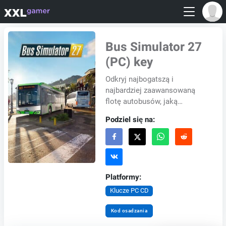
Bus Simulator 27
(PC) key
Odkryj najbogatszą i
najbardziej zaawansowaną
flotę autobusów, jaką
kiedykolwiek wprowadzono w
Podziel się na:
serii. Bus Simulator 27 oferuje
ponad 45 oficjalnie lic...
Platformy:
Klucze PC CD
Kod osadzania