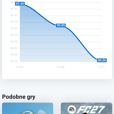
98.00
97.49
96.00
94.00
92.00
90.85
90.00
88.00
86.00
84.00
82.00
80.26
80.00
15.06.
23.06.
5.07.
Podobne gry