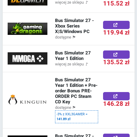
115.52 zł
więcej ze sklepu
🚩
Bus Simulator 27 -
Xbox Series
X|S/Windows PC
119.94 zł
dostępne
🏴
Bus Simulator 27
Year 1 Edition
135.52 zł
więcej ze sklepu
🚩
Bus Simulator 27
Year 1 Edition + Pre-
order Bonus PRE-
ORDER PC Steam
CD Key
146.28 zł
dostępne
🏴
-3% z XXL3GAMER =
141.89 zł
Bus Simulator 27 -