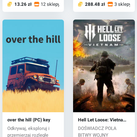
13.26 zł
12 sklepy
288.48 zł
3 sklepy
over the hill (PC) key
Hell Let Loose: Vietnam
(PC) key
Odkrywaj, eksploruj i
DOŚWIADCZ POLA
przemierzaj rozległe
BITWY WOJNY