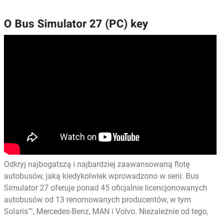
O Bus Simulator 27 (PC) key
Odkryj najbogatszą i najbardziej zaawansowaną flotę
autobusów, jaką kiedykolwiek wprowadzono w serii. Bus
Simulator 27 oferuje ponad 45 oficjalnie licencjonowanych
autobusów od 13 renomowanych producentów, w tym
Solaris™, Mercedes-Benz, MAN i Volvo. Niezależnie od tego,