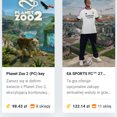
Planet Zoo 2 (PC) key
EA SPORTS FC™ 27
(PC) key
Zanurz się w dzikim
Ta gra oferuje
świecie z Planet Zoo 2,
opcjonalne zakupy
ekscytującą kontynuacją
wirtualnej waluty w grze,
uwielbi...
za którą można n...
98.43 zł
8 sklepy
122.14 zł
11 sklepy