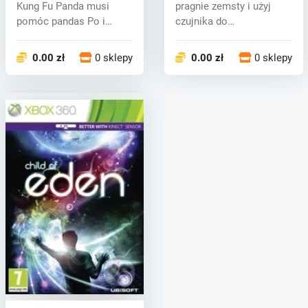
Kung Fu Panda musi
pragnie zemsty i użyj
pomóc pandas Po i
czujnika do
wściekłe piątk...
kontrolowania swoj...
0.00 zł
0 sklepy
0.00 zł
0 sklepy