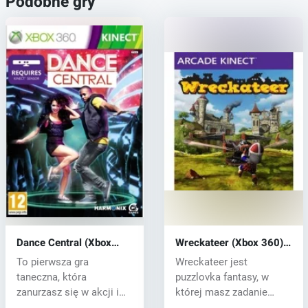
Podobne gry
Dance Central (Xbox
Wreckateer (Xbox 360)
360) key
key
To pierwsza gra
Wreckateer jest
taneczna, która
puzzlovka fantasy, w
zanurzasz się w akcji i
której masz zadanie
obserwując tańce po...
zniszczenia zamku...