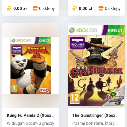
0.00 zł
0 sklepy
0.00 zł
0 sklepy
Kung Fu Panda 2 (Xbox
The Gunstringer (Xbox
360) key
360) key
W drugim odcinku graczy
Poznaj bohatera, który