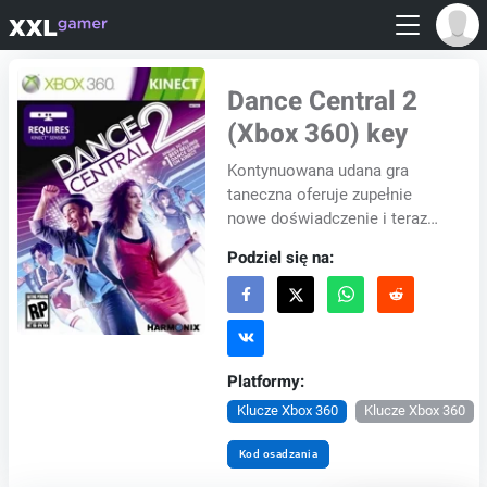
Dance Central 2
(Xbox 360) key
Kontynuowana udana gra
taneczna oferuje zupełnie
nowe doświadczenie i teraz
dla dwóch graczy na raz.
Podziel się na:
Dodano do repertuaru
kilkudziesięciu nowych
kompo...
Platformy:
Klucze Xbox 360
Klucze Xbox 360
Kod osadzania