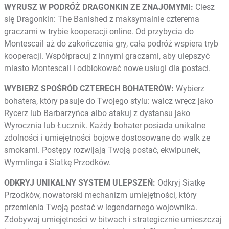
WYRUSZ W PODRÓŻ DRAGONKIN ZE ZNAJOMYMI:
Ciesz
się Dragonkin: The Banished z maksymalnie czterema
graczami w trybie kooperacji online. Od przybycia do
Montescail aż do zakończenia gry, cała podróż wspiera tryb
kooperacji. Współpracuj z innymi graczami, aby ulepszyć
miasto Montescail i odblokować nowe usługi dla postaci.
WYBIERZ SPOŚRÓD CZTERECH BOHATERÓW:
Wybierz
bohatera, który pasuje do Twojego stylu: walcz wręcz jako
Rycerz lub Barbarzyńca albo atakuj z dystansu jako
Wyrocznia lub Łucznik. Każdy bohater posiada unikalne
zdolności i umiejętności bojowe dostosowane do walk ze
smokami. Postępy rozwijają Twoją postać, ekwipunek,
Wyrmlinga i Siatkę Przodków.
ODKRYJ UNIKALNY SYSTEM ULEPSZEŃ:
Odkryj Siatkę
Przodków, nowatorski mechanizm umiejętności, który
przemienia Twoją postać w legendarnego wojownika.
Zdobywaj umiejętności w bitwach i strategicznie umieszczaj