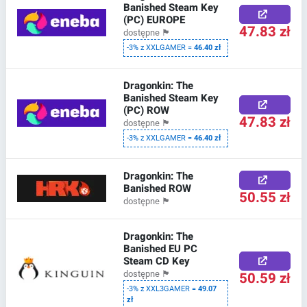
Banished Steam Key
(PC) EUROPE
47.83 zł
dostępne
🏴
-3% z XXLGAMER =
46.40 zł
Dragonkin: The
Banished Steam Key
(PC) ROW
47.83 zł
dostępne
🏴
-3% z XXLGAMER =
46.40 zł
Dragonkin: The
Banished ROW
50.55 zł
dostępne
🏴
Dragonkin: The
Banished EU PC
Steam CD Key
50.59 zł
dostępne
🏴
-3% z XXL3GAMER =
49.07
zł