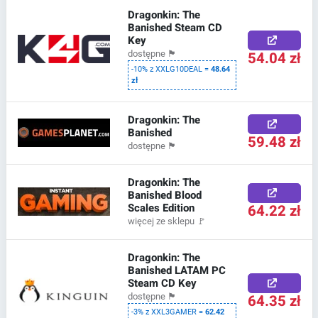
Dragonkin: The
Banished Steam CD
Key
54.04 zł
dostępne
🏴
-10% z XXLG10DEAL =
48.64
zł
Dragonkin: The
Banished
59.48 zł
dostępne
🏴
Dragonkin: The
Banished Blood
Scales Edition
64.22 zł
więcej ze sklepu
🚩
Dragonkin: The
Banished LATAM PC
Steam CD Key
64.35 zł
dostępne
🏴
-3% z XXL3GAMER =
62.42