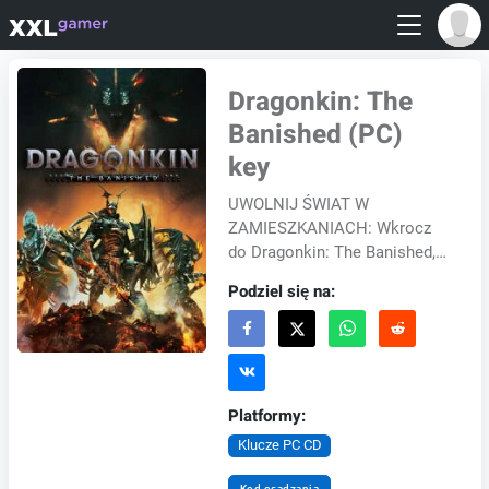
Dragonkin: The
Banished (PC)
key
UWOLNIJ ŚWIAT W
ZAMIESZKANIACH: Wkrocz
do Dragonkin: The Banished,
krainy skażonej smoczą
Podziel się na:
krwią, gdzie złowrogie
stworzenia wyłaniają się z
głębin zie...
Platformy:
Klucze PC CD
Kod osadzania