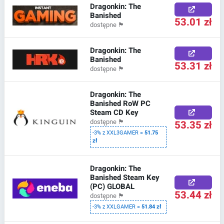
Dragonkin: The
Banished
53.01 zł
dostępne
🏴
Dragonkin: The
Banished
53.31 zł
dostępne
🏴
Dragonkin: The
Banished RoW PC
Steam CD Key
53.35 zł
dostępne
🏴
-3% z XXL3GAMER =
51.75
zł
Dragonkin: The
Banished Steam Key
(PC) GLOBAL
53.44 zł
dostępne
🏴
-3% z XXLGAMER =
51.84 zł