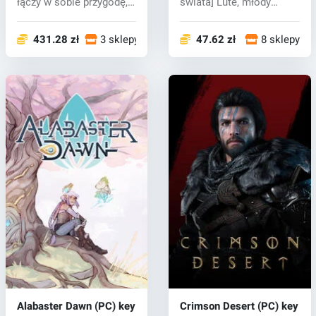
łączy w sobie przygodę,
świata] Lute, młody
budowanie, p...
poszukiwacz...
431.28 zł
3 sklepy
47.62 zł
8 sklepy
Alabaster Dawn (PC) key
Crimson Desert (PC) key