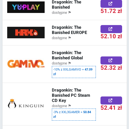
Dragonkin: The
Banished
51.72 zł
dostępne
🏴
Dragonkin: The
Banished EUROPE
52.10 zł
dostępne
🏴
Dragonkin: The
Banished Global
dostępne
🏴
52.32 zł
-10% z XXLGAMIVO =
47.09
zł
Dragonkin: The
Banished PC Steam
CD Key
52.41 zł
dostępne
🏴
-3% z XXL3GAMER =
50.84
zł