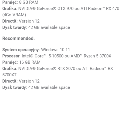
Pamięć
: 8 GB RAM
Grafika
: NVIDIA® GeForce® GTX 970 ou ATI Radeon™ RX 470
(4Go VRAM)
DirectX
: Version 12
Dysk twardy
: 42 GB available space
Recommended:
System operacyjny
: Windows 10-11
Procesor
: Intel® Core™ i5-10500 ou AMD™ Ryzen 5 3700X
Pamięć
: 16 GB RAM
Grafika
: NVIDIA® GeForce® RTX 2070 ou ATI Radeon™ RX
5700XT
DirectX
: Version 12
Dysk twardy
: 42 GB available space