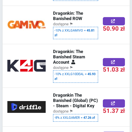
Dragonkin: The
Banished ROW
dostępne
🏴
50.90 zł
-10% z XXLGAMIVO =
45.81
zł
Dragonkin: The
Banished Steam
Account
51.03 zł
dostępne
🏴
-10% z XXLG10DEAL =
45.93
zł
Dragonkin The
Banished (Global) (PC)
- Steam - Digital Key
51.37 zł
dostępne
🏴
-8% z XXLGAMER =
47.26 zł