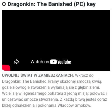
O Dragonkin: The Banished (PC) key
UWOLNIJ ŚWIAT W ZAMIESZKANIACH:
Wkrocz do
Dragonkin: The Banished, krainy skażonej smoczą krwią,
gdzie złowrogie stworzenia wyłaniają się z głębin ziemi.
Wciel się w legendarnego bohatera z jedną misją: polować i
unicestwiać smocze stworzenia. Z każdą bitwą jesteś coraz
bliżej odnalezienia i pokonania Władców Smoków.