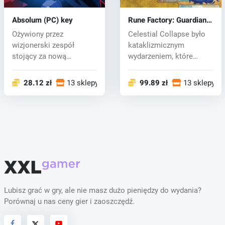
Absolum (PC) key
Rune Factory: Guardians
of Azuma (PC) key
Ożywiony przez
Celestial Collapse było
wizjonerski zespół
kataklizmicznym
stojący za nową
wydarzeniem, które
interpretacją side-
zdewastowało wsc...
scroll...
28.12 zł
13 sklepy
99.89 zł
13 sklepy
Lubisz grać w gry, ale nie masz dużo pieniędzy do wydania?
Porównaj u nas ceny gier i zaoszczędź.