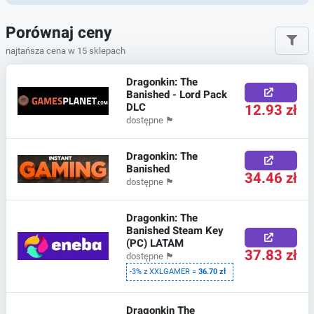
Porównaj ceny
najtańsza cena w 15 sklepach
Dragonkin: The
Banished - Lord Pack
DLC
12.93 zł
dostępne
🏴
Dragonkin: The
Banished
34.46 zł
dostępne
🏴
Dragonkin: The
Banished Steam Key
(PC) LATAM
37.83 zł
dostępne
🏴
-3% z XXLGAMER =
36.70 zł
Dragonkin The