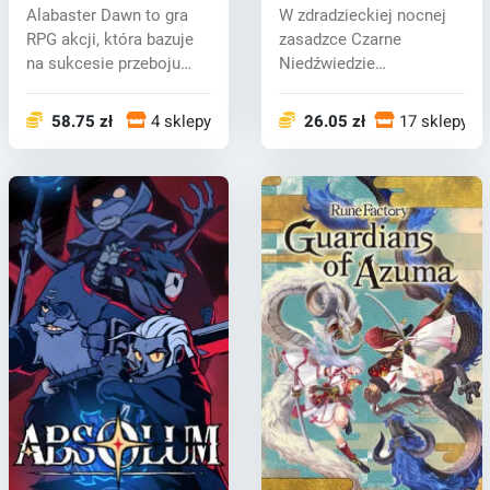
Alabaster Dawn to gra
W zdradzieckiej nocnej
RPG akcji, która bazuje
zasadzce Czarne
na sukcesie przeboju
Niedźwiedzie
CrossCod...
dziesiątkują Szarą Grzy...
58.75 zł
4 sklepy
26.05 zł
17 sklepy