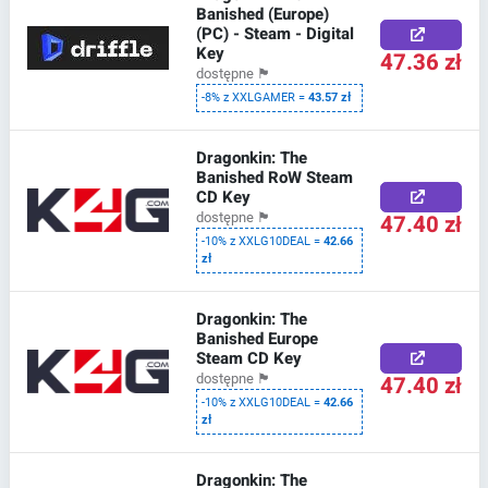
Banished (Europe)
(PC) - Steam - Digital
Key
47.36 zł
dostępne
🏴
-8% z XXLGAMER =
43.57 zł
Dragonkin: The
Banished RoW Steam
CD Key
47.40 zł
dostępne
🏴
-10% z XXLG10DEAL =
42.66
zł
Dragonkin: The
Banished Europe
Steam CD Key
47.40 zł
dostępne
🏴
-10% z XXLG10DEAL =
42.66
zł
Dragonkin: The