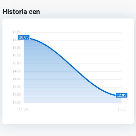
Historia cen
17.00
16.65
16.50
16.00
15.50
15.00
14.50
14.00
13.50
13.00
12.95
12.50
11.06.
1.08.