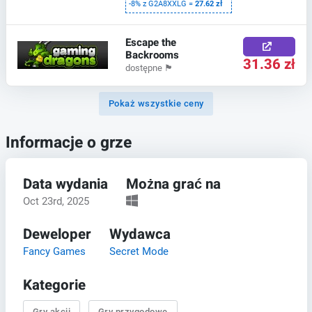
-8% z G2A8XXLG =
27.62 zł
Escape the
Backrooms
31.36 zł
dostępne
🏴
Pokaż wszystkie ceny
Informacje o grze
Data wydania
Można grać na
Oct 23rd, 2025
Deweloper
Wydawca
Fancy Games
Secret Mode
Kategorie
Gry akcji
Gry przygodowe