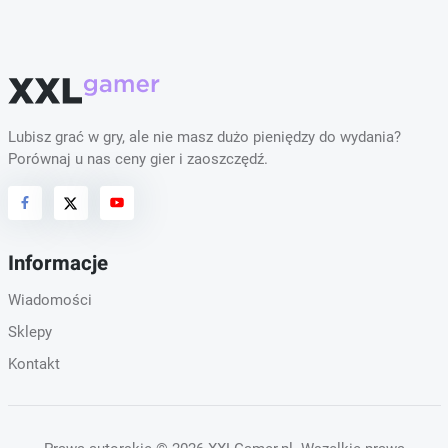
Lubisz grać w gry, ale nie masz dużo pieniędzy do wydania?
Porównaj u nas ceny gier i zaoszczędź.
Informacje
Wiadomości
Sklepy
Kontakt