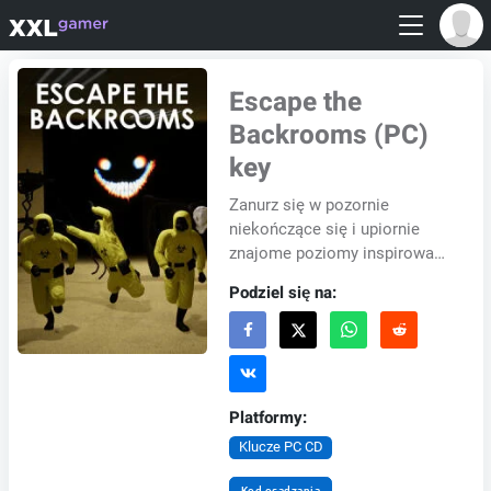
Escape the
Backrooms (PC)
key
Zanurz się w pozornie
niekończące się i upiornie
znajome poziomy inspirowane
popularnymi motywami
Podziel się na:
creepypasty. Każdy poziom
oferuje unikalne drogi uci...
Platformy:
Klucze PC CD
Kod osadzania