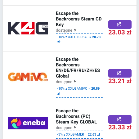
Escape the
Backrooms Steam CD
Key
23.03 zł
dostępne
🏴
-10% z XXLG10DEAL =
20.73
zł
Escape the
Backrooms
EN/DE/FR/RU/ZH/ES
Global
23.21 zł
dostępne
🏴
-10% z XXLGAMIVO =
20.89
zł
Escape the
Backrooms (PC)
Steam Key GLOBAL
23.33 zł
dostępne
🏴
-3% z XXLGAMER =
22.63 zł