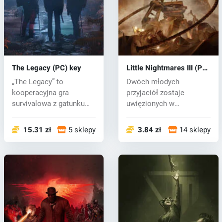
The Legacy (PC) key
Little Nightmares III (PC)
key
„The Legacy” to
Dwóch młodych
kooperacyjna gra
przyjaciół zostaje
survivalowa z gatunku
uwięzionych w
horroru, której akcj...
przerażającym świecie,
do kt...
15.31 zł
5 sklepy
3.84 zł
14 sklepy