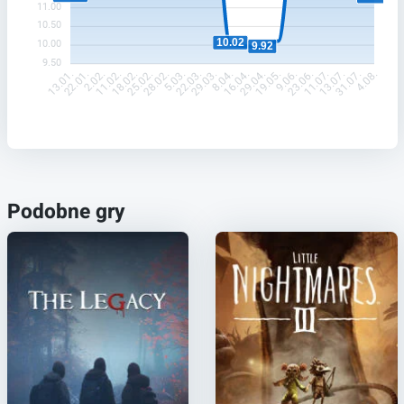
11.00
10.50
10.02
10.00
9.92
9.50
22.01.
2.02.
11.02.
18.02.
25.02.
28.02.
5.03.
22.03.
29.03.
8.04.
16.04.
29.04.
19.05.
9.06.
23.06.
11.07.
13.07.
31.07.
13.01.
4.08.
Podobne gry