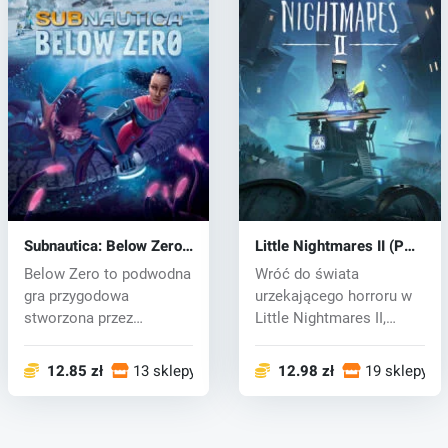
Subnautica: Below Zero
Little Nightmares II (PC)
(PC) key
key
Below Zero to podwodna
Wróć do świata
gra przygodowa
urzekającego horroru w
stworzona przez
Little Nightmares II,
Unknown Worlds, które...
ekscytującej pr...
12.85 zł
13 sklepy
12.98 zł
19 sklepy