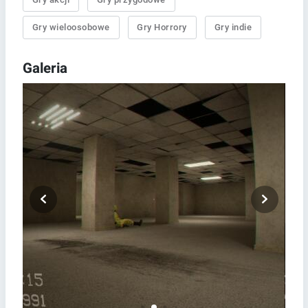
Gry wieloosobowe
Gry Horrory
Gry indie
Galeria