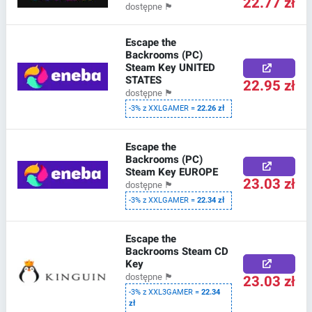
22.77 zł
dostępne
🏴
Escape the
Backrooms (PC)
Steam Key UNITED
STATES
22.95 zł
dostępne
🏴
-3% z XXLGAMER =
22.26 zł
Escape the
Backrooms (PC)
Steam Key EUROPE
23.03 zł
dostępne
🏴
-3% z XXLGAMER =
22.34 zł
Escape the
Backrooms Steam CD
Key
23.03 zł
dostępne
🏴
-3% z XXL3GAMER =
22.34
zł