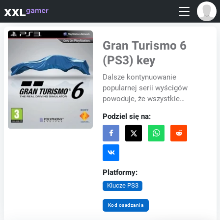
Gran Turismo 6
(PS3) key
Dalsze kontynuowanie
popularnej serii wyścigów
powoduje, że wszystkie
samochody i tory, które są
Podziel się na:
dostępne w poprzednich
pracach, plus duża dawka
histo...
Platformy:
Klucze PS3
Kod osadzania