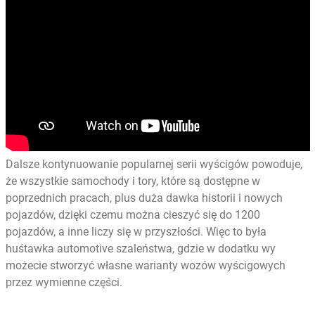
Dalsze kontynuowanie popularnej serii wyścigów powoduje,
że wszystkie samochody i tory, które są dostępne w
poprzednich pracach, plus duża dawka historii i nowych
pojazdów, dzięki czemu można cieszyć się do 1200
pojazdów, a inne liczy się w przyszłości. Więc to była
huśtawka automotive szaleństwa, gdzie w dodatku wy
możecie stworzyć własne warianty wozów wyścigowych
przez wymienne części.