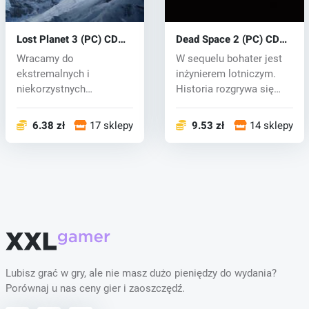
Lost Planet 3 (PC) CD
Dead Space 2 (PC) CD
key
key
Wracamy do
W sequelu bohater jest
ekstremalnych i
inżynierem lotniczym.
niekorzystnych
Historia rozgrywa się
warunków
trzy lat...
charakterystycznych
6.38 zł
17 sklepy
9.53 zł
14 sklepy
dla...
Lubisz grać w gry, ale nie masz dużo pieniędzy do wydania?
Porównaj u nas ceny gier i zaoszczędź.