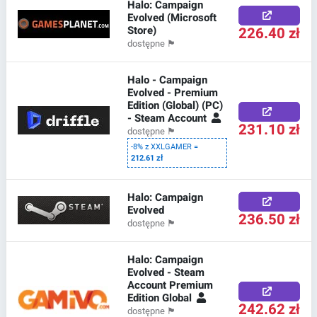
Halo: Campaign
Evolved (Microsoft
Store)
226.40 zł
dostępne
🏴
Halo - Campaign
Evolved - Premium
Edition (Global) (PC)
- Steam Account
231.10 zł
dostępne
🏴
-8% z XXLGAMER =
212.61 zł
Halo: Campaign
Evolved
236.50 zł
dostępne
🏴
Halo: Campaign
Evolved - Steam
Account Premium
Edition Global
242.62 zł
dostępne
🏴