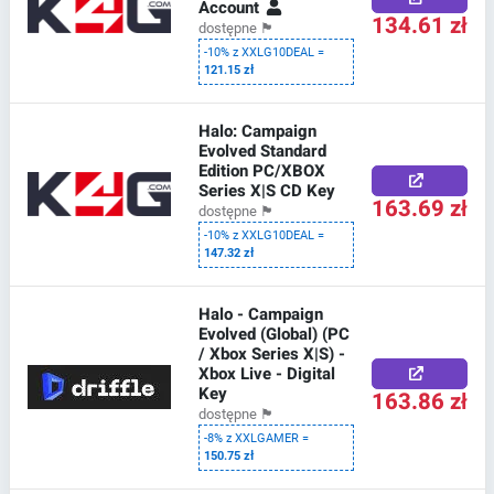
Account
134.61 zł
dostępne
🏴
-10% z XXLG10DEAL =
121.15 zł
Halo: Campaign
Evolved Standard
Edition PC/XBOX
Series X|S CD Key
163.69 zł
dostępne
🏴
-10% z XXLG10DEAL =
147.32 zł
Halo - Campaign
Evolved (Global) (PC
/ Xbox Series X|S) -
Xbox Live - Digital
Key
163.86 zł
dostępne
🏴
-8% z XXLGAMER =
150.75 zł