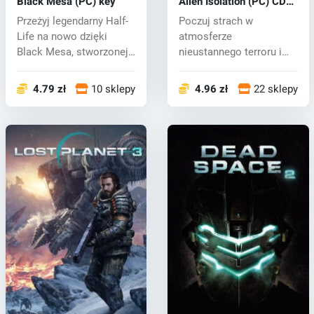
Black Mesa (PC) key
Alien Isolation (PC) CD
key
Przeżyj legendarny Half-
Poczuj strach w
Life na nowo dzięki
atmosferze
Black Mesa, stworzonej
nieustannego terroru i
przez fa...
śmiertelnego
niebezpiecze...
4.79 zł
10 sklepy
4.96 zł
22 sklepy