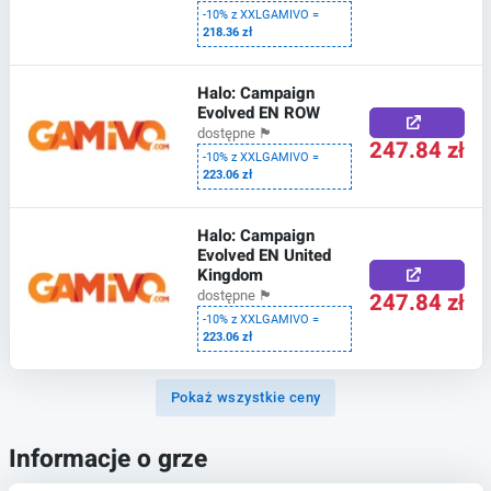
-10% z XXLGAMIVO =
218.36 zł
Halo: Campaign
Evolved EN ROW
dostępne
🏴
247.84 zł
-10% z XXLGAMIVO =
223.06 zł
Halo: Campaign
Evolved EN United
Kingdom
247.84 zł
dostępne
🏴
-10% z XXLGAMIVO =
223.06 zł
Pokaż wszystkie ceny
Informacje o grze