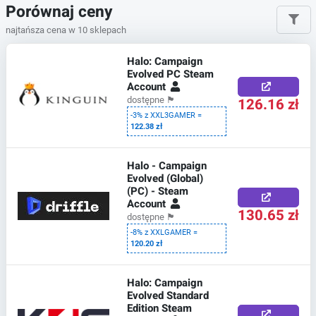
Porównaj ceny
najtańsza cena w 10 sklepach
Halo: Campaign
Evolved PC Steam
Account
126.16 zł
dostępne
🏴
-3% z XXL3GAMER =
122.38 zł
Halo - Campaign
Evolved (Global)
(PC) - Steam
Account
130.65 zł
dostępne
🏴
-8% z XXLGAMER =
120.20 zł
Halo: Campaign
Evolved Standard
Edition Steam