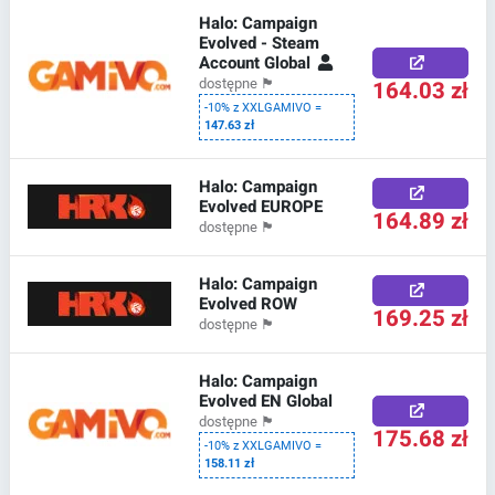
Halo: Campaign
Evolved - Steam
Account Global
164.03 zł
dostępne
🏴
-10% z XXLGAMIVO =
147.63 zł
Halo: Campaign
Evolved EUROPE
164.89 zł
dostępne
🏴
Halo: Campaign
Evolved ROW
169.25 zł
dostępne
🏴
Halo: Campaign
Evolved EN Global
dostępne
🏴
175.68 zł
-10% z XXLGAMIVO =
158.11 zł