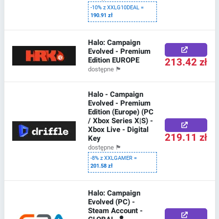
-10% z XXLG10DEAL =
190.91 zł
Halo: Campaign
Evolved - Premium
Edition EUROPE
213.42 zł
dostępne
🏴
Halo - Campaign
Evolved - Premium
Edition (Europe) (PC
/ Xbox Series X|S) -
Xbox Live - Digital
219.11 zł
Key
dostępne
🏴
-8% z XXLGAMER =
201.58 zł
Halo: Campaign
Evolved (PC) -
Steam Account -