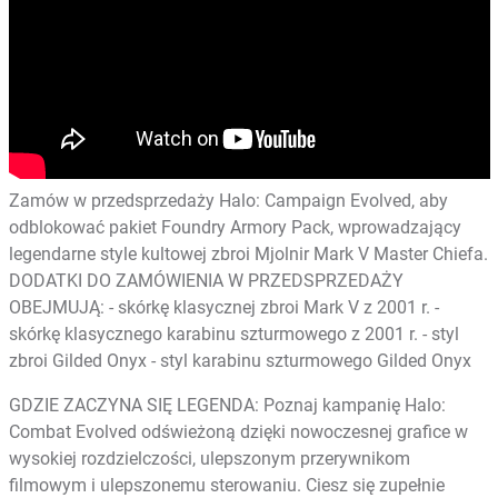
Zamów w przedsprzedaży Halo: Campaign Evolved, aby
odblokować pakiet Foundry Armory Pack, wprowadzający
legendarne style kultowej zbroi Mjolnir Mark V Master Chiefa.
DODATKI DO ZAMÓWIENIA W PRZEDSPRZEDAŻY
OBEJMUJĄ: - skórkę klasycznej zbroi Mark V z 2001 r. -
skórkę klasycznego karabinu szturmowego z 2001 r. - styl
zbroi Gilded Onyx - styl karabinu szturmowego Gilded Onyx
GDZIE ZACZYNA SIĘ LEGENDA: Poznaj kampanię Halo:
Combat Evolved odświeżoną dzięki nowoczesnej grafice w
wysokiej rozdzielczości, ulepszonym przerywnikom
filmowym i ulepszonemu sterowaniu. Ciesz się zupełnie