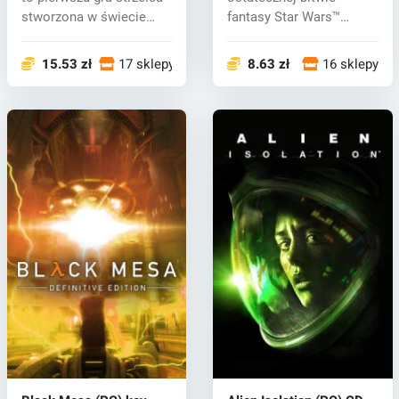
stworzona w świecie
fantasy Star Wars™
Warhamme...
dzięki Star Wars™ B...
15.53 zł
17 sklepy
8.63 zł
16 sklepy