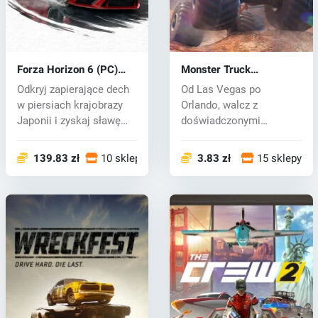
Forza Horizon 6 (PC)
Monster Truck
key
Championship (PC) key
Odkryj zapierające dech
Od Las Vegas po
w piersiach krajobrazy
Orlando, walcz z
Japonii i zyskaj sławę
doświadczonymi
jako...
kierowcami w wyścigach
drag...
139.83 zł
10 sklepy
3.83 zł
15 sklepy