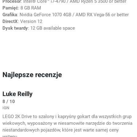
Procesor
: Intel®️ Core™️ i7-4790 / AMD Ryzen 5 3500 or better
Pamięć
: 8 GB RAM
Grafika
: Nvidia GeForce 1070 4GB / AMD RX Vega-56 or better
DirectX
: Version 12
Dysk twardy
: 12 GB available space
Najlepsze recenzje
Luke Reilly
8 / 10
IGN
LEGO 2K Drive to szalony i kapryśny gokart dla wszystkich grup
wiekowych, wyposażony w niesamowite narzędzie do tworzenia
niestandardowych pojazdów, które jest warte samej ceny
wstępu.