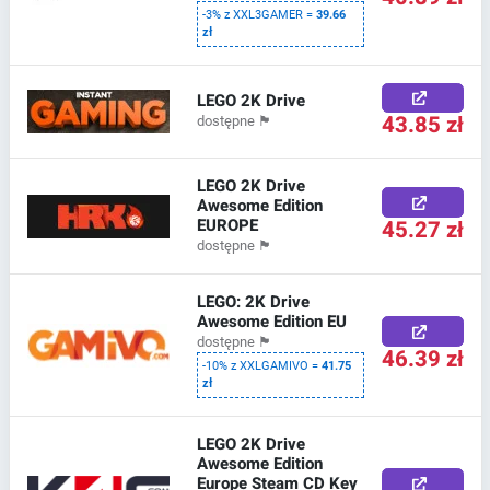
-3% z XXL3GAMER =
39.66
zł
LEGO 2K Drive
43.85 zł
dostępne
🏴
LEGO 2K Drive
Awesome Edition
EUROPE
45.27 zł
dostępne
🏴
LEGO: 2K Drive
Awesome Edition EU
dostępne
🏴
46.39 zł
-10% z XXLGAMIVO =
41.75
zł
LEGO 2K Drive
Awesome Edition
Europe Steam CD Key