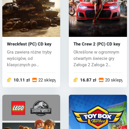
Wreckfest (PC) CD key
The Crew 2 (PC) CD key
Gra zawiera różne tryby
Określone w ogromnym
wyścigów, od
otwartym świecie gry
klasycznych po
Załoga 2 Załoga 2
destrukcyjne derby.
posiada ogromny...
Wyś...
10.11 zł
22 sklepy
16.87 zł
20 sklepy