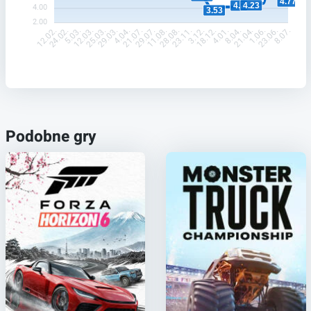
4.77
4.23
4.2
4.00
3.53
2.00
24.02.
5.03.
12.03.
25.03.
29.03.
4.04.
21.07.
29.07.
11.08.
28.08.
23.11.
3.12.
18.12.
4.01.
8.04.
21.04.
1.06.
23.06.
12.02.
8.07.
Podobne gry