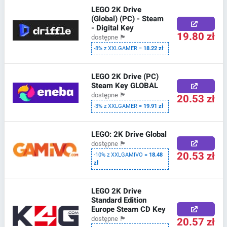
LEGO 2K Drive
(Global) (PC) - Steam
- Digital Key
19.80 zł
dostępne
🏴
-8% z XXLGAMER =
18.22 zł
LEGO 2K Drive (PC)
Steam Key GLOBAL
dostępne
🏴
20.53 zł
-3% z XXLGAMER =
19.91 zł
LEGO: 2K Drive Global
dostępne
🏴
20.53 zł
-10% z XXLGAMIVO =
18.48
zł
LEGO 2K Drive
Standard Edition
Europe Steam CD Key
20.57 zł
dostępne
🏴