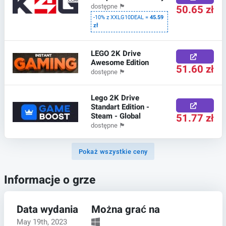
50.65 zł
dostępne
🏴
-10% z XXLG10DEAL =
45.59
zł
LEGO 2K Drive
Awesome Edition
51.60 zł
dostępne
🏴
Lego 2K Drive
Standart Edition -
Steam - Global
51.77 zł
dostępne
🏴
Pokaż wszystkie ceny
Informacje o grze
Data wydania
Można grać na
May 19th, 2023