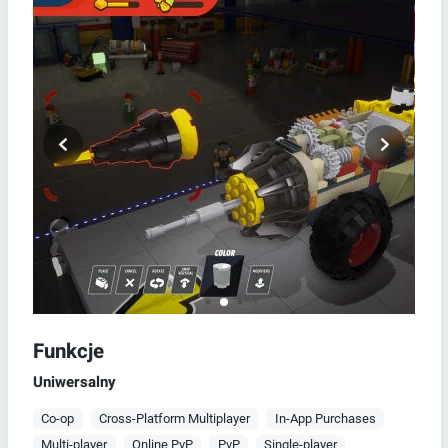
Funkcje
Uniwersalny
Co-op
Cross-Platform Multiplayer
In-App Purchases
Multi-player
Online PvP
PvP
Single-player