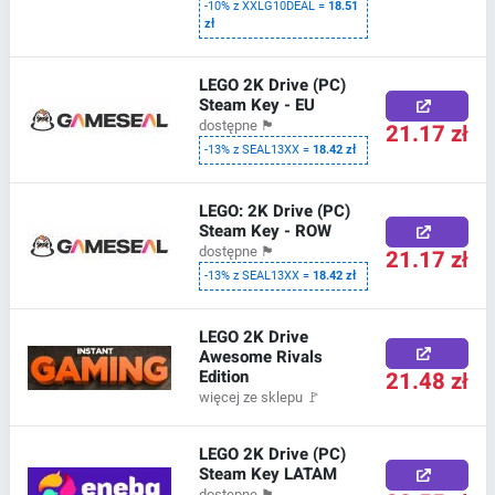
-10% z XXLG10DEAL =
18.51
zł
LEGO 2K Drive (PC)
Steam Key - EU
dostępne
🏴
21.17 zł
-13% z SEAL13XX =
18.42 zł
LEGO: 2K Drive (PC)
Steam Key - ROW
dostępne
🏴
21.17 zł
-13% z SEAL13XX =
18.42 zł
LEGO 2K Drive
Awesome Rivals
Edition
21.48 zł
więcej ze sklepu
🚩
LEGO 2K Drive (PC)
Steam Key LATAM
dostępne
🏴