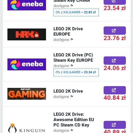
Steam Key CHINA
dostępne
🏴
23.54 zł
-3% z XXLGAMER =
22.83 zł
LEGO 2K Drive
EUROPE
23.76 zł
dostępne
🏴
LEGO 2K Drive (PC)
Steam Key EUROPE
dostępne
🏴
24.06 zł
-3% z XXLGAMER =
23.34 zł
LEGO 2K Drive
40.84 zł
dostępne
🏴
LEGO 2K Drive:
Awesome Edition EU
PC Steam CD Key
40.89 zł
dostępne
🏴