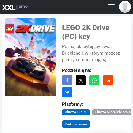
LEGO 2K Drive
(PC) key
Poznaj ekscytujący świat
Bricklandii, w którym możesz
przeżyć emocjonującą
przygodę w otwartym świecie,
Podziel się na:
prowadząc pojazdy LEGO®.
Dzięki możliwości ści...
Platformy:
Klucze PC CD
Klucze Nintendo Switc
Kod osadzania