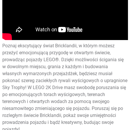
Poznaj ekscytujący świat Bricklandii, w którym możesz
przeżyć emocjonującą przygodę w otwartym świecie,
prowadząc pojazdy LEGO®. Dzięki możliwości ścigania się
w dowolnym miejscu, grania z każdym i budowania
własnych wymarzonych przejażdżek, będziesz musiał
pokonać szereg zaciekłych rywali wyścigowych o upragnione
Sky Trophy! W LEGO 2K Drive masz swobodę poruszania się
po emocjonujących torach wyścigowych, terenach
terenowych i otwartych wodach za pomocą swojego
niesamowitego zmieniającego się pojazdu. Poruszaj się po
rozległym świecie Bricklandii, pokaż swoje umiejętności
prowadzenia pojazdu i bądź kreatywny, budując swoje
pojazdy!