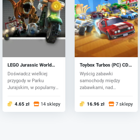
LEGO Jurassic World
Toybox Turbos (PC) CD
(PC) CD key
key
Doświadcz wielkiej
Wyścig zabawki
przygody w Parku
samochody między
Jurajskim, w popularnym
zabawkami, nad
świecie LEGO. W...
książkami do ćwiczeń i
na st...
4.65 zł
14 sklepy
16.96 zł
7 sklepy