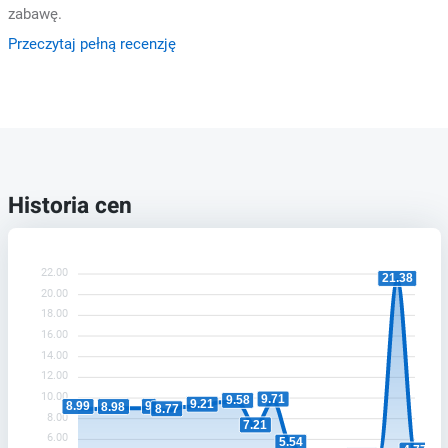
zabawę.
Przeczytaj pełną recenzję
Historia cen
22.00
21.38
20.00
18.00
16.00
14.00
12.00
10.00
9.71
9.58
9.21
9
8.99
8.98
8.77
8.00
7.21
6.00
5.54