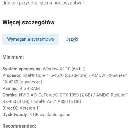
drinka i przygotuj się na noc oszustwa!
Więcej szczegółów
Wymagania systemowe
Języki
Minimum:
System operacyjny
: Windows® 10 (64-bit)
Procesor
: Intel® Core™ i5-4670 (quad-core) / AMD® FX-Series™
FX-4350 (quad-core)
Pamięć
: 4 GB RAM
Grafika
: NVIDIA® GeForce® GTX 1050 (2 GB) / AMD® Radeon™
RX-460 (4 GB) / Intel® Arc™ A380 (6 GB)
DirectX
: Version 11
Dysk twardy
: 4 GB available space
Recommended: