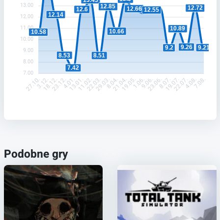
13.00
12.85
12.72
12.66
12.6
12.55
12.14
12.00
11.00
10.89
10.66
10.58
10.00
9.26
9.21
9.2
9.00
8.53
8.51
8.00
7.42
7.00
3.12.
18.12.
23.12.
4.01.
13.01.
11.02.
22.03.
29.03.
8.04.
21.04.
19.05.
1.06.
9.06.
23.06.
8.07.
19.07.
22.07.
4.08.
27.10.
7.08.
Podobne gry