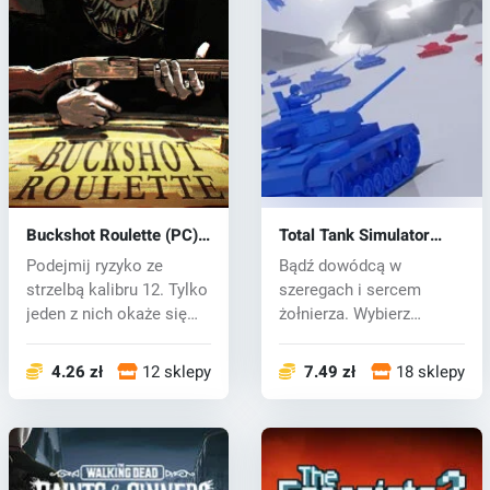
Buckshot Roulette (PC)
Total Tank Simulator
key
(PC) key
Podejmij ryzyko ze
Bądź dowódcą w
strzelbą kalibru 12. Tylko
szeregach i sercem
jeden z nich okaże się
żołnierza. Wybierz
zwycię...
frakcję, rozmieść i do...
4.26 zł
12 sklepy
7.49 zł
18 sklepy