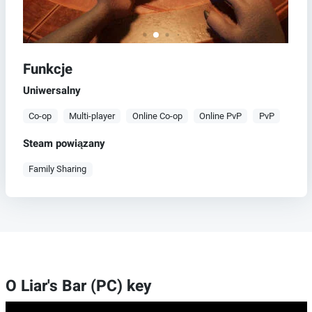
Funkcje
Uniwersalny
Co-op
Multi-player
Online Co-op
Online PvP
PvP
Steam powiązany
Family Sharing
O Liar's Bar (PC) key