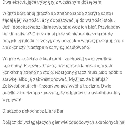
Dwa ekscytujące tryby gry z wczesnym dostępem
W grze karcianej gracze na zmianę kładą zakrytą kartę i
żądają jej wartości, aby dopasować ją do wartości stołu.
Jeśli podejrzewasz kłamstwo, sprawdź ich blef. Przyłapany
na kłamstwie? Gracz musi przejść niebezpieczną rundę
rosyjskiej ruletki. Przeżyj, aby pozostać w grze; przegraj, a gra
się skończy. Następnie karty są resetowane.
W grze w kości rzuć kostkami i zachowaj swój wynik w
tajemnicy. Przewidź łączną liczbę kostek pokazujących
konkretną stronę na stole. Następny gracz musi albo podbić
stawkę, albo ją zakwestionować. Myślisz, że blefują?
Zakwestionuj ich! Przegrywający wypija truciznę. Dwie
butelki z trucizną oznaczają, że odpadasz, a ostatni ocalały
wygrywa!
Dlaczego pokochasz Liar's Bar
Dołącz do wciągających gier wieloosobowych skupionych na