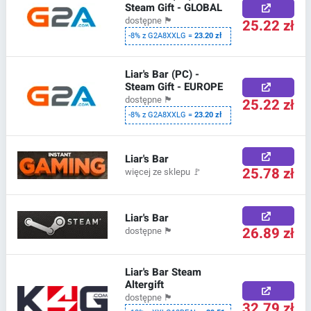
Steam Gift - GLOBAL
dostępne
🏴
25.22 zł
-8% z G2A8XXLG =
23.20 zł
Liar's Bar (PC) -
Steam Gift - EUROPE
dostępne
🏴
25.22 zł
-8% z G2A8XXLG =
23.20 zł
Liar's Bar
25.78 zł
więcej ze sklepu
🚩
Liar's Bar
26.89 zł
dostępne
🏴
Liar's Bar Steam
Altergift
dostępne
🏴
32.79 zł