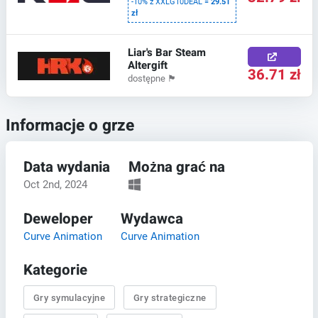
-10% z XXLG10DEAL =
29.51
zł
Liar's Bar Steam
Altergift
36.71 zł
dostępne
🏴
Informacje o grze
Data wydania
Można grać na
Oct 2nd, 2024
Deweloper
Wydawca
Curve Animation
Curve Animation
Kategorie
Gry symulacyjne
Gry strategiczne