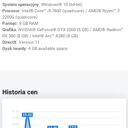
System operacyjny
: Windows® 10 (64-bit)
Procesor
: Intel® Core™ i5-7600 (quad-core) / AMD® Ryzen™ 3
2200G (quad-core)
Pamięć
: 8 GB RAM
Grafika
: NVIDIA® GeForce® GTX 2060 (6 GB) / AMD® Radeon™
RX 580 (8 GB) / Intel® Arc™ A580 (8 GB)
DirectX
: Version 11
Dysk twardy
: 4 GB available space
Historia cen
16.00
15.43
15.00
14.00
13.5
13.45