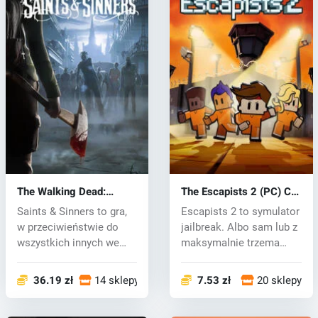
The Walking Dead:
The Escapists 2 (PC) CD
Saints & Sinners (PC)
key
Saints & Sinners to gra,
Escapists 2 to symulator
key
w przeciwieństwie do
jailbreak. Albo sam lub z
wszystkich innych we
maksymalnie trzema
wsze...
przyj...
36.19 zł
14 sklepy
7.53 zł
20 sklepy