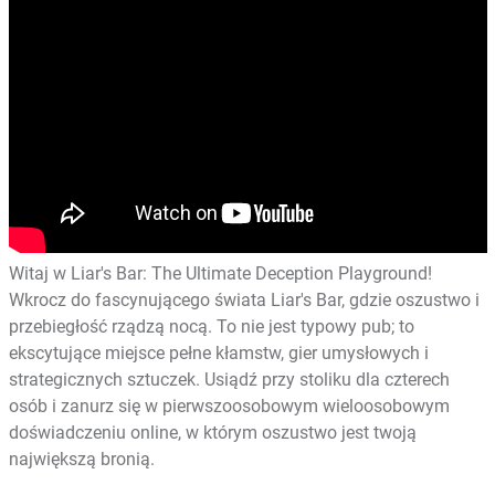
Witaj w Liar's Bar: The Ultimate Deception Playground!
Wkrocz do fascynującego świata Liar's Bar, gdzie oszustwo i
przebiegłość rządzą nocą. To nie jest typowy pub; to
ekscytujące miejsce pełne kłamstw, gier umysłowych i
strategicznych sztuczek. Usiądź przy stoliku dla czterech
osób i zanurz się w pierwszoosobowym wieloosobowym
doświadczeniu online, w którym oszustwo jest twoją
największą bronią.