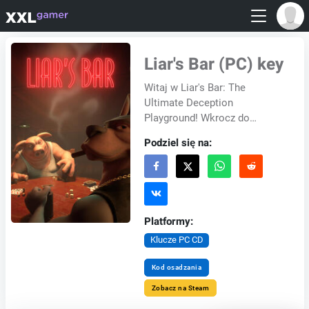
Liar's Bar (PC) key
Witaj w Liar's Bar: The
Ultimate Deception
Playground! Wkrocz do
fascynującego świata Liar's
Podziel się na:
Bar, gdzie oszustwo i
przebiegłość rządzą nocą. To
nie je...
Platformy:
Klucze PC CD
Kod osadzania
Zobacz na Steam