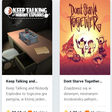
Keep Talking and
Dont Starve Together
Nobody Explodes (PC)
(PC) CD key
Keep Talking and Nobody
Znajdziesz się w
CD key
Explodes to logiczna gra
dziwnym, nieznanym
partyjna, w której jeden
środowisku pełnym
g...
dziwnych stworzeń, ni...