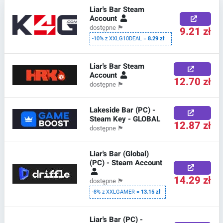
Liar's Bar Steam
Account
dostępne
🏴
9.21 zł
-10% z XXLG10DEAL =
8.29 zł
Liar's Bar Steam
Account
12.70 zł
dostępne
🏴
Lakeside Bar (PC) -
Steam Key - GLOBAL
12.87 zł
dostępne
🏴
Liar's Bar (Global)
(PC) - Steam Account
14.29 zł
dostępne
🏴
-8% z XXLGAMER =
13.15 zł
Liar's Bar (PC) -