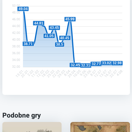
50.00
49.04
48.00
45.99
46.00
44.81
44.00
43.45
42.00
41.05
40.45
40.00
38.71
38.5
38.00
36.00
34.00
33.02
32.98
32.77
32.45
32.31
32.00
22.01.
2.02.
11.02.
12.02.
18.02.
25.02.
22.03.
29.03.
8.04.
29.04.
10.05.
9.06.
23.06.
8.07.
12.07.
13.07.
16.07.
22.07.
13.01.
4.08.
Podobne gry