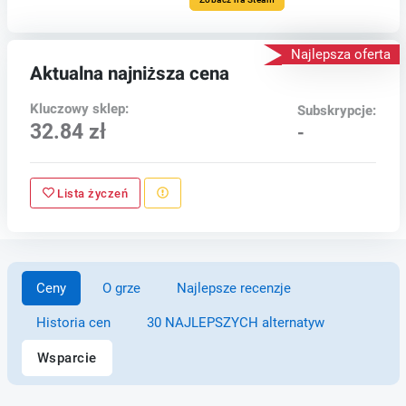
Najlepsza oferta
Aktualna najniższa cena
Kluczowy sklep:
Subskrypcje:
32.84 zł
-
Lista życzeń
Ceny
O grze
Najlepsze recenzje
Historia cen
30 NAJLEPSZYCH alternatyw
Wsparcie