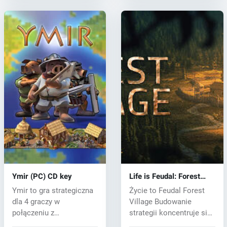
Ymir (PC) CD key
Life is Feudal: Forest
Village (PC) CD key
Ymir to gra strategiczna
Życie to Feudal Forest
dla 4 graczy w
Village Budowanie
połączeniu z
strategii koncentruje się
budowniczym miast,
na przet...