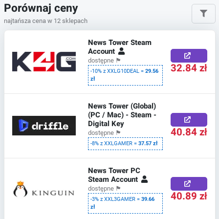
Porównaj ceny
najtańsza cena w 12 sklepach
News Tower Steam
Account
dostępne
🏴
32.84 zł
-10% z XXLG10DEAL =
29.56
zł
News Tower (Global)
(PC / Mac) - Steam -
Digital Key
40.84 zł
dostępne
🏴
-8% z XXLGAMER =
37.57 zł
News Tower PC
Steam Account
dostępne
🏴
40.89 zł
-3% z XXL3GAMER =
39.66
zł