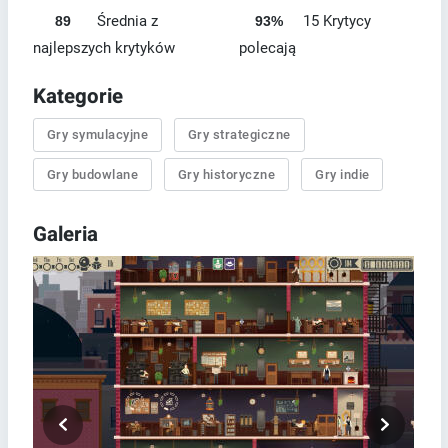
Średnia z
15 Krytycy
89
93%
najlepszych krytyków
polecają
Kategorie
Gry symulacyjne
Gry strategiczne
Gry budowlane
Gry historyczne
Gry indie
Galeria