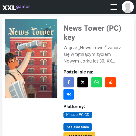
News Tower (PC)
key
W grze „News Tower” zanurz
się w tętniącym życiem
Nowym Jorku lat 30. XX
wieku, grając w potentata
Podziel się na:
zarządzania, w której tworzysz
i nadzorujesz własną...
Platformy:
Klucze PC CD
Kod osadzania
Zobacz na Steam