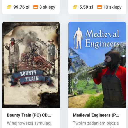
gdz...
99.76 zł
3 sklepy
5.59 zł
10 sklepy
Bounty Train (PC) CD
Medieval Engineers (PC)
key
CD key
W najnowszej symulacji
Twoim zadaniem będzie