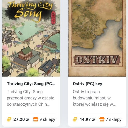
Thriving City: Song (PC)
Ostriv (PC) key
key
Thriving City: Song
Ostriv to gra o
przenosi graczy w czasie
budowaniu miast, w
do starożytnych Chin,
której wcielasz się w
gdzie wc...
rolę gubernatora X...
27.20 zł
9 sklepy
44.97 zł
7 sklepy