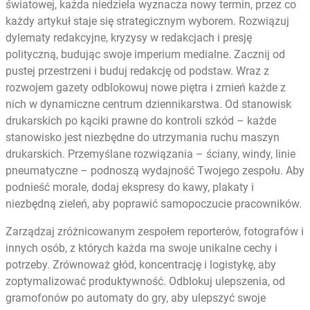
światowej, każda niedziela wyznacza nowy termin, przez co
każdy artykuł staje się strategicznym wyborem. Rozwiązuj
dylematy redakcyjne, kryzysy w redakcjach i presję
polityczną, budując swoje imperium medialne. Zacznij od
pustej przestrzeni i buduj redakcję od podstaw. Wraz z
rozwojem gazety odblokowuj nowe piętra i zmień każde z
nich w dynamiczne centrum dziennikarstwa. Od stanowisk
drukarskich po kąciki prawne do kontroli szkód – każde
stanowisko jest niezbędne do utrzymania ruchu maszyn
drukarskich. Przemyślane rozwiązania – ściany, windy, linie
pneumatyczne – podnoszą wydajność Twojego zespołu. Aby
podnieść morale, dodaj ekspresy do kawy, plakaty i
niezbędną zieleń, aby poprawić samopoczucie pracowników.
Zarządzaj zróżnicowanym zespołem reporterów, fotografów i
innych osób, z których każda ma swoje unikalne cechy i
potrzeby. Zrównoważ głód, koncentrację i logistykę, aby
zoptymalizować produktywność. Odblokuj ulepszenia, od
gramofonów po automaty do gry, aby ulepszyć swoje