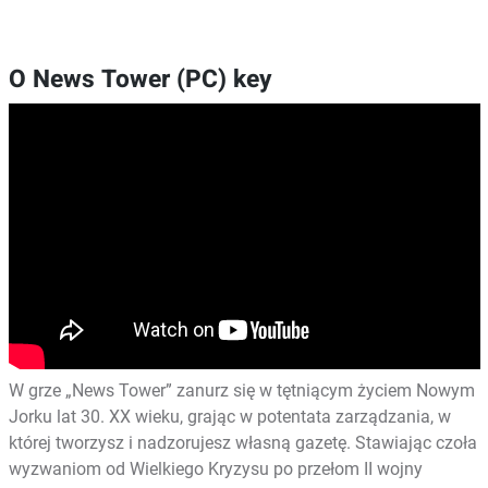
O News Tower (PC) key
W grze „News Tower” zanurz się w tętniącym życiem Nowym
Jorku lat 30. XX wieku, grając w potentata zarządzania, w
której tworzysz i nadzorujesz własną gazetę. Stawiając czoła
wyzwaniom od Wielkiego Kryzysu po przełom II wojny