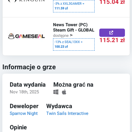
115.04 zł
-3% z XXL3GAMER =
111.59 zł
News Tower (PC)
Steam Gift - GLOBAL
dostępne
🏴
115.21 zł
-13% z SEAL13XX =
100.23 zł
Informacje o grze
Data wydania
Można grać na
Nov 18th, 2025
Deweloper
Wydawca
Sparrow Night
Twin Sails Interactive
Opinie