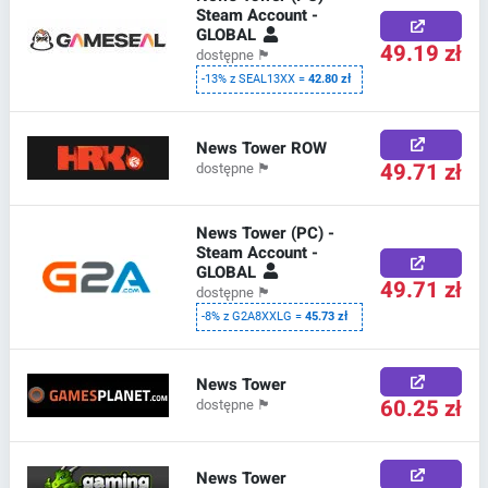
Steam Account -
GLOBAL
49.19 zł
dostępne
🏴
-13% z SEAL13XX =
42.80 zł
News Tower ROW
49.71 zł
dostępne
🏴
News Tower (PC) -
Steam Account -
GLOBAL
49.71 zł
dostępne
🏴
-8% z G2A8XXLG =
45.73 zł
News Tower
60.25 zł
dostępne
🏴
News Tower