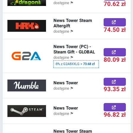
70.62 zł
dostępne
🏴
News Tower Steam
Altergift
74.50 zł
dostępne
🏴
News Tower (PC) -
Steam Gift - GLOBAL
dostępne
🏴
80.09 zł
-8% z G2A8XXLG =
73.68 zł
News Tower
93.35 zł
dostępne
🏴
News Tower
96.82 zł
dostępne
🏴
News Tower Steam