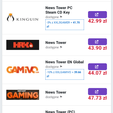
News Tower PC
Steam CD Key
dostępne
🏴
42.99 zł
-3% z XXL3GAMER =
41.70
zł
News Tower
43.90 zł
dostępne
🏴
News Tower EN Global
dostępne
🏴
44.07 zł
-10% z XXLGAMIVO =
39.66
zł
News Tower
47.73 zł
dostępne
🏴
News Tower (PC)