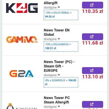
Altergift
dostępne
🏴
110.35 zł
-10% z XXLG10DEAL =
99.32 zł
News Tower EN
Global
dostępne
🏴
111.68 zł
-10% z XXLGAMIVO =
100.51 zł
News Tower (PC) -
Steam Gift -
EUROPE
113.10 zł
dostępne
🏴
-8% z G2A8XXLG =
104.05
zł
News Tower PC
Steam Altergift
dostępne
🏴