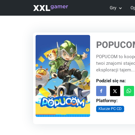
Gry
O
POPUCOM
POPUCOM to koopera
twoi znajomi staj
eksploracji tajem...
Podziel się na:
Platformy:
Klucze PC CD