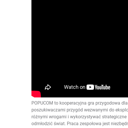
POPUCOM to kooperacyjna gra przygodowa dla wie
poszukiwaczami przygód wezwanymi do eksplora
różnymi wrogami i wykorzystywać strategiczne p
odmłodzić świat. Praca zespołowa jest niezbęd