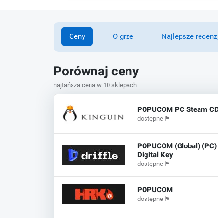
Ceny
O grze
Najlepsze recenz
Porównaj ceny
najtańsza cena w 10 sklepach
POPUCOM PC Steam CD
dostępne
🏴
POPUCOM (Global) (PC) 
Digital Key
dostępne
🏴
POPUCOM
dostępne
🏴