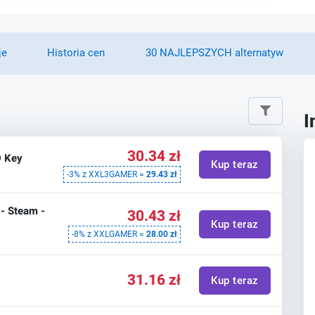
je
Historia cen
30 NAJLEPSZYCH alternatyw
I
30.34 zł
 Key
Kup teraz
-3% z XXL3GAMER =
29.43 zł
- Steam -
30.43 zł
Kup teraz
-8% z XXLGAMER =
28.00 zł
31.16 zł
Kup teraz