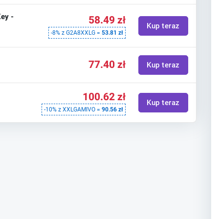
ey -
58.49 zł
Kup teraz
-8% z G2A8XXLG =
53.81 zł
77.40 zł
Kup teraz
100.62 zł
Kup teraz
-10% z XXLGAMIVO =
90.56 zł