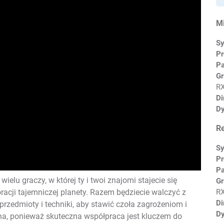
M
Sy
Pr
P
Gr
RX
Di
Dy
R
Sy
Pr
P
lu graczy, w której ty i twoi znajomi stajecie się
Gr
RX
cji tajemniczej planety. Razem będziecie walczyć z
Di
rzedmioty i techniki, aby stawić czoła zagrożeniom i
Dy
na, ponieważ skuteczna współpraca jest kluczem do