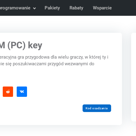
programowanie
Pakiety
Rabaty
Wsparcie
 (PC) key
cyjna gra przygodowa dla wielu graczy, w której ty i
ecie się poszukiwaczami przygód wezwanymi do
Kod osadzania