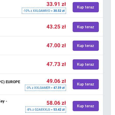
33.91 zł
Kup teraz
-10% z XXLGAMIVO =
30.52 zł
43.25 zł
Kup teraz
47.00 zł
Kup teraz
47.73 zł
Kup teraz
49.06 zł
PC) EUROPE
Kup teraz
-3% z XXLGAMER =
47.59 zł
ey -
58.06 zł
Kup teraz
-8% z G2A8XXLG =
53.42 zł