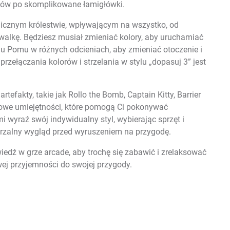
gów po skomplikowane łamigłówki.
cznym królestwie, wpływającym na wszystko, od
alkę. Będziesz musiał zmieniać kolory, aby uruchamiać
u Pomu w różnych odcieniach, aby zmieniać otoczenie i
zełączania kolorów i strzelania w stylu „dopasuj 3” jest
tefakty, takie jak Rollo the Bomb, Captain Kitty, Barrier
tkowe umiejętności, które pomogą Ci pokonywać
 wyraź swój indywidualny styl, wybierając sprzęt i
arzalny wygląd przed wyruszeniem na przygodę.
iedź w grze arcade, aby trochę się zabawić i zrelaksować
j przyjemności do swojej przygody.