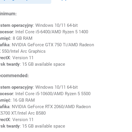
inimum:
stem operacyjny
: Windows 10/11 64-bit
ocesor
: Intel Core i5-6400/AMD Ryzen 5 1400
amięć
: 8 GB RAM
afika
: NVIDIA GeForce GTX 750 Ti/AMD Radeon
 550/Intel Arc Graphics
rectX
: Version 11
sk twardy
: 15 GB available space
ecommended:
stem operacyjny
: Windows 10/11 64-bit
ocesor
: Intel Core i5-10600/AMD Ryzen 5 5500
amięć
: 16 GB RAM
afika
: NVIDIA GeForce RTX 2060/AMD Radeon
5700 XT/Intel Arc B580
rectX
: Version 11
sk twardy
: 15 GB available space