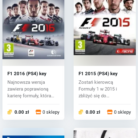
F1 2016 (PS4) key
F1 2015 (PS4) key
Najnowsza wersja
Zostań kierowcą
zawiera poprawioną
Formuły 1 w 2015 i
karierę formuły, która
zbliżyć się do
przez dziesięć s...
zwycięstwa niż
kiedykolwi...
0.00 zł
0 sklepy
0.00 zł
0 sklepy