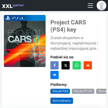
Project CARS
(PS4) key
Zostań ekspertem w
ekscytującej, najpiękniejszej i
najbardziej imponującej grze
wyścigowej, która jest
Podziel się na:
technologicznie
zaawansowana i absolutnie
niesa...
Platformy:
Klucze PS4
Klucze PC CD
Klucze
Kod osadzania