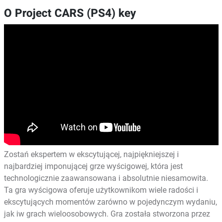
O Project CARS (PS4) key
Zostań ekspertem w ekscytującej, najpiękniejszej i
najbardziej imponującej grze wyścigowej, która jest
technologicznie zaawansowana i absolutnie niesamowita.
Ta gra wyścigowa oferuje użytkownikom wiele radości i
ekscytujących momentów zarówno w pojedynczym wydaniu,
jak iw grach wieloosobowych. Gra została stworzona przez