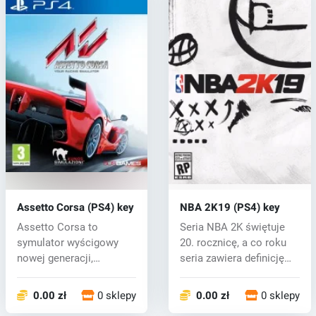
Assetto Corsa (PS4) key
NBA 2K19 (PS4) key
Assetto Corsa to
Seria NBA 2K świętuje
symulator wyścigowy
20. rocznicę, a co roku
nowej generacji,
seria zawiera definicję
wyróżniający się prec...
gier...
0.00 zł
0 sklepy
0.00 zł
0 sklepy