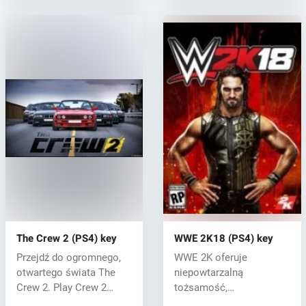
The Crew 2 (PS4) key
WWE 2K18 (PS4) key
Przejdź do ogromnego,
WWE 2K oferuje
otwartego świata The
niepowtarzalną
Crew 2. Play Crew 2
tożsamość,
oferuje ogro...
autentyczność bez