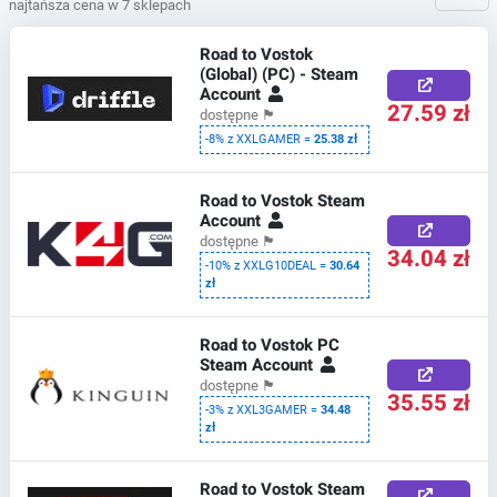
najtańsza cena w 7 sklepach
Road to Vostok
(Global) (PC) - Steam
Account
27.59 zł
dostępne
🏴
-8% z XXLGAMER =
25.38 zł
Road to Vostok Steam
Account
dostępne
🏴
34.04 zł
-10% z XXLG10DEAL =
30.64
zł
Road to Vostok PC
Steam Account
dostępne
🏴
35.55 zł
-3% z XXL3GAMER =
34.48
zł
Road to Vostok Steam