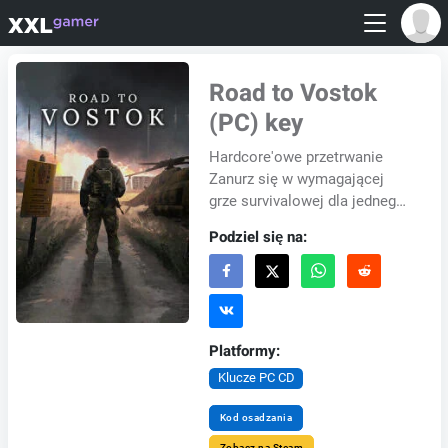
Road to Vostok
(PC) key
Hardcore'owe przetrwanie
Zanurz się w wymagającej
grze survivalowej dla jednego
gracza, osadzonej w
Podziel się na:
postapokaliptycznym regionie
między Finlandią a Ro...
Platformy:
Klucze PC CD
Kod osadzania
Zobacz na Steam