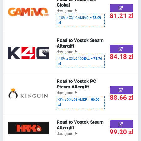
Global
dostępne
🏴
81.21 zł
-10% z XXLGAMIVO =
73.09
zł
Road to Vostok Steam
Altergift
dostępne
🏴
84.18 zł
-10% z XXLG10DEAL =
75.76
zł
Road to Vostok PC
Steam Altergift
dostępne
🏴
88.66 zł
-3% z XXL3GAMER =
86.00
zł
Road to Vostok Steam
Altergift
99.20 zł
dostępne
🏴