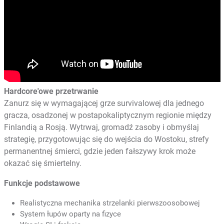
Hardcore'owe przetrwanie
Zanurz się w wymagającej grze survivalowej dla jednego
gracza, osadzonej w postapokaliptycznym regionie między
Finlandią a Rosją. Wytrwaj, gromadź zasoby i obmyślaj
strategię, przygotowując się do wejścia do Wostoku, strefy
permanentnej śmierci, gdzie jeden fałszywy krok może
okazać się śmiertelny.
Funkcje podstawowe
Realistyczna mechanika strzelanki pierwszoosobowej
System łupów oparty na fizyce