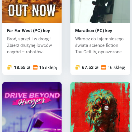
Far Far West (PC) key
Marathon (PC) key
Broń, sprzęt i w drogę!
Wkrocz do tajemniczego
Zbierz drużynę łowców
świata science fiction
nagród – robotów-
Tau Ceti IV, opuszczonej
kowbojów, ab...
kolo...
18.55 zł
16 sklepy
67.53 zł
16 sklepy