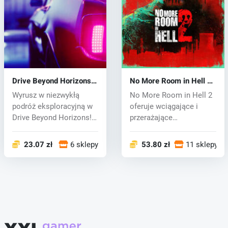
Drive Beyond Horizons
No More Room in Hell 2
(PC) key
(PC) key
Wyrusz w niezwykłą
No More Room in Hell 2
podróż eksploracyjną w
oferuje wciągające i
Drive Beyond Horizons!
przerażające
Poruszaj s...
doświadczenie koop...
23.07 zł
6 sklepy
53.80 zł
11 sklepy