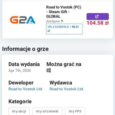
Road to Vostok (PC)
- Steam Gift -
GLOBAL
104.58 zł
dostępne
🏴
-8% z G2A8XXLG =
96.21
zł
Informacje o grze
Data wydania
Można grać na
Apr 7th, 2026
Deweloper
Wydawca
Road to Vostok Ltd.
Road to Vostok Ltd.
Kategorie
Gry akcji
Gry strzelanki
Gry FPS