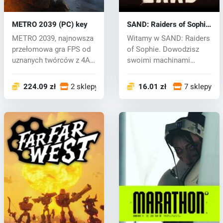
METRO 2039 (PC) key
SAND: Raiders of Sophie
(PC) key
METRO 2039, najnowsza
Witamy w SAND: Raiders
przełomowa gra FPS od
of Sophie. Dowodzisz
uznanych twórców z 4A
swoimi machinami
Games, za...
wojennymi na r...
224.09 zł
2 sklepy
16.01 zł
7 sklepy