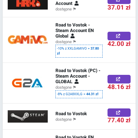
Account
37.01 zł
dostępne
🏴
Road to Vostok -
Steam Account EN
Global
42.00 zł
dostępne
🏴
-10% z XXLGAMIVO =
37.80
zł
Road to Vostok (PC) -
Steam Account -
GLOBAL
48.16 zł
dostępne
🏴
-8% z G2A8XXLG =
44.31 zł
Road to Vostok
77.40 zł
dostępne
🏴
Road to Vostok EN