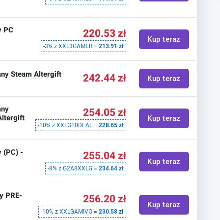
y PC
220.53 zł
Kup teraz
-3% z XXL3GAMER =
213.91 zł
y Steam Altergift
242.44 zł
Kup teraz
any
254.05 zł
ltergift
Kup teraz
-10% z XXLG10DEAL =
228.65 zł
 (PC) -
255.04 zł
Kup teraz
-8% z G2A8XXLG =
234.64 zł
y PRE-
256.20 zł
Kup teraz
-10% z XXLGAMIVO =
230.58 zł