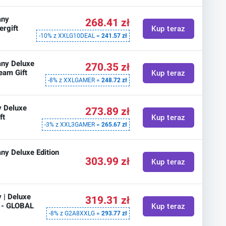
any
268.41 zł
ergift
Kup teraz
-10% z XXLG10DEAL =
241.57 zł
ny Deluxe
270.35 zł
team Gift
Kup teraz
-8% z XXLGAMER =
248.72 zł
y Deluxe
273.89 zł
ft
Kup teraz
-3% z XXL3GAMER =
265.67 zł
y Deluxe Edition
303.99 zł
Kup teraz
 | Deluxe
319.31 zł
t - GLOBAL
Kup teraz
-8% z G2A8XXLG =
293.77 zł