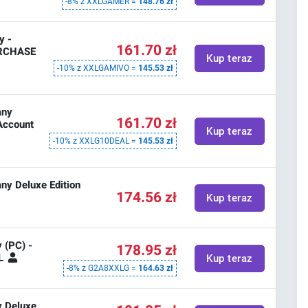
-8% z XXLGAMER =
148.76 zł
y -
161.70 zł
URCHASE
Kup teraz
-10% z XXLGAMIVO =
145.53 zł
any
161.70 zł
Account
Kup teraz
-10% z XXLG10DEAL =
145.53 zł
y Deluxe Edition
174.56 zł
Kup teraz
 (PC) -
178.95 zł
AL
Kup teraz
-8% z G2A8XXLG =
164.63 zł
y Deluxe