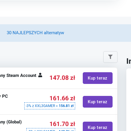
30 NAJLEPSZYCH alternatyw
I
ny Steam Account
147.08 zł
Kup teraz
y PC
161.66 zł
Kup teraz
-3% z XXL3GAMER =
156.81 zł
y (Global)
161.70 zł
Kup teraz