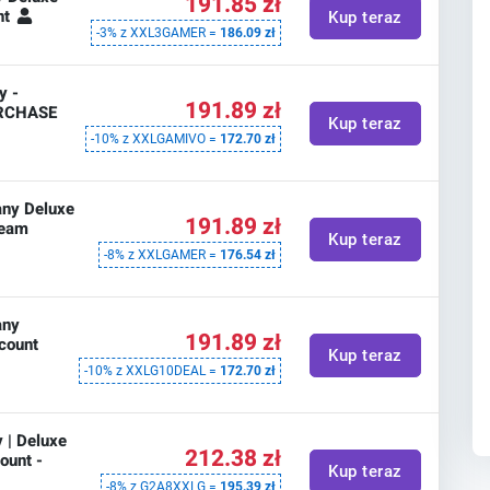
191.85 zł
nt
Kup teraz
-3% z XXL3GAMER =
186.09 zł
y -
191.89 zł
URCHASE
Kup teraz
-10% z XXLGAMIVO =
172.70 zł
ny Deluxe
191.89 zł
team
Kup teraz
-8% z XXLGAMER =
176.54 zł
any
191.89 zł
count
Kup teraz
-10% z XXLG10DEAL =
172.70 zł
 | Deluxe
212.38 zł
ount -
Kup teraz
-8% z G2A8XXLG =
195.39 zł