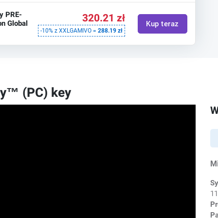
y PRE-
320.21 zł
n Global
Kup teraz
-10% z XXLGAMIVO =
288.19 zł
y™ (PC) key
W
M
Sy
1
Pr
P