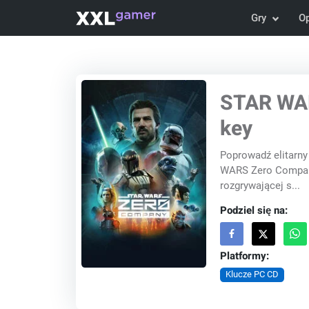
Gry
O
STAR WA
key
Poprowadź elitarny 
WARS Zero Company™
rozgrywającej s...
Podziel się na:
Platformy:
Klucze PC CD