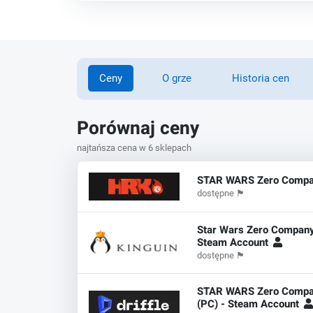
Ceny
O grze
Historia cen
Porównaj ceny
najtańsza cena w 6 sklepach
STAR WARS Zero Compa
dostępne
🏴
Star Wars Zero Compan
Steam Account
dostępne
🏴
STAR WARS Zero Compan
(PC) - Steam Account