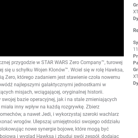
Gr
XT
Dy
R
Sy
1
Pr
tycznej przygodzie w STAR WARS Zero Company™, turowej
P
Gr
ej się u schyłku Wojen Klonów™. Wciel się w rolę Hawksa,
X
ą Zero, którego zadaniem jest stawienie czoła nowemu
Dy
Dowódź najlepszymi galaktycznymi jednostkami w
cych misjach, wciągającej, oryginalnej historii.
swojej bazie operacyjnej, jak i na stale zmieniających
a miała inny wpływ na każdą rozgrywkę. Zbierz
omechów, a nawet Jedi, i wykorzystaj szeroki wachlarz
okonać wrogów. Ulepszaj umiejętności swojego oddziału
dblokowując nowe synergie bojowe, które mogą być
 bojową i wygląd Hawksa i zbuduj swój zespół, dodając