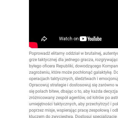
Poprowadź elitarny oddział w brutalnej, auten
grze taktycznej dla jednego gracza, rozgrywając
byłego oficera Republiki, dowodzącego Kompani
zagrożeniu, które może pochłonąć galaktykę. 
operacjach taktycznych, śledztwach i emocjonują
Opracowuj strategie i dostosowuj się zarówno w 
się polach bitew, dbając o to, aby każda decyzj
zróżnicowany zespół agentów, od łotrów po astr
umiejętności taktycznych, aby przechytrzyć i p
poprzez misje, wspierając pracę zespołową i o
kluczem do zwycięstwa. Dostosuj specjalizację