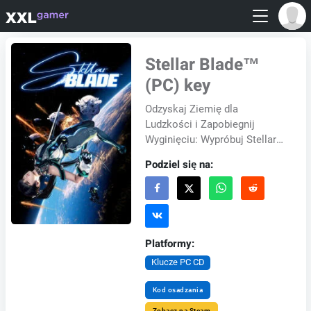
Stellar Blade™
(PC) key
Odzyskaj Ziemię dla
Ludzkości i Zapobiegnij
Wyginięciu: Wypróbuj Stellar
Blade™ na PC Przygotuj się na
Podziel się na:
chwaloną przez krytyków
przygodową grę akcji, S...
Platformy:
Klucze PC CD
Kod osadzania
Zobacz na Steam