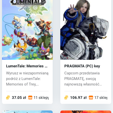
LumenTale: Memories of
PRAGMATA (PC) key
Trey (PC) key
Wyrusz w niezapomnianą
Capcom przedstawia
podróż z LumenTale:
PRAGMATĘ, swoją
Memories of Trey,
najnowszą własność
czarującą grą...
intelektualną, która...
37.05 zł
11 sklepy
106.97 zł
17 sklepy