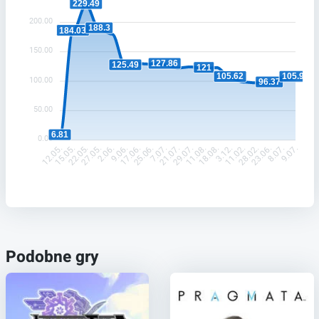
229.49
200.00
188.3
184.03
150.00
127.86
125.49
121
105.94
105.62
100.00
96.37
50.00
6.81
0.00
15.05.
22.05.
27.05.
2.06.
9.06.
17.06.
25.06.
7.07.
29.07.
11.08.
18.08.
3.12.
11.02.
28.02.
23.06.
8.07.
12.05.
21.07.
9.07.
Podobne gry