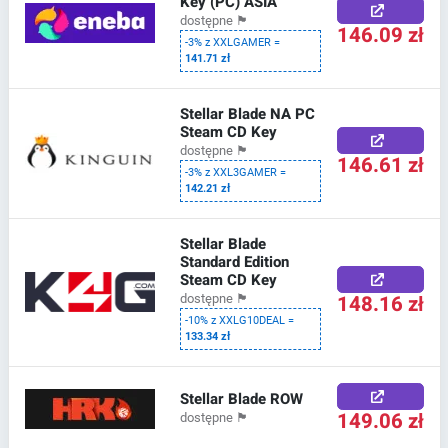
Key (PC) ASIA
dostępne
🏴
146.09 zł
-3% z XXLGAMER =
141.71 zł
Stellar Blade NA PC
Steam CD Key
dostępne
🏴
146.61 zł
-3% z XXL3GAMER =
142.21 zł
Stellar Blade
Standard Edition
Steam CD Key
148.16 zł
dostępne
🏴
-10% z XXLG10DEAL =
133.34 zł
Stellar Blade ROW
149.06 zł
dostępne
🏴