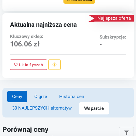
Najlepsza oferta
Aktualna najniższa cena
Kluczowy sklep:
Subskrypcje:
106.06 zł
-
Lista życzeń
Ceny
O grze
Historia cen
30 NAJLEPSZYCH alternatyw
Wsparcie
Porównaj ceny