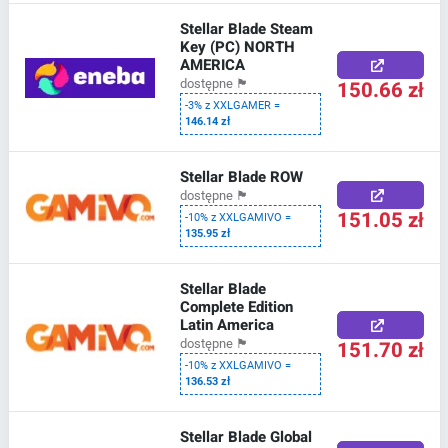
Stellar Blade Steam
Key (PC) NORTH
AMERICA
150.66 zł
dostępne
🏴
-3% z XXLGAMER =
146.14 zł
Stellar Blade ROW
dostępne
🏴
151.05 zł
-10% z XXLGAMIVO =
135.95 zł
Stellar Blade
Complete Edition
Latin America
151.70 zł
dostępne
🏴
-10% z XXLGAMIVO =
136.53 zł
Stellar Blade Global