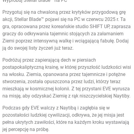
Wypróbuj Stellar Blade™ na PC
Przygotuj się na chwaloną przez krytyków przygodową grę
akcji, Stellar Blade™ pojawi się na PC w czerwcu 2025 r. Ta
gra, opracowana przez koreańskie studio SHIFT UP, zaprasza
graczy do odkrywania tajemnic stojących za załamaniem
Ziemi poprzez intensywną walkę i wciągającą fabułę. Dodaj
ją do swojej listy życzeń już teraz.
Podróżuj przez zapierającą dech w piersiach
postapokaliptyczną krainę, w której przyszłość ludzkości wisi
na włosku. Ziemia, opanowana przez tajemnicze i potężne
stworzenia, została opuszczona przez ludzi, którzy teraz
mieszkają w kosmicznej kolonii. Z tej przystani EVE wyrusza
na misję, aby odzyskać Ziemię z rąk niszczycielskiej Naytiby.
Podczas gdy EVE walczy z Naytibą i zagłębia się w
pozostałości ludzkiej cywilizacji, odkrywa, że jej misja jest
pełna ukrytych zawiłości, które na każdym kroku wystawiają
jej percepcję na próbę.