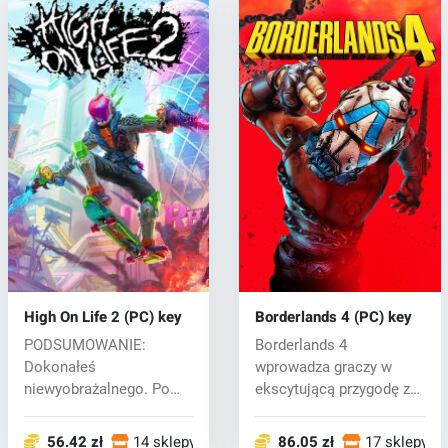
High On Life 2 (PC) key
Borderlands 4 (PC) key
PODSUMOWANIE:
Borderlands 4
Dokonałeś
wprowadza graczy w
niewyobrażalnego. Po
ekscytującą przygodę z
rozbiciu
zaciekłymi Vault Hu...
międzygalaktycznego k...
56.42 zł
14 sklepy
86.05 zł
17 sklepy