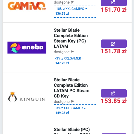
dostępne
🏴
151.70 zł
-10% z XXLGAMIVO =
136.53 zł
Stellar Blade
Complete Edition
Steam Key (PC)
LATAM
151.78 zł
dostępne
🏴
-3% z XXLGAMER =
147.23 zł
Stellar Blade
Complete Edition
LATAM PC Steam
CD Key
153.85 zł
dostępne
🏴
-3% z XXL3GAMER =
149.23 zł
Stellar Blade (PC)