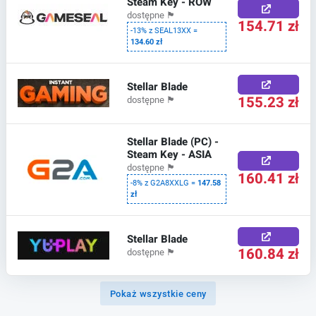
Steam Key - ROW
dostępne
🏴
154.71 zł
-13% z SEAL13XX =
134.60 zł
Stellar Blade
155.23 zł
dostępne
🏴
Stellar Blade (PC) -
Steam Key - ASIA
dostępne
🏴
160.41 zł
-8% z G2A8XXLG =
147.58
zł
Stellar Blade
160.84 zł
dostępne
🏴
Pokaż wszystkie ceny