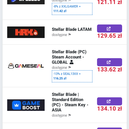
121.11 zł
dostępne
🏴
-8% z XXLGAMER =
111.42 zł
Stellar Blade LATAM
129.65 zł
dostępne
🏴
Stellar Blade (PC)
Steam Account -
GLOBAL
133.62 zł
dostępne
🏴
-13% z SEAL13XX =
116.25 zł
Stellar Blade |
Standard Edition
(PC) - Steam Key -
134.10 zł
ASIA
dostępne
🏴