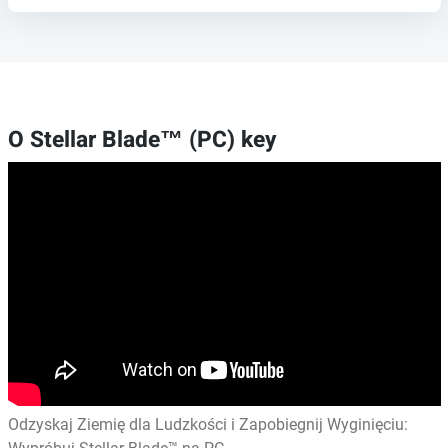
O Stellar Blade™ (PC) key
Odzyskaj Ziemię dla Ludzkości i Zapobiegnij Wyginięciu: