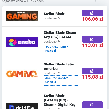
najtańsza cena w 16 sklepach
Stellar Blade
106.06 zł
dostępne
🏴
Stellar Blade Steam
Key (PC) LATAM
dostępne
🏴
113.01 zł
-3% z XXLGAMER =
109.62 zł
Stellar Blade Latin
America
dostępne
🏴
115.08 zł
-10% z XXLGAMIVO =
103.57 zł
Stellar Blade
(LATAM) (PC) -
Steam - Digital Key