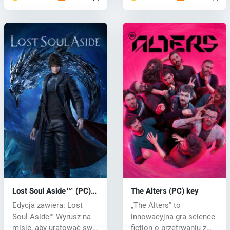
Lost Soul Aside™ (PC)
The Alters (PC) key
key
Edycja zawiera: Lost
„The Alters” to
Soul Aside™ Wyrusz na
innowacyjna gra science
misję, aby uratować swój
fiction o przetrwaniu z