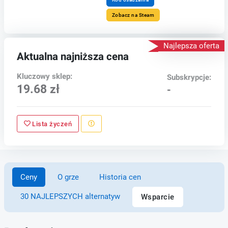
Zobacz na Steam
Najlepsza oferta
Aktualna najniższa cena
Kluczowy sklep:
Subskrypcje:
19.68 zł
-
Lista życzeń
Ceny
O grze
Historia cen
30 NAJLEPSZYCH alternatyw
Wsparcie