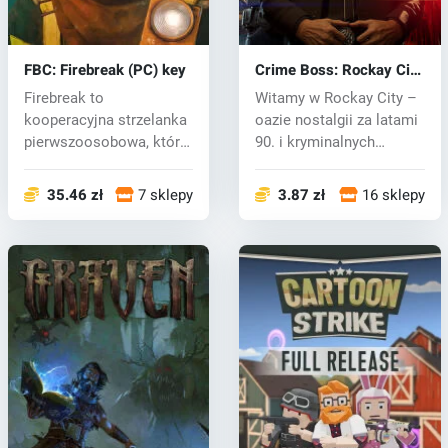
FBC: Firebreak (PC) key
Crime Boss: Rockay City
(PC) key
Firebreak to
Witamy w Rockay City –
kooperacyjna strzelanka
oazie nostalgii za latami
pierwszoosobowa, która
90. i kryminalnych
przenosi Cię w...
ambicji...
35.46 zł
7 sklepy
3.87 zł
16 sklepy