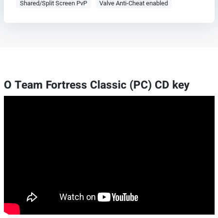
Shared/Split Screen PvP
Valve Anti-Cheat enabled
O Team Fortress Classic (PC) CD key