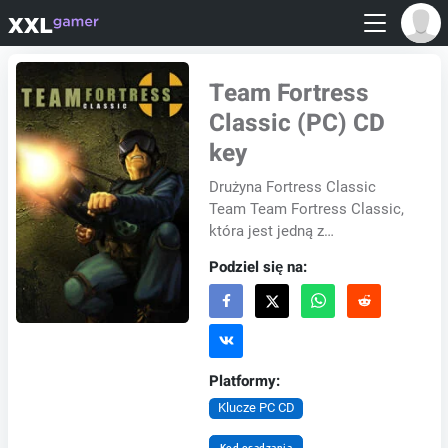
Team Fortress
Classic (PC) CD
key
Drużyna Fortress Classic
Team Team Fortress Classic,
która jest jedną z
najpopularniejszych grach z
Podziel się na:
grami online, ma dziewięć
klas postaci: od sanitar...
Platformy:
Klucze PC CD
Kod osadzania