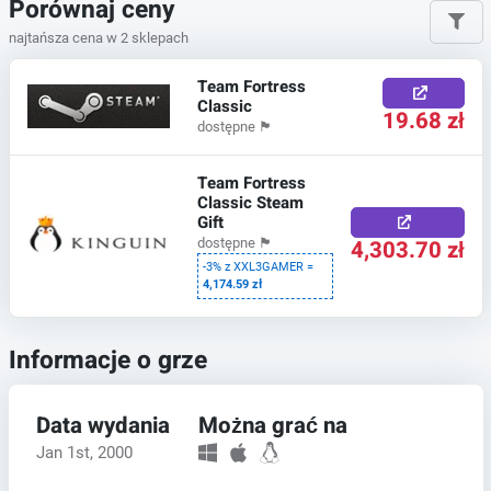
Porównaj ceny
najtańsza cena w 2 sklepach
Team Fortress
Classic
19.68 zł
dostępne
🏴
Team Fortress
Classic Steam
Gift
4,303.70 zł
dostępne
🏴
-3% z XXL3GAMER =
4,174.59 zł
Informacje o grze
Data wydania
Można grać na
Jan 1st, 2000