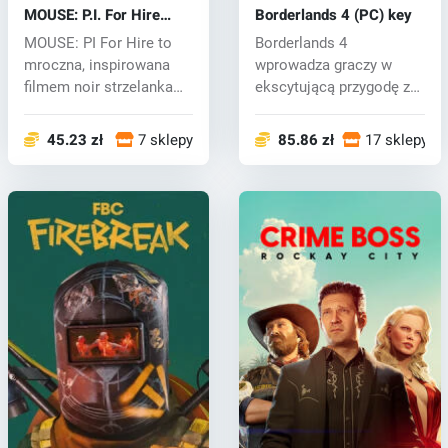
MOUSE: P.I. For Hire
Borderlands 4 (PC) key
(PC) key
MOUSE: PI For Hire to
Borderlands 4
mroczna, inspirowana
wprowadza graczy w
filmem noir strzelanka
ekscytującą przygodę z
pierwszoo...
zaciekłymi Vault Hu...
45.23 zł
7 sklepy
85.86 zł
17 sklepy