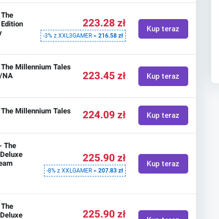
: The
223.28 zł
Edition
Kup teraz
y
-3% z XXL3GAMER =
216.58 zł
: The Millennium Tales
223.45 zł
U/NA
Kup teraz
: The Millennium Tales
224.09 zł
Kup teraz
- The
 Deluxe
225.90 zł
team
Kup teraz
-8% z XXLGAMER =
207.83 zł
: The
225.90 zł
 Deluxe