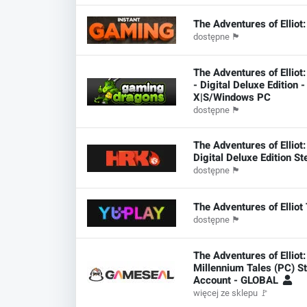
The Adventures of Elliot
dostępne
🏴
The Adventures of Elliot
- Digital Deluxe Edition 
X|S/Windows PC
dostępne
🏴
The Adventures of Elliot
Digital Deluxe Edition 
dostępne
🏴
The Adventures of Elliot
dostępne
🏴
The Adventures of Elliot
Millennium Tales (PC) 
Account - GLOBAL
więcej ze sklepu
🚩