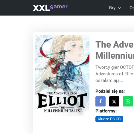
Gry
O
The Adven
Millenniu
Twórcy gier OCTOP
Adventures of Ellio
oszałamiają...
Podziel się na:
Platformy:
Klucze PC CD