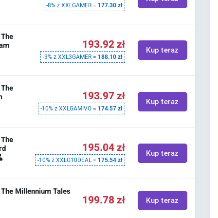
-8% z XXLGAMER =
177.30 zł
: The
193.92 zł
eam
Kup teraz
-3% z XXL3GAMER =
188.10 zł
: The
193.97 zł
m
Kup teraz
-10% z XXLGAMIVO =
174.57 zł
: The
195.04 zł
rd
Kup teraz
-10% z XXLG10DEAL =
175.54 zł
: The Millennium Tales
199.78 zł
Kup teraz