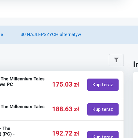
je
30 NAJLEPSZYCH alternatyw
I
: The Millennium Tales
175.03 zł
ows PC
Kup teraz
: The Millennium Tales
188.63 zł
Kup teraz
- The
192.72 zł
) (PC) -
Kup teraz