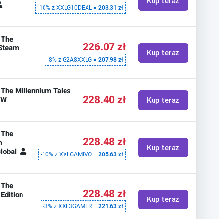
Kup teraz
-10% z XXLG10DEAL =
203.31 zł
: The
226.07 zł
 Steam
Kup teraz
-8% z G2A8XXLG =
207.98 zł
: The Millennium Tales
228.40 zł
ROW
Kup teraz
: The
228.48 zł
m
Kup teraz
Global
-10% z XXLGAMIVO =
205.63 zł
: The
228.48 zł
Edition
Kup teraz
-3% z XXL3GAMER =
221.63 zł