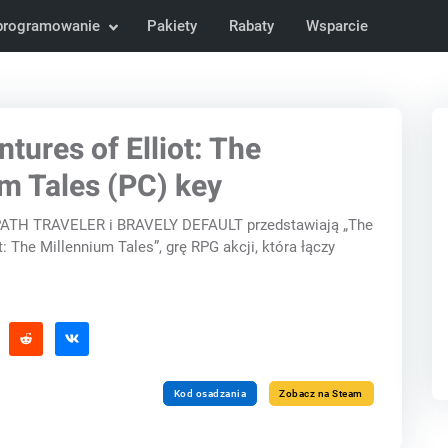
programowanie
Pakiety
Rabaty
Wsparcie
tures of Elliot: The
m Tales (PC) key
ATH TRAVELER i BRAVELY DEFAULT przedstawiają „The
t: The Millennium Tales”, grę RPG akcji, która łączy
Kod osadzania
Zobacz na Steam