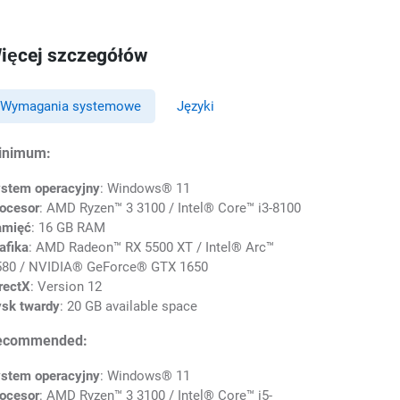
ięcej szczegółów
Wymagania systemowe
Języki
inimum:
stem operacyjny
: Windows® 11
ocesor
: AMD Ryzen™ 3 3100 / Intel® Core™ i3-8100
amięć
: 16 GB RAM
afika
: AMD Radeon™ RX 5500 XT / Intel® Arc™
80 / NVIDIA® GeForce® GTX 1650
rectX
: Version 12
sk twardy
: 20 GB available space
ecommended:
stem operacyjny
: Windows® 11
ocesor
: AMD Ryzen™ 3 3100 / Intel® Core™ i5-