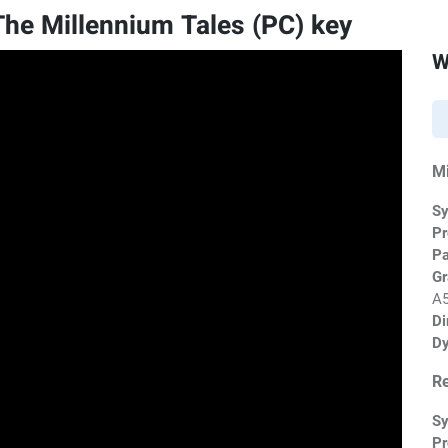
 The Millennium Tales (PC) key
W
M
Sy
Pr
P
Gr
A5
Di
Dy
R
Sy
Pr