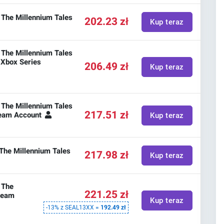
: The Millennium Tales
202.23 zł
Kup teraz
: The Millennium Tales
- Xbox Series
206.49 zł
Kup teraz
: The Millennium Tales
217.51 zł
Steam Account
Kup teraz
 The Millennium Tales
217.98 zł
Kup teraz
: The
221.25 zł
Steam
Kup teraz
-13% z SEAL13XX =
192.49 zł