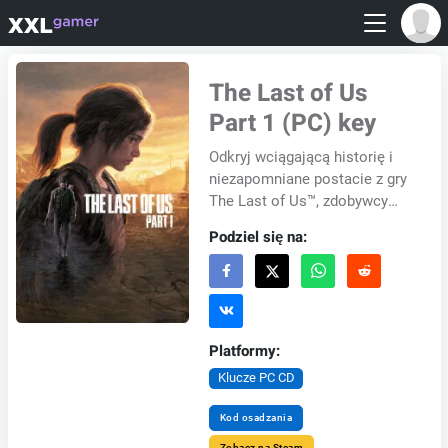
The Last of Us
Part 1 (PC) key
Odkryj wciągającą historię i
niezapomniane postacie z gry
The Last of Us™, zdobywcy
ponad 200 nagród Gry Roku.
Podziel się na:
Akcja osadzona w
postapokaliptycznym św...
Platformy:
Klucze PC CD
Kod osadzania
Zobacz na Steam