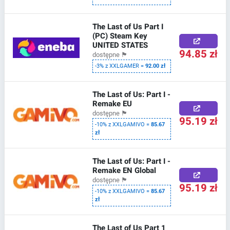
The Last of Us Part I
(PC) Steam Key
UNITED STATES
94.85 zł
dostępne
🏴
-3% z XXLGAMER =
92.00 zł
The Last of Us: Part I -
Remake EU
dostępne
🏴
95.19 zł
-10% z XXLGAMIVO =
85.67
zł
The Last of Us: Part I -
Remake EN Global
dostępne
🏴
95.19 zł
-10% z XXLGAMIVO =
85.67
zł
The Last of Us Part 1