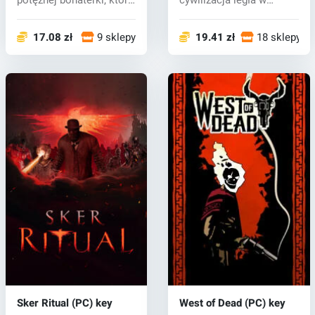
potężnej bohaterki, która
cywilizacja legła w
przeżył...
gruzach, a zeeki króluj...
17.08 zł
9 sklepy
19.41 zł
18 sklepy
Sker Ritual (PC) key
West of Dead (PC) key