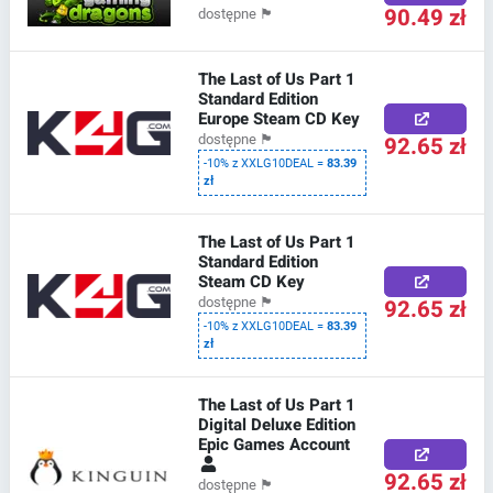
90.49 zł
dostępne
🏴
The Last of Us Part 1
Standard Edition
Europe Steam CD Key
92.65 zł
dostępne
🏴
-10% z XXLG10DEAL =
83.39
zł
The Last of Us Part 1
Standard Edition
Steam CD Key
92.65 zł
dostępne
🏴
-10% z XXLG10DEAL =
83.39
zł
The Last of Us Part 1
Digital Deluxe Edition
Epic Games Account
92.65 zł
dostępne
🏴