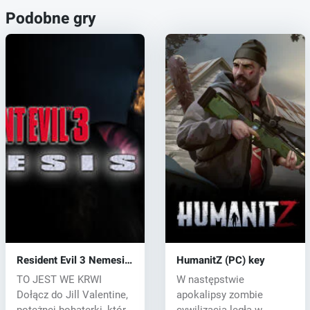
Podobne gry
Resident Evil 3 Nemesis
HumanitZ (PC) key
(1999) (PC) key
TO JEST WE KRWI
W następstwie
Dołącz do Jill Valentine,
apokalipsy zombie