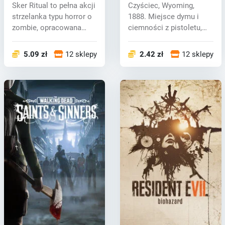
Sker Ritual to pełna akcji
Czyściec, Wyoming,
strzelanka typu horror o
1888. Miejsce dymu i
zombie, opracowana
ciemności z pistoletu,
prze...
grzechu, klą...
5.09 zł
12 sklepy
2.42 zł
12 sklepy