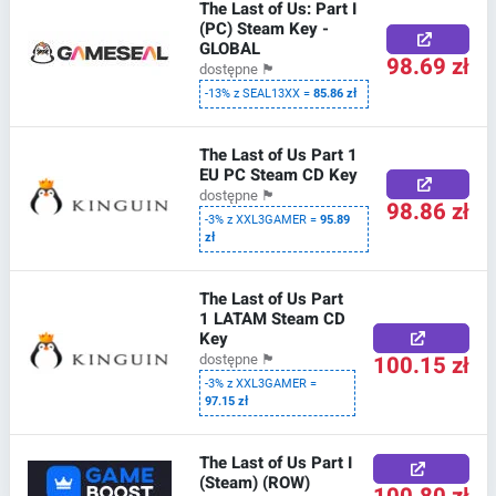
The Last of Us: Part I
(PC) Steam Key -
GLOBAL
98.69 zł
dostępne
🏴
-13% z SEAL13XX =
85.86 zł
The Last of Us Part 1
EU PC Steam CD Key
dostępne
🏴
98.86 zł
-3% z XXL3GAMER =
95.89
zł
The Last of Us Part
1 LATAM Steam CD
Key
100.15 zł
dostępne
🏴
-3% z XXL3GAMER =
97.15 zł
The Last of Us Part I
(Steam) (ROW)