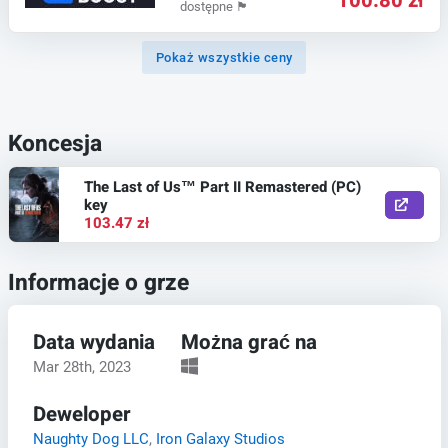
100.80 zł
dostępne
🏴
Pokaż wszystkie ceny
Koncesja
The Last of Us™ Part II Remastered (PC)
key
103.47 zł
Informacje o grze
Data wydania
Można grać na
Mar 28th, 2023
Deweloper
Naughty Dog LLC
,
Iron Galaxy Studios