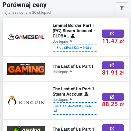
Porównaj ceny
najtańsza cena w 20 sklepach
Liminal Border Part I
(PC) Steam Account -
GLOBAL
11.47 zł
dostępne
🏴
-13% z SEAL13XX =
9.98 zł
The Last of Us Part I
81.91 zł
dostępne
🏴
The Last of Us Part 1
Steam Account
dostępne
🏴
88.25 zł
-3% z XXL3GAMER =
85.60
zł
The Last of Us Part 1