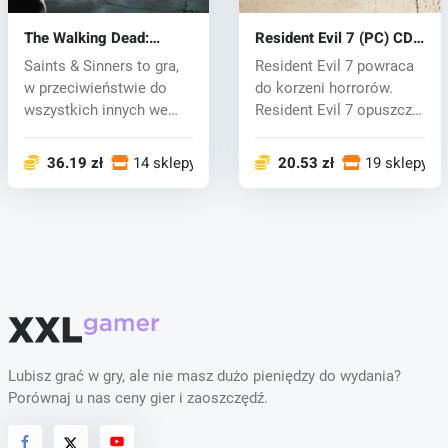
The Walking Dead:
Resident Evil 7 (PC) CD
Saints & Sinners (PC)
key
Saints & Sinners to gra,
Resident Evil 7 powraca
key
w przeciwieństwie do
do korzeni horrorów.
wszystkich innych we
Resident Evil 7 opuszcza
wsze...
udzia...
36.19 zł
14 sklepy
20.53 zł
19 sklepy
Lubisz grać w gry, ale nie masz dużo pieniędzy do wydania?
Porównaj u nas ceny gier i zaoszczędź.