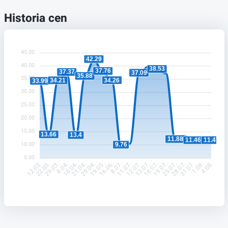
Historia cen
45.00
42.29
40.00
38.53
37.76
37.37
37.09
35.88
35.00
34.26
34.21
33.99
30.00
25.00
20.00
15.00
13.66
13.4
11.88
11.47
11.46
10.00
9.76
5.00
22.03.
29.03.
8.04.
16.04.
21.04.
29.04.
19.05.
16.06.
8.07.
11.07.
12.07.
13.07.
16.07.
19.07.
25.07.
28.07.
31.07.
1.08.
12.03.
4.08.