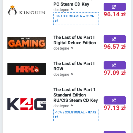
PC Steam CD Key
dostępne
🏴
96.14 zł
-3% z XXL3GAMER =
93.26
zł
The Last of Us Part I
Digital Deluxe Edition
96.57 zł
dostępne
🏴
The Last of Us Part I
ROW
97.09 zł
dostępne
🏴
The Last of Us Part 1
Standard Edition
RU/CIS Steam CD Key
97.13 zł
dostępne
🏴
-10% z XXLG10DEAL =
87.42
zł