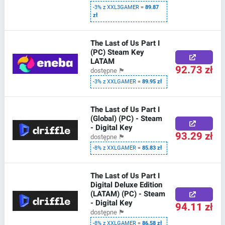
-3% z XXL3GAMER =
89.87
zł
The Last of Us Part I
(PC) Steam Key
LATAM
92.73 zł
dostępne
🏴
-3% z XXLGAMER =
89.95 zł
The Last of Us Part I
(Global) (PC) - Steam
- Digital Key
93.29 zł
dostępne
🏴
-8% z XXLGAMER =
85.83 zł
The Last of Us Part I
Digital Deluxe Edition
(LATAM) (PC) - Steam
- Digital Key
94.11 zł
dostępne
🏴
-8% z XXLGAMER =
86.58 zł