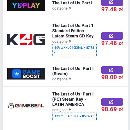
The Last of Us Part I
97.48 zł
dostępne
🏴
The Last of Us Part 1
Standard Edition
Latam Steam CD Key
97.48 zł
dostępne
🏴
-10% z XXLG10DEAL =
87.73
zł
The Last of Us: Part I
(Steam)
98.00 zł
dostępne
🏴
The Last of Us: Part I
(PC) Steam Key -
LATIN AMERICA
98.69 zł
dostępne
🏴
-13% z SEAL13XX =
85.86 zł