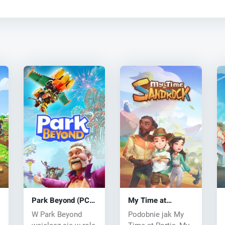
Park Beyond (PC)
My Time at
key
Sandrock (PC) CD
W Park Beyond
Podobnie jak My
key