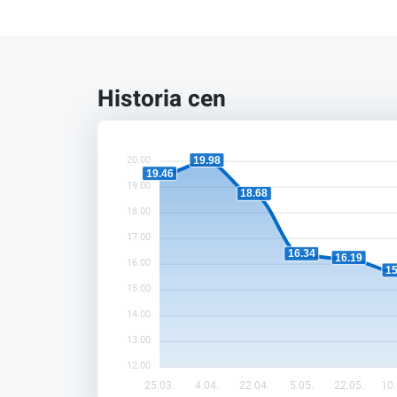
Historia cen
19.98
20.00
19.46
19.00
18.68
18.00
17.00
16.34
16.19
16.00
15
15.00
14.00
13.00
12.00
25.03.
4.04.
22.04.
5.05.
22.05.
10.