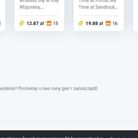
wcielasz się w rolę
Time at Portia, My
Wizjonera,
Time at Sandrock
ostatecznego
rozgrywa się w
połączenia
zdrowym...
klepy
12.87 zł
15 sklepy
19.88 zł
16 sklepy
twórcy...
 wydania? Porównaj u nas ceny gier i zaoszczędź.
rawa zastrzeżone.
zł
Polish złoty
Po