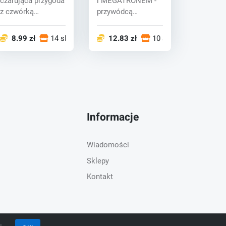
czarująca przygoda
i MEGATRONEM -
z czwórką
przywódcą
nieustraszonych
Decepticonów
rybich przyjaciół...
bliskich podboju
8.99 zł
14 sklepy
12.83 zł
10 sklepy
A...
Informacje
Wiadomości
Sklepy
Kontakt
lski
Warunki korzystania
Polityka prywatności