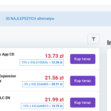
30 NAJLEPSZYCH alternatyw
I
A App CD
13.73 zł
Kup teraz
-10% z XXLG10DEAL =
12.36 zł
Expansion
21.56 zł
y
Kup teraz
-3% z XXL3GAMER =
20.91 zł
DLC EN
21.99 zł
Kup teraz
-10% z XXLGAMIVO =
19.79 zł