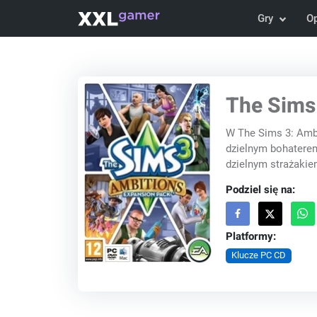
Gry
O
The Sims 
W The Sims 3: Amb
dzielnym bohaterem
dzielnym strażakiem
Podziel się na:
Platformy:
Klucze PC CD