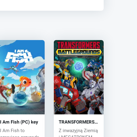
I Am Fish (PC) key
TRANSFORMERS:
BATTLEGROUNDS
I Am Fish to
Z inwazyjną Ziemią
(PC) key