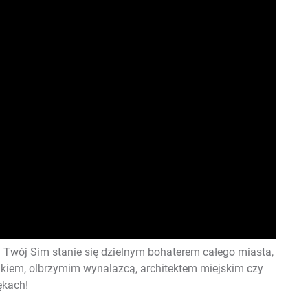
Twój Sim stanie się dzielnym bohaterem całego miasta,
akiem, olbrzymim wynalazcą, architektem miejskim czy
ękach!