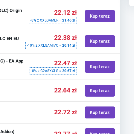
DLC) Origin
22.12 zł
Kup teraz
-3% z XXLGAMER =
21.46 zł
22.38 zł
DLC EN EU
Kup teraz
-10% z XXLGAMIVO =
20.14 zł
C) - EA App
22.47 zł
Kup teraz
-8% z G2A8XXLG =
20.67 zł
22.64 zł
Kup teraz
22.72 zł
Kup teraz
(Addon)