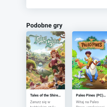
Podobne gry
Tales of the Shire:
Paleo Pines (PC)
A The Lord of The
key
Zanurz się w
Witaj na Paleo
Rings™ Game