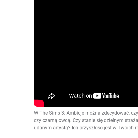
W The Sims 3: Ambicje można zdecydować, czy 
czy czarną owcą. Czy stanie się dzielnym straż
udanym artystą? Ich przyszłość jest w Twoich r