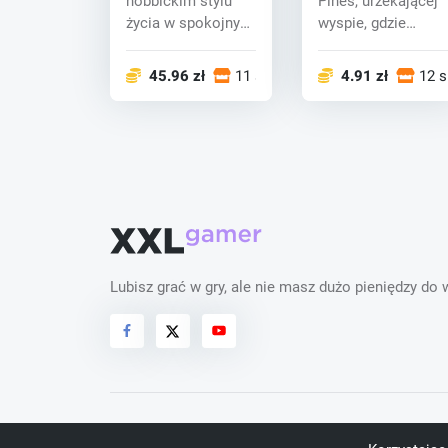
hobbickim stylu
Pines, urzekającej
(PC) key
życia w spokojnym
wyspie, gdzie
Shire, dzięki
przyjazne
uprzejmości Wē...
dinozaury, ekscen...
45.96 zł
11 sklepy
4.91 zł
12 s
Lubisz grać w gry, ale nie masz dużo pieniędzy do
Prawa autorskie
© 2026 XXLGamer.pl
. Wszelkie p