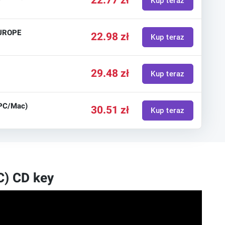
22.77 zł
Kup teraz
EUROPE
22.98 zł
Kup teraz
29.48 zł
Kup teraz
(PC/Mac)
30.51 zł
Kup teraz
C) CD key