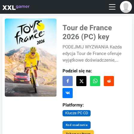
Tour de France
2026 (PC) key
PODEJMIJ WYZWANIA Każda
edycja Tour de France oferuje
wyjątkowe doświadczenie,
ponieważ żaden z dwóch
Podziel się na:
wyścigów nie przebiega tak
samo. Czy to upał, cz...
Platformy:
Klucze PC CD
Kod osadzania
Zobacz na Steam