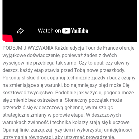
PODEJMIJ WYZWANIA Każda edycja Tour de France oferuje
wyjątkowe doświadczenie, ponieważ żaden z dwóch
wyścigów nie przebiega tak samo. Czy to upał, czy ulewny
deszcz, każdy etap stawia przed Tobą nowe przeszkody.
Pokonuj śliskie drogi, opanuj techniczne zjazdy i bądź czujny
na zmieniające się warunki, bo najmniejszy błąd może Cię
kosztować zwycięstwo. Podobnie jak w życiu, pogoda może
się zmienić bez ostrzeżenia. Słoneczny początek może
przerodzić się w deszczową gehennę, wymuszając
strategiczne zmiany w połowie etapu. W deszczowych
warunkach zwinność i technika kolarzy stają się kluczowe.
Opanuj linie, zarządzaj ryzykiem i wykorzystuj umiejętności
utrzymania równowagi, aby utrzymać prowadzenie.