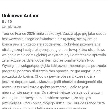
Unknown Author
8 / 10
Completexbox
Tour de France 2026 mnie zaskoczył. Zaczynając grę jako osoba
bez wcześniejszego doświadczenia z tą serią, nie byłem do
końca pewien, czego się spodziewać. Odkryłem przemyślaną,
strategiczną i satysfakcjonującą grę sportową, która stopniowo
wciągała mnie coraz głębiej w system gry i ostatecznie sprawiła,
że znacznie bardziej doceniłem profesjonalne kolarstwo.
Wyścigi są wciągające, głębia taktyczna imponująca, a poczucie
progresji podczas dłuższych tras sprawia, że gra angażuje od
początku do końca. Choć są pewne obszary, które można
jeszcze dopracować, zwłaszcza jeśli chodzi o dostępność dla
nowicjuszy i niektóre aspekty prezentacji, całość jest
niewątpliwie przyjemna. Co najważniejsze, osiąga coś, z czym
wiele gier sportowych ma problem: sprawia, że się tym
przejmujesz. Pod koniec mojego udziału w Tour de France 2026
nie skupiałem się już tylko na wygrywaniu wyścigów.