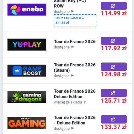
Steam Key (PC)
ROW
114.99 zł
dostępne
🏴
-3% z XXLGAMER =
111.54 zł
Tour de France 2026
117.92 zł
dostępne
🏴
Tour de France 2026
(Steam)
124.98 zł
dostępne
🏴
Tour de France 2026
Deluxe Edition
125.71 zł
więcej ze sklepu
🚩
Tour de France 2026
- Deluxe Edition
133.37 zł
dostępne
🏴