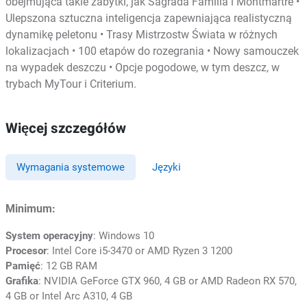
obejmująca takie zabytki, jak Sagrada Família i Montmartre •
Ulepszona sztuczna inteligencja zapewniająca realistyczną
dynamikę peletonu • Trasy Mistrzostw Świata w różnych
lokalizacjach • 100 etapów do rozegrania • Nowy samouczek
na wypadek deszczu • Opcje pogodowe, w tym deszcz, w
trybach MyTour i Criterium.
Więcej szczegółów
Wymagania systemowe
Języki
Minimum:
System operacyjny
: Windows 10
Procesor
: Intel Core i5-3470 or AMD Ryzen 3 1200
Pamięć
: 12 GB RAM
Grafika
: NVIDIA GeForce GTX 960, 4 GB or AMD Radeon RX 570,
4 GB or Intel Arc A310, 4 GB