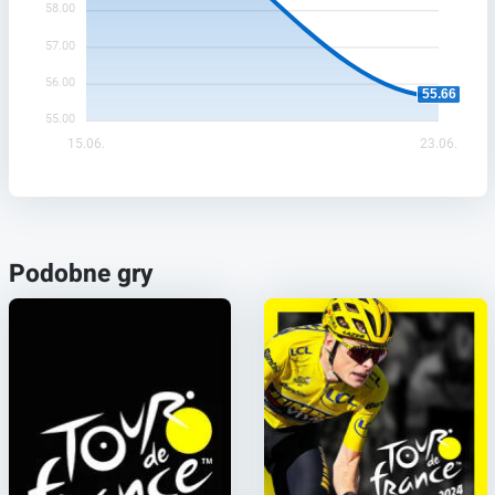
58.00
57.00
56.00
55.66
55.00
15.06.
23.06.
Podobne gry