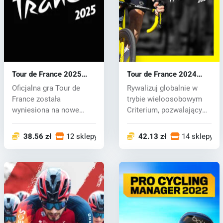
Tour de France 2025
Tour de France 2024
(PC) key
(PC) key
Oficjalna gra Tour de
Rywalizuj globalnie w
France została
trybie wieloosobowym
wyniesiona na nowe
Criterium, pozwalającym
wyżyny dzięki mocy...
maksymal...
38.56 zł
12 sklepy
42.13 zł
14 sklepy