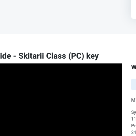
e - Skitarii Class (PC) key
W
M
Sy
11
Pr
24