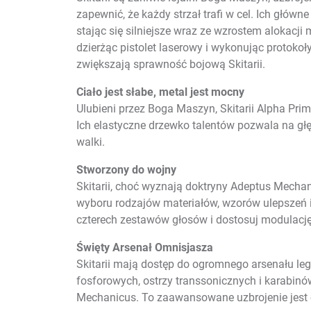
zapewnić, że każdy strzał trafi w cel. Ich głów
stając się silniejsze wraz ze wzrostem alokacj
dzierżąc pistolet laserowy i wykonując protok
zwiększają sprawność bojową Skitarii.
Ciało jest słabe, metal jest mocny
Ulubieni przez Boga Maszyn, Skitarii Alpha Pri
Ich elastyczne drzewko talentów pozwala na głę
walki.
Stworzony do wojny
Skitarii, choć wyznają doktryny Adeptus Mecha
wyboru rodzajów materiałów, wzorów ulepszeń i
czterech zestawów głosów i dostosuj modulację
Święty Arsenał Omnisjasza
Skitarii mają dostęp do ogromnego arsenału leg
fosforowych, ostrzy transsonicznych i karabin
Mechanicus. To zaawansowane uzbrojenie jest c