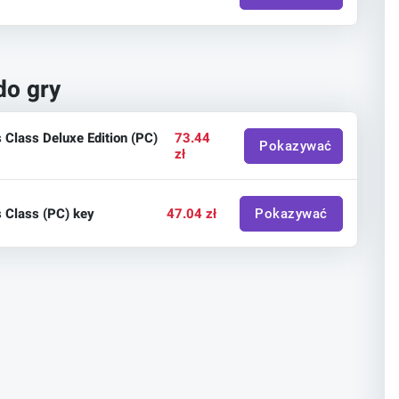
do gry
 Class Deluxe Edition (PC)
73.44
Pokazywać
zł
 Class (PC) key
47.04 zł
Pokazywać