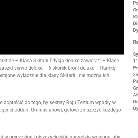
P
Gr
RX
Di
Dy
R
Sy
tide – Klasa Skitarii Edycja deluxe zawiera*: – Klasę
11
Pr
 czaszki serwo deluxe – 6 skórek broni deluxe – Ramkę
36
tępne wyłącznie dla klasy Skitarii i nie można ich
P
Gr
AM
Di
e dopuścić do tego, by sekrety Roju Tertium wpadły w
Dy
ni agenci oddani Omnissiahowi, gotowi zniszczyć każdego
eni w precyzyjne i niszczycielskie narzędzia wojenne, aby