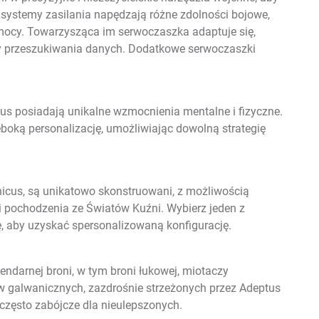
ne systemy zasilania napędzają różne zdolności bojowe,
i mocy. Towarzysząca im serwoczaszka adaptuje się,
oły przeszukiwania danych. Dodatkowe serwoczaszki
mus posiadają unikalne wzmocnienia mentalne i fizyczne.
boką personalizację, umożliwiając dowolną strategię
nicus, są unikatowo skonstruowani, z możliwością
 pochodzenia ze Światów Kuźni. Wybierz jeden z
, aby uzyskać spersonalizowaną konfigurację.
endarnej broni, w tym broni łukowej, miotaczy
ów galwanicznych, zazdrośnie strzeżonych przez Adeptus
zęsto zabójcze dla nieulepszonych.