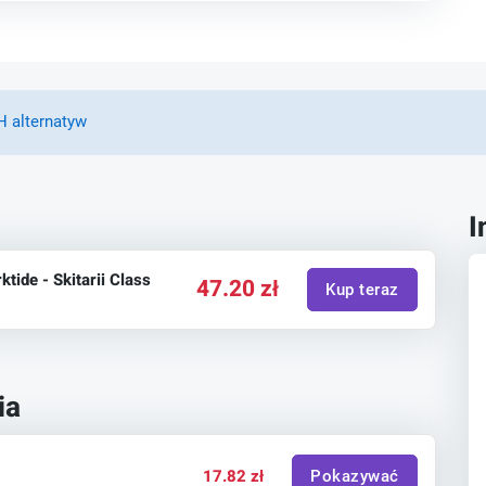
 alternatyw
I
ide - Skitarii Class
47.20 zł
Kup teraz
ia
17.82 zł
Pokazywać