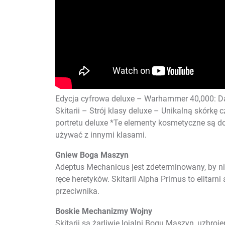
Edycja cyfrowa deluxe – Warhammer 40,000: Dark
Skitarii – Strój klasy deluxe – Unikalną skórkę
portretu deluxe *Te elementy kosmetyczne są dos
używać z innymi klasami.
Gniew Boga Maszyn
Adeptus Mechanicus jest zdeterminowany, by ni
ręce heretyków. Skitarii Alpha Primus to elitar
przeciwnika.
Boskie Mechanizmy Wojny
Skitarii są żarliwie lojalni Bogu Maszyn, uzbroj