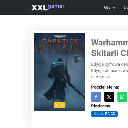
Gry
O
Warhamme
Skitarii 
Edycja cyfrowa del
Edycja deluxe zawie
skórkę cz...
Podziel się na:
DLC
Platformy:
Klucze PC CD