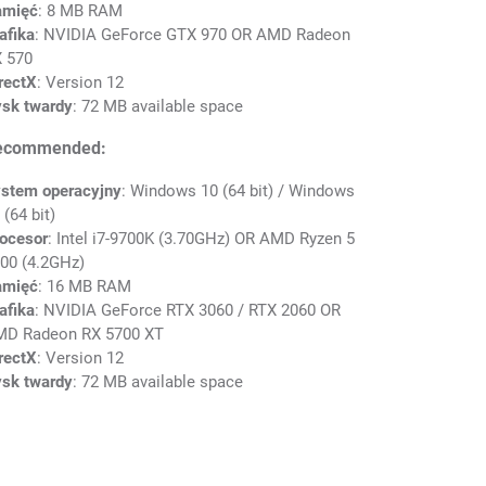
amięć
: 8 MB RAM
afika
: NVIDIA GeForce GTX 970 OR AMD Radeon
 570
rectX
: Version 12
sk twardy
: 72 MB available space
ecommended:
stem operacyjny
: Windows 10 (64 bit) / Windows
 (64 bit)
ocesor
: Intel i7-9700K (3.70GHz) OR AMD Ryzen 5
00 (4.2GHz)
amięć
: 16 MB RAM
afika
: NVIDIA GeForce RTX 3060 / RTX 2060 OR
D Radeon RX 5700 XT
rectX
: Version 12
sk twardy
: 72 MB available space