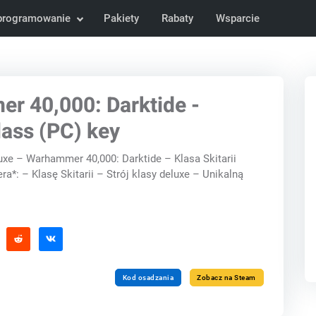
programowanie
Pakiety
Rabaty
Wsparcie
r 40,000: Darktide -
Class (PC) key
uxe – Warhammer 40,000: Darktide – Klasa Skitarii
ra*: – Klasę Skitarii – Strój klasy deluxe – Unikalną
Kod osadzania
Zobacz na Steam