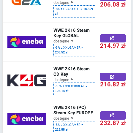
206.08 zł
dostępne
🏴
-8% z G2A8XXLG =
189.59
zł
WWE 2K16 Steam
Key GLOBAL
dostępne
🏴
214.97 zł
-3% z XXLGAMER =
208.52 zł
WWE 2K16 Steam
CD Key
dostępne
🏴
216.82 zł
-10% z XXLG10DEAL =
195.14 zł
WWE 2K16 (PC)
Steam Key EUROPE
dostępne
🏴
232.87 zł
-3% z XXLGAMER =
225.88 zł