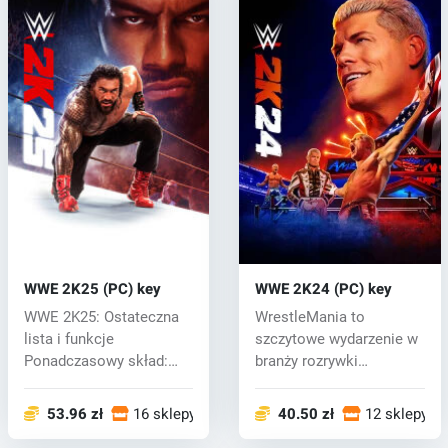
WWE 2K25 (PC) key
WWE 2K24 (PC) key
WWE 2K25: Ostateczna
WrestleMania to
lista i funkcje
szczytowe wydarzenie w
Ponadczasowy skład:
branży rozrywki
Wkrocz do WWE 2K25...
sportowej, podczas k...
53.96 zł
16 sklepy
40.50 zł
12 sklepy