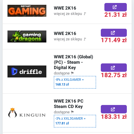
WWE 2K16
21.31 zł
więcej ze sklepu
🚩
WWE 2K16
171.49 zł
więcej ze sklepu
🚩
WWE 2K16 (Global)
(PC) - Steam -
Digital Key
182.75 zł
dostępne
🏴
-8% z XXLGAMER =
168.13 zł
WWE 2K16 PC
Steam CD Key
dostępne
🏴
183.31 zł
-3% z XXL3GAMER =
177.81 zł