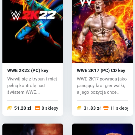
WWE 2K22 (PC) key
WWE 2K17 (PC) CD key
Wyrwij się z trybun i miej
WWE 2K17 powraca jako
pełną kontrolę nad
panujący król gier walki,
światem WWE.
a jego pozycja chce
Uderzenie tak mo...
utrzyma...
51.20 zł
8 sklepy
31.83 zł
11 sklepy