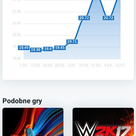
21.00
20.72
20.72
20.50
20.00
19.71
19.50
19.45
19.45
19.4
19.36
19.00
1.02.
10.02.
20.02.
28.02.
5.03.
10.03.
31.03.
6.04.
12.07.
Podobne gry