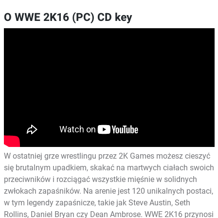
O WWE 2K16 (PC) CD key
W ostatniej grze wrestlingu przez 2K Games możesz cieszyć
się brutalnym upadkiem, skakać na martwych ciałach swoich
przeciwników i rozciągać wszystkie mięśnie w solidnych
zwłokach zapaśników. Na arenie jest 120 unikalnych postaci,
w tym legendy zapaśnicze, takie jak Steve Austin, Seth
Rollins, Daniel Bryan czy Dean Ambrose. WWE 2K16 przynosi