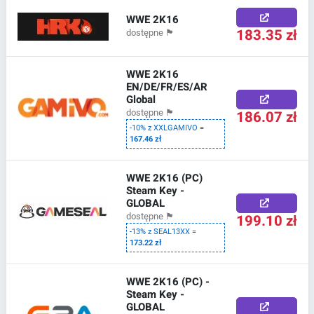
WWE 2K16
183.35 zł
dostępne
🏴
WWE 2K16
EN/DE/FR/ES/AR
Global
186.07 zł
dostępne
🏴
-10% z XXLGAMIVO =
167.46 zł
WWE 2K16 (PC)
Steam Key -
GLOBAL
199.10 zł
dostępne
🏴
-13% z SEAL13XX =
173.22 zł
WWE 2K16 (PC) -
Steam Key -
GLOBAL