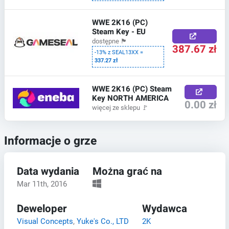
WWE 2K16 (PC)
Steam Key - EU
dostępne
🏴
387.67 zł
-13% z SEAL13XX =
337.27 zł
WWE 2K16 (PC) Steam
Key NORTH AMERICA
0.00 zł
więcej ze sklepu
🚩
Informacje o grze
Data wydania
Można grać na
Mar 11th, 2016
Deweloper
Wydawca
Visual Concepts
,
Yuke's Co., LTD
2K