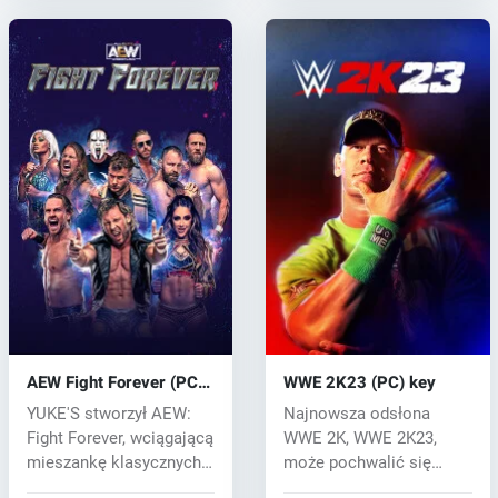
AEW Fight Forever (PC)
WWE 2K23 (PC) key
key
YUKE'S stworzył AEW:
Najnowsza odsłona
Fight Forever, wciągającą
WWE 2K, WWE 2K23,
mieszankę klasycznych
może pochwalić się
arkado...
jeszcze większą wyda...