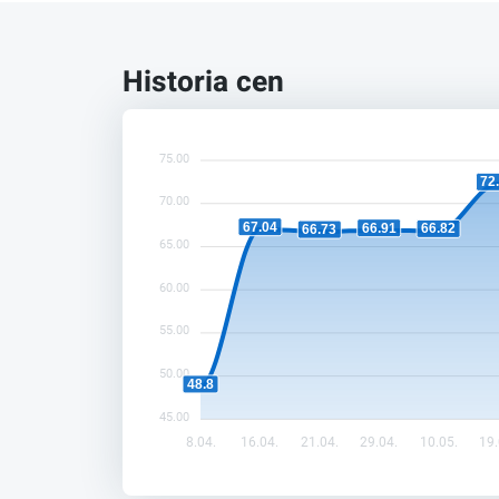
Historia cen
75.00
72
70.00
67.04
66.91
66.82
66.73
65.00
60.00
55.00
50.00
48.8
45.00
8.04.
16.04.
21.04.
29.04.
10.05.
19.