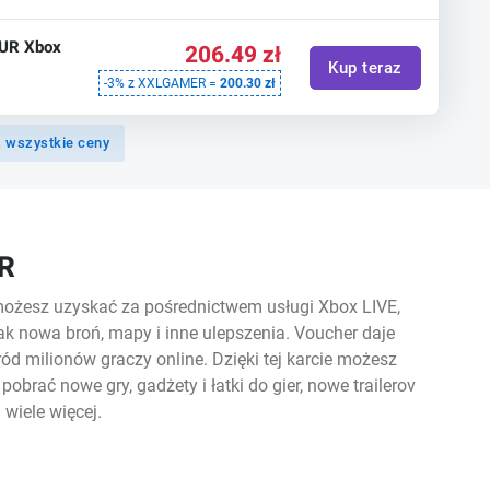
EUR Xbox
206.49 zł
Kup teraz
-3% z XXLGAMER =
200.30 zł
 wszystkie ceny
UR
 możesz uzyskać za pośrednictwem usługi Xbox LIVE,
jak nowa broń, mapy i inne ulepszenia. Voucher daje
ród milionów graczy online. Dzięki tej karcie możesz
brać nowe gry, gadżety i łatki do gier, nowe trailerov
 wiele więcej.