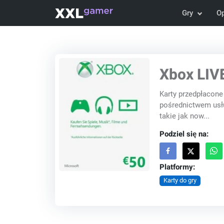
Gry
O
Xbox LIVE
Karty przedpłacone
pośrednictwem usłu
takie jak now...
Podziel się na:
Platformy:
Karty do gry