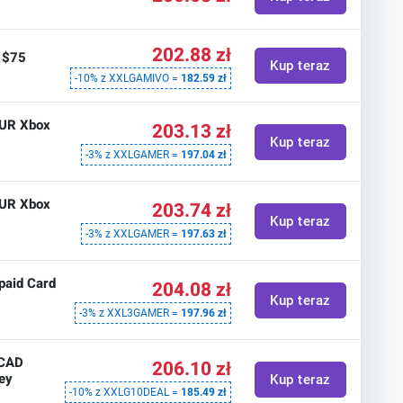
202.88 zł
D $75
Kup teraz
-10% z XXLGAMIVO =
182.59 zł
EUR Xbox
203.13 zł
Kup teraz
-3% z XXLGAMER =
197.04 zł
EUR Xbox
203.74 zł
Kup teraz
-3% z XXLGAMER =
197.63 zł
paid Card
204.08 zł
Kup teraz
-3% z XXL3GAMER =
197.96 zł
 CAD
206.10 zł
ey
Kup teraz
-10% z XXLG10DEAL =
185.49 zł