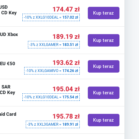
 USD
174.47 zł
e CD Key
Kup teraz
-10% z XXLG10DEAL =
157.02 zł
 AUD Xbox
189.19 zł
Kup teraz
-3% z XXLGAMER =
183.51 zł
193.62 zł
 EU €50
Kup teraz
-10% z XXLGAMIVO =
174.26 zł
0 SAR
195.04 zł
 CD Key
Kup teraz
-10% z XXLG10DEAL =
175.54 zł
id Card
195.78 zł
Kup teraz
-3% z XXL3GAMER =
189.91 zł