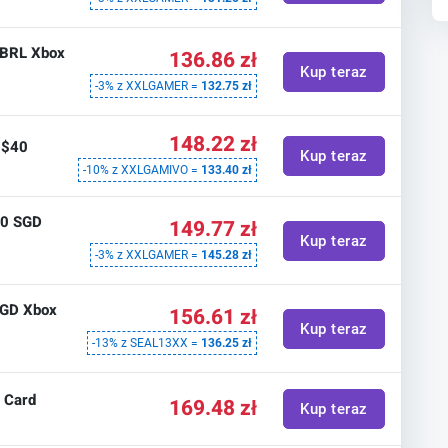
0 BRL Xbox
136.86 zł
Kup teraz
-3% z XXLGAMER =
132.75 zł
148.22 zł
 $40
Kup teraz
-10% z XXLGAMIVO =
133.40 zł
50 SGD
149.77 zł
Kup teraz
-3% z XXLGAMER =
145.28 zł
SGD Xbox
156.61 zł
Kup teraz
-13% z SEAL13XX =
136.25 zł
0 Card
169.48 zł
Kup teraz