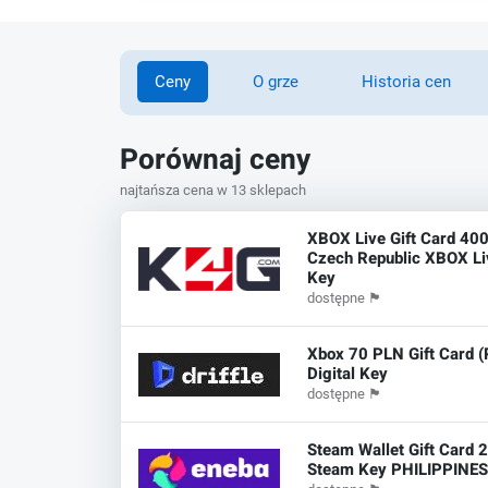
Ceny
O grze
Historia cen
Porównaj ceny
najtańsza cena w 13 sklepach
XBOX Live Gift Card 40
Czech Republic XBOX L
Key
dostępne
🏴
Xbox 70 PLN Gift Card (
Digital Key
dostępne
🏴
Steam Wallet Gift Card
Steam Key PHILIPPINE