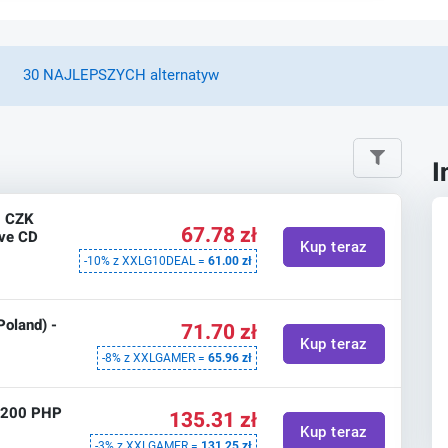
30 NAJLEPSZYCH alternatyw
I
0 CZK
67.78 zł
ive CD
Kup teraz
-10% z XXLG10DEAL =
61.00 zł
Poland) -
71.70 zł
Kup teraz
-8% z XXLGAMER =
65.96 zł
 2200 PHP
135.31 zł
S
Kup teraz
-3% z XXLGAMER =
131.25 zł