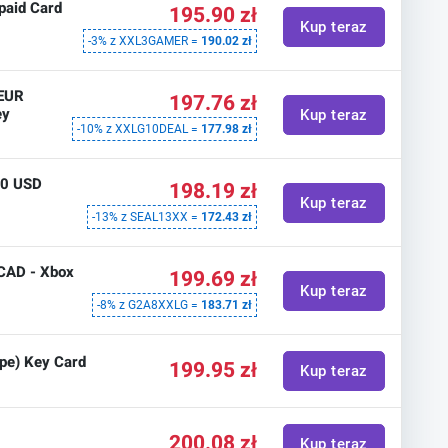
paid Card
195.90 zł
Kup teraz
-3% z XXL3GAMER =
190.02 zł
 EUR
197.76 zł
ey
Kup teraz
-10% z XXLG10DEAL =
177.98 zł
50 USD
198.19 zł
Kup teraz
-13% z SEAL13XX =
172.43 zł
 CAD - Xbox
199.69 zł
Kup teraz
-8% z G2A8XXLG =
183.71 zł
pe) Key Card
199.95 zł
Kup teraz
200.08 zł
Kup teraz