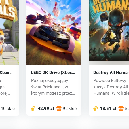
(Xbox
LEGO 2K Drive (Xbox
Destroy All Huma
One) key
(Xbox One) key
o
Poznaj ekscytujący
Powraca kultowy
gra
świat Bricklandii, w
klasyk Destroy All
órej
którym możesz przeżyć
Humans. W roli zł
ą uro...
emocjonującą...
kosmita Crypto-137
10 sklepy
42.99 zł
9 sklepy
18.51 zł
5 