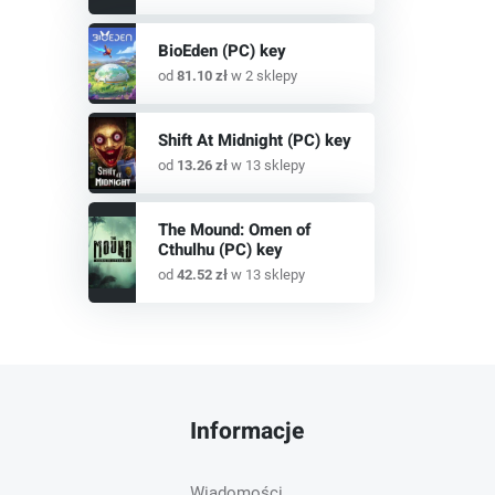
BioEden (PC) key
od
81.10 zł
w 2 sklepy
Shift At Midnight (PC) key
od
13.26 zł
w 13 sklepy
The Mound: Omen of
Cthulhu (PC) key
od
42.52 zł
w 13 sklepy
Informacje
Wiadomości