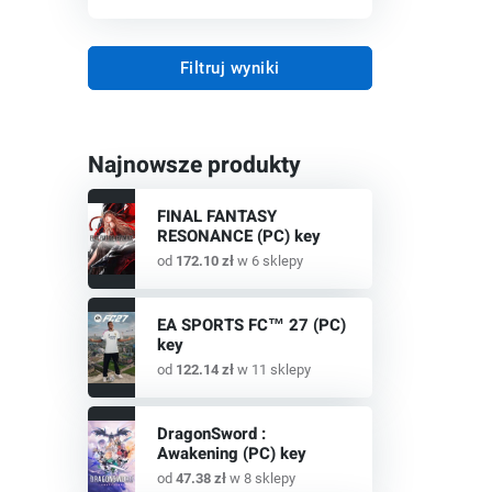
Filtruj wyniki
Najnowsze produkty
FINAL FANTASY
RESONANCE (PC) key
od
172.10 zł
w 6 sklepy
EA SPORTS FC™ 27 (PC)
key
od
122.14 zł
w 11 sklepy
DragonSword :
Awakening (PC) key
od
47.38 zł
w 8 sklepy