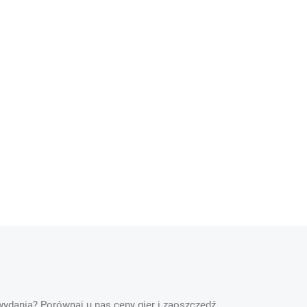
 wydania? Porównaj u nas ceny gier i zaoszczędź.