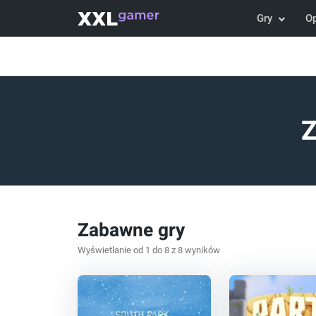
Gry
O
Z
Zabawne gry
Wyświetlanie od 1 do 8 z 8 wyników