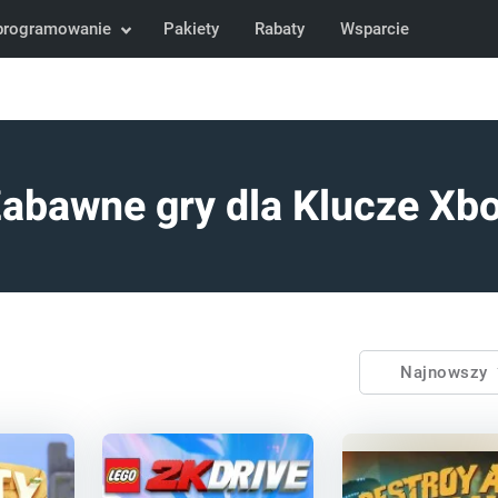
programowanie
Pakiety
Rabaty
Wsparcie
abawne gry dla Klucze Xb
Najnowszy