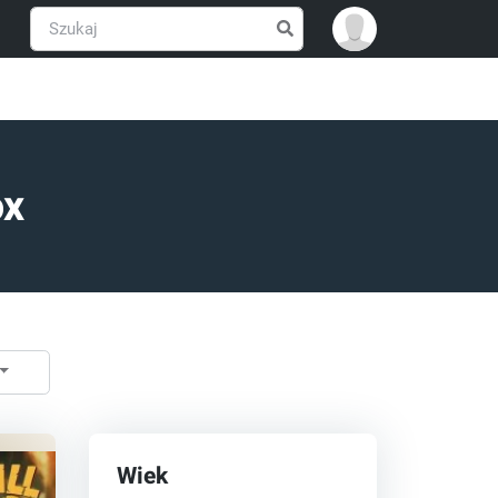
ox
Wiek