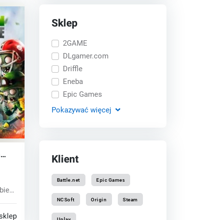
Sklep
2GAME
DLgamer.com
Driffle
Eneba
Epic Games
Pokazywać
więcej
s
Klient
Xbox
Battle.net
Epic Games
bie
NCSoft
Origin
Steam
sklepy
Uplay