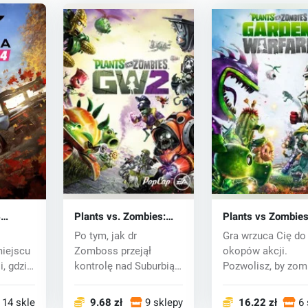
4
Plants vs. Zombies:
Plants vs Zombie
key
Garden Warfare 2
Garden Warfare (
Po tym, jak dr
Gra wrzuca Cię do
(Xbox One) key
One) key
miejscu
Zomboss przejął
okopów akcji.
i, gdzie
kontrolę nad Suburbią i
Pozwolisz, by zom
pozbył się tam rośli...
wybuchały. W
olbrzymic...
14 sklepy
9.68 zł
9 sklepy
16.22 zł
6 