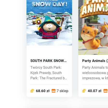
SOUTH PARK SNOW
Party Animals 
DAY! (Xbox One) key
One) ey
Twórcy South Park:
Party Animals t
Kijek Prawdy, South
wieloosobowa 
Park: The Fractured but
imprezowa, w kt
Whole i Sout...
gracze kontroluj
68.60 zł
7 sklepy
40.07 zł