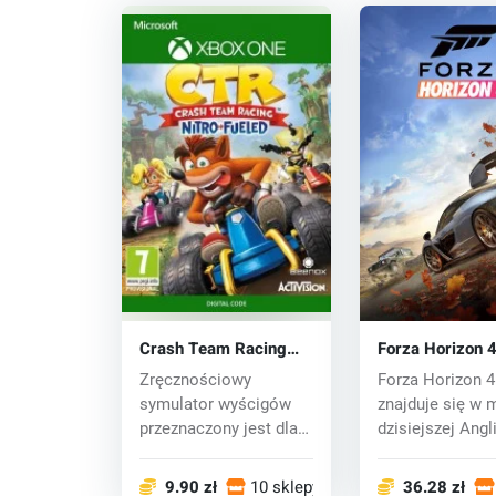
Crash Team Racing
Forza Horizon 
Nitro-Fueled (Xbox
(PC/Xbox One) 
Zręcznościowy
Forza Horizon 4
One) key
symulator wyścigów
znajduje się w 
przeznaczony jest dla
dzisiejszej Angli
wszystkich, którzy s...
ponownie b...
9.90 zł
10 sklepy
36.28 zł