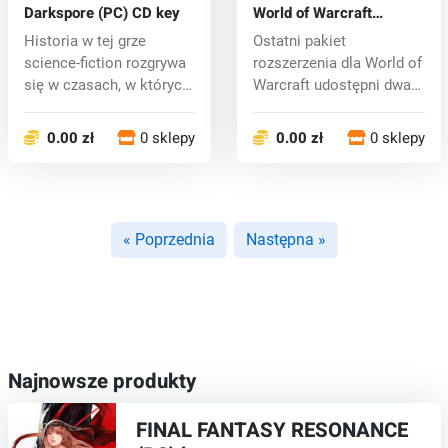
Darkspore (PC) CD key
World of Warcraft
Cataclysm (PC) CD key
Historia w tej grze
Ostatni pakiet
science-fiction rozgrywa
rozszerzenia dla World of
się w czasach, w których
Warcraft udostępni dwa
ekspe...
zupełnie no...
0.00 zł
0 sklepy
0.00 zł
0 sklepy
« Poprzednia
Następna »
Najnowsze produkty
FINAL FANTASY RESONANCE