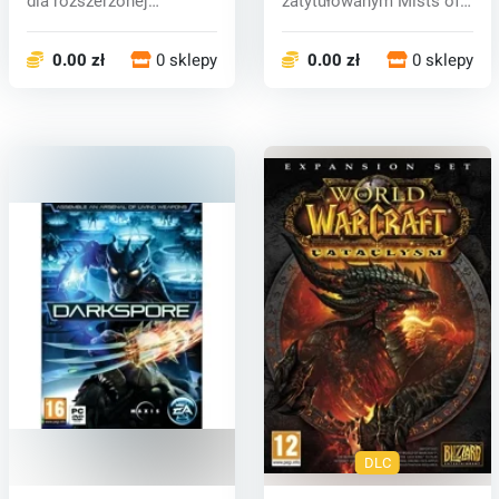
dla rozszerzonej
zatytułowanym Mists of
zawartości gier...
Pandaria, pandy...
0.00 zł
0 sklepy
0.00 zł
0 sklepy
DLC