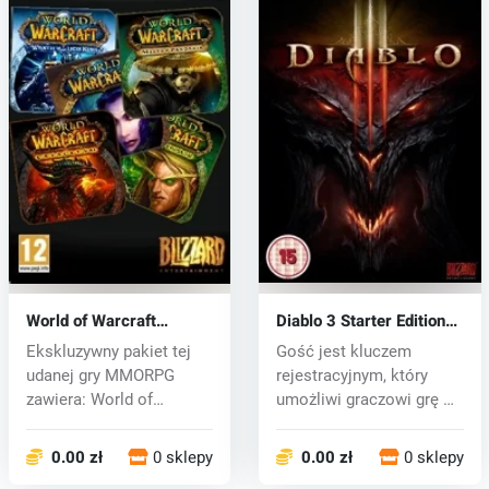
World of Warcraft
Diablo 3 Starter Edition
(Complete Pack) (PC) CD
(PC) CD key
Ekskluzywny pakiet tej
Gość jest kluczem
key
udanej gry MMORPG
rejestracyjnym, który
zawiera: World of
umożliwi graczowi grę w
Warcraft: orygi...
Diablo 3 za...
0.00 zł
0 sklepy
0.00 zł
0 sklepy