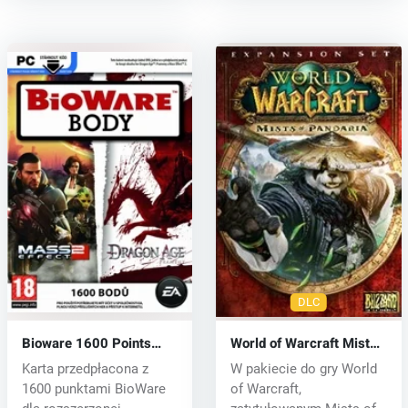
DLC
Bioware 1600 Points
World of Warcraft Mists
(PC) CD key
of Pandaria (PC) CD key
Karta przedpłacona z
W pakiecie do gry World
1600 punktami BioWare
of Warcraft,