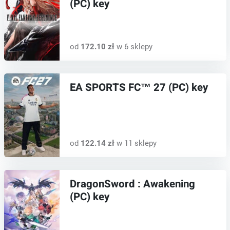
(PC) key
od
172.10 zł
w 6 sklepy
EA SPORTS FC™ 27 (PC) key
od
122.14 zł
w 11 sklepy
DragonSword : Awakening
(PC) key