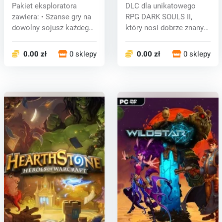
Explorer Pack (PC) CD
Armor DLC (PC) CD key
Pakiet eksploratora
DLC dla unikatowego
key
zawiera: • Szanse gry na
RPG DARK SOULS II,
dowolny sojusz każdego
który nosi dobrze znany
rasy •...
styl i niekt...
0.00 zł
0 sklepy
0.00 zł
0 sklepy