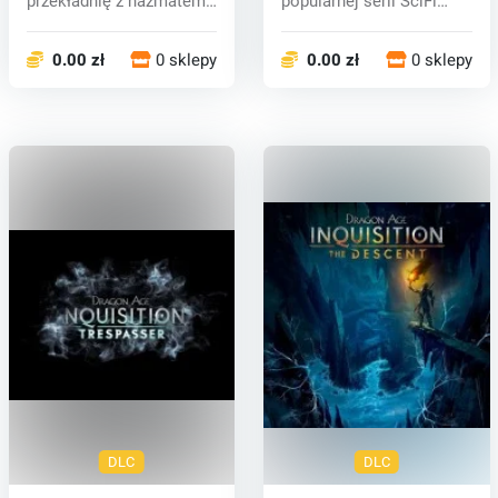
przekładnię z hazmatem,
popularnej serii SciFi
torebkę z hazma...
RPG. Ostatnia ed...
0.00 zł
0 sklepy
0.00 zł
0 sklepy
DLC
DLC