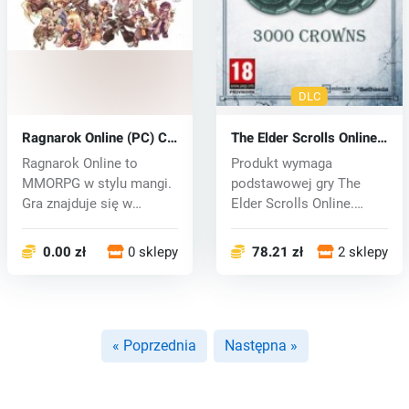
DLC
Ragnarok Online (PC) CD
The Elder Scrolls Online
key
Crown Pack (PC) CD key
Ragnarok Online to
Produkt wymaga
MMORPG w stylu mangi.
podstawowej gry The
Gra znajduje się w
Elder Scrolls Online.
świecie fantazj...
Gracze mogą aktywo...
0.00 zł
0 sklepy
78.21 zł
2 sklepy
« Poprzednia
Następna »