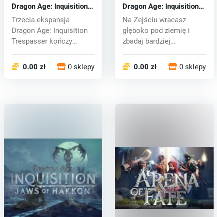
Dragon Age: Inquisition
Dragon Age: Inquisition
Trespasser DLC (PC) CD
The Descent DLC (PC)
Trzecia ekspansja
Na Zejściu wracasz
key
CD key
Dragon Age: Inquisition
głęboko pod ziemię i
Trespasser kończy
zbadaj bardziej
opowieść. Odbyw...
szczegółowo Drogi G...
0.00 zł
0 sklepy
0.00 zł
0 sklepy