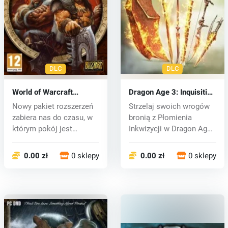
DLC
DLC
World of Warcraft
Dragon Age 3: Inquisition
Warlords of Draenor (PC)
Flames of Inquisition
Nowy pakiet rozszerzeń
Strzelaj swoich wrogów
CD key
Weapons Arsenal DLC
zabiera nas do czasu, w
bronią z Płomienia
(PC) CD key
którym pokój jest
Inkwizycji w Dragon Age:
zagrożony...
Inkwizyc...
0.00 zł
0 sklepy
0.00 zł
0 sklepy