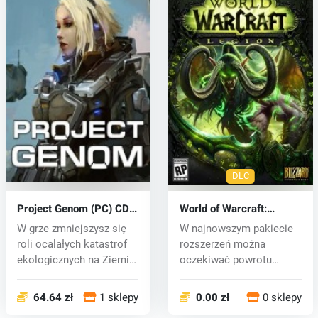
DLC
Project Genom (PC) CD
World of Warcraft:
key
Legion (PC) CD key
W grze zmniejszysz się
W najnowszym pakiecie
roli ocalałych katastrof
rozszerzeń można
ekologicznych na Ziemi i
oczekiwać powrotu
ud...
Burning Legion i w...
64.64 zł
1 sklepy
0.00 zł
0 sklepy