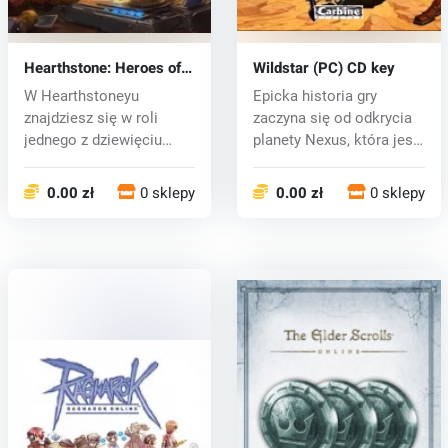
Hearthstone: Heroes of
Wildstar (PC) CD key
WarCraft (PC) CD key
W Hearthstoneyu
Epicka historia gry
znajdziesz się w roli
zaczyna się od odkrycia
jednego z dziewięciu
planety Nexus, która jest
bohaterów World...
orygi...
0.00 zł
0 sklepy
0.00 zł
0 sklepy