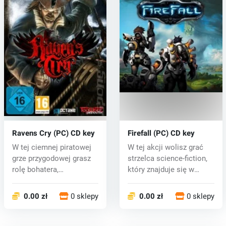
Ravens Cry (PC) CD key
Firefall (PC) CD key
W tej ciemnej piratowej
W tej akcji wolisz grać
grze przygodowej grasz
strzelca science-fiction,
rolę bohatera,
który znajduje się w
Christophera...
rozl...
0.00 zł
0 sklepy
0.00 zł
0 sklepy