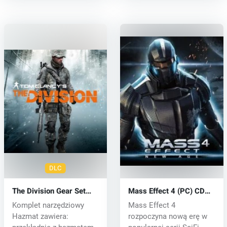
DLC
The Division Gear Set
Mass Effect 4 (PC) CD
(PC) CD key
key
Komplet narzędziowy
Mass Effect 4
Hazmat zawiera:
rozpoczyna nową erę w