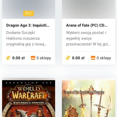
DLC
Dragon Age 3: Inquisition
Arena of Fate (PC) CD
Jaws of Hakkon DLC
key
Dodanie Szczęki
Wybierz swoją postać i
(PC) CD key
Hakkonu rozszerza
wypełnij swoje
oryginalną grę z nową
przeznaczenie! W tej grze
bronią, wrogami, a...
MOBA kontro...
0.00 zł
0 sklepy
0.00 zł
0 sklepy