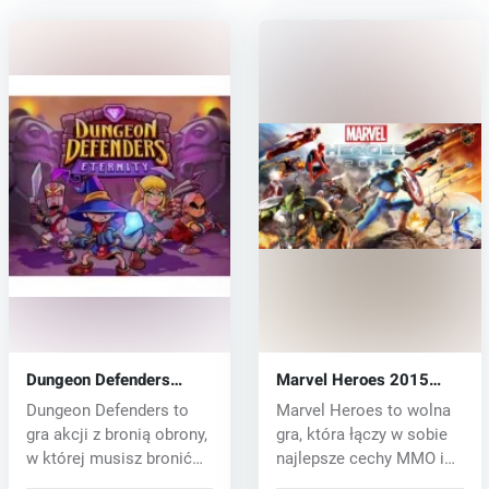
Dungeon Defenders
Marvel Heroes 2015
Eternity (PC) CD key
(PC) CD key
Dungeon Defenders to
Marvel Heroes to wolna
gra akcji z bronią obrony,
gra, która łączy w sobie
w której musisz bronić
najlepsze cechy MMO i
kraj...
RPG....