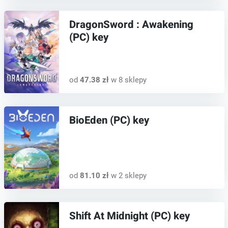
DragonSword : Awakening
(PC) key
od
47.38 zł
w 8 sklepy
BioEden (PC) key
od
81.10 zł
w 2 sklepy
Shift At Midnight (PC) key