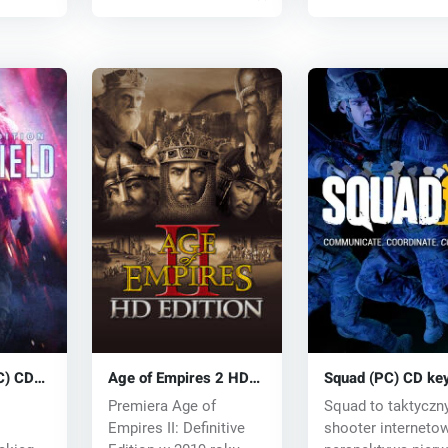
PC) CD
Age of Empires 2 HD
Squad (PC) CD ke
(PC) CD key
Premiera Age of
Squad to taktyczn
Empires II: Definitive
shooter interneto