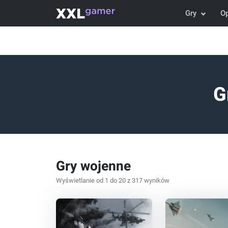
Gry
O
G
Gry wojenne
Wyświetlanie od 1 do 20 z 317 wyników