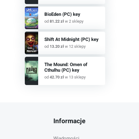
BioEden (PC) key
od
81.22 zł
w 2 sklepy
Shift At Midnight (PC) key
od
13.20 zł
w 12 sklepy
The Mound: Omen of
Cthulhu (PC) key
od
42.70 zł
w 13 sklepy
Informacje
Wiadomości