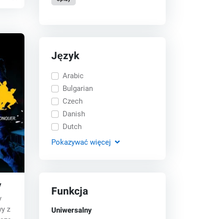
Język
Arabic
Bulgarian
Czech
Danish
Dutch
Pokazywać
więcej
y
Funkcja
y
Uniwersalny
wy z