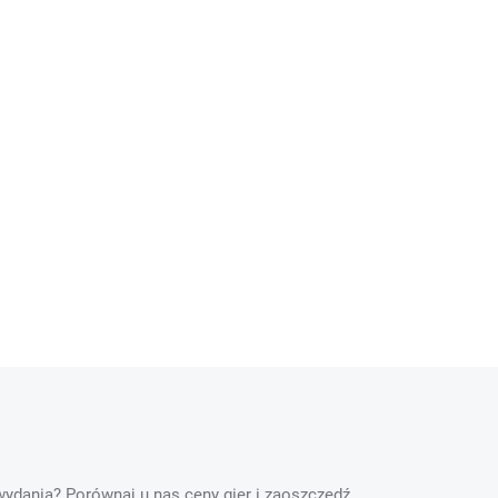
 wydania? Porównaj u nas ceny gier i zaoszczędź.