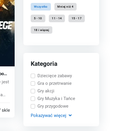
Wszystko
Mniej niż 4
5 - 10
11 - 14
15 - 17
18 i więcej
Kategoria
nbow
Dziecięce zabawy
 key
 jest
Gra o przetrwanie
Gry akcji
ia
Gry Muzyka i Tańce
Gry przygodowe
 sklepy
Pokazywać
więcej