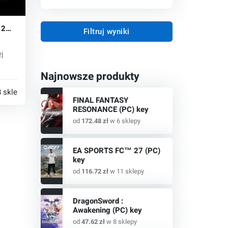
 2
Filtruj wyniki
j
Najnowsze produkty
 sklepy
FINAL FANTASY
RESONANCE (PC) key
od
172.48 zł
w 6 sklepy
EA SPORTS FC™ 27 (PC)
key
od
116.72 zł
w 11 sklepy
DragonSword :
Awakening (PC) key
od
47.62 zł
w 8 sklepy