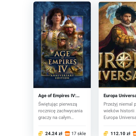
Age of Empires IV:
Europa Universa
Anniversary Edition
(PC) key
Świętując pierwszą
Przeżyj niemal 
(PC) key
rocznicę zachwycania
wieków historii 
graczy na całym
Europa Universal
świecie, ceniona se...
najnowszą odsło
24.24 zł
17 sklepy
112.10 zł