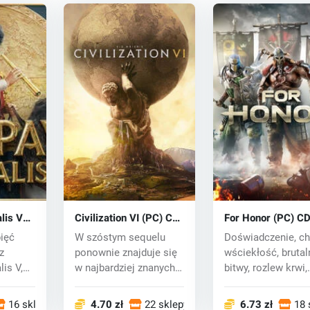
lis V
Civilization VI (PC) CD
For Honor (PC) CD
key
pięć
W szóstym sequelu
Doświadczenie, ch
z
ponownie znajduje się
wściekłość, brutal
is V,
w najbardziej znanych
bitwy, rozlew krwi,
...
przywódców hi...
wszystko...
16 sklepy
4.70 zł
22 sklepy
6.73 zł
18 