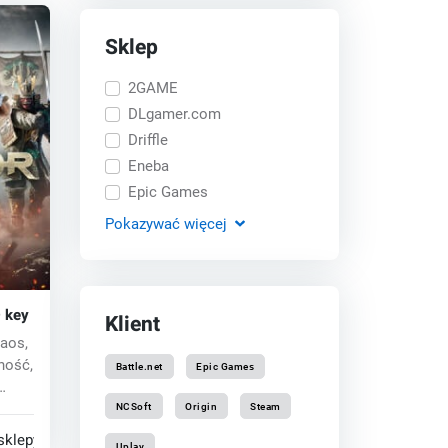
Sklep
2GAME
DLgamer.com
Driffle
Eneba
Epic Games
Pokazywać
więcej
 key
Klient
aos,
ność,
Battle.net
Epic Games
NCSoft
Origin
Steam
sklepy
Uplay