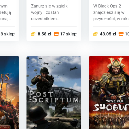
 key
key
2 (PC) CD key
znym
Zanurz się w zgiełk
W Black Ops 2
setują
wojny i zostań
znajdziesz się w
iona,
uczestnikiem
przyszłości, w rok
najbardziej
2025 i jako twórcy
legendarnych ko...
obiec...
18 sklepy
8.58 zł
17 sklepy
43.05 zł
10