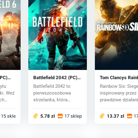
(PC)
Battlefield 2042 (PC)
Tom Clancys Rai
key
Six Siege (PC) CD
ytu
Battlefield 2042 to
Rainbow Six: Siege
ki. Weź
pierwszoosobowa
inspirowany przez
ych
strzelanka, która
prawdziwe działan
..
powraca do kultowej
antyterroryst...
g...
15 sklepy
5.78 zł
17 sklepy
13.37 zł
17