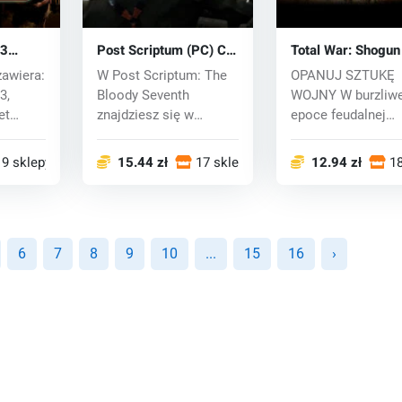
 3
Post Scriptum (PC) CD
Total War: Shogun
tion
key
(PC) CD key
zawiera:
W Post Scriptum: The
OPANUJ SZTUKĘ
3,
Bloody Seventh
WOJNY W burzliwe
et
znajdziesz się w
epoce feudalnej
...
środowisku II wojny
Japonii XVI wieku
św...
niekończą...
19 sklepy
15.44 zł
17 sklepy
12.94 zł
18
6
7
8
9
10
...
15
16
›