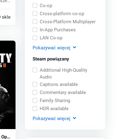
szej
Co-op
Cross-platform co-op
 sklepy
Cross-Platform Multiplayer
In-App Purchases
LAN Co-op
Pokazywać
więcej
Steam powiązany
Additional High-Quality
Audio
Captions available
Commentary available
Family Sharing
HDR available
Pokazywać
więcej
k Ops