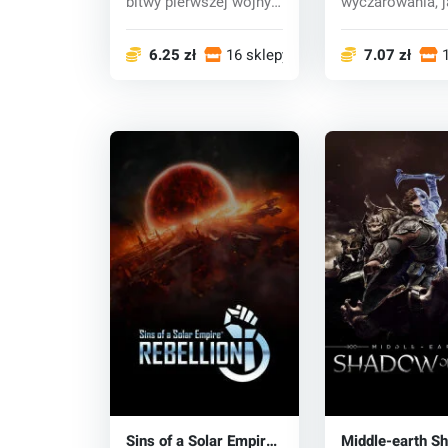
bitwy pierwszej wojny
wyczarowania, 
światowej...
doświadczyła l
w grze B...
6.25 zł
16 sklepy
7.07 zł
Sins of a Solar Empire:
Middle-earth S