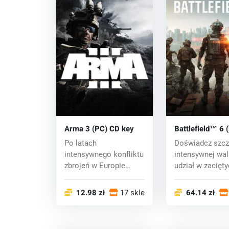
Arma 3 (PC) CD key
Battlefield™ 6 
key
Po latach
Doświadcz szcz
intensywnego konfliktu
intensywnej wal
zbrojeń w Europie
udział w zacięt
Zachodniej z armiami
bitwach piechot.
na...
12.98 zł
17 sklepy
64.14 zł