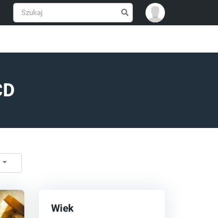
CD
ć
Wiek