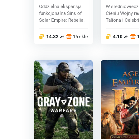
Rebellion (PC) CD key
of War (PC) CD
Oddzielna ekspansja
W średniowiec
funkcjonalna Sins of
Cieniu Wojny re
Solar Empire: Rebelia
Taliona i Celebr
będzie zawie...
którzy będą m...
14.32 zł
16 sklepy
4.10 zł