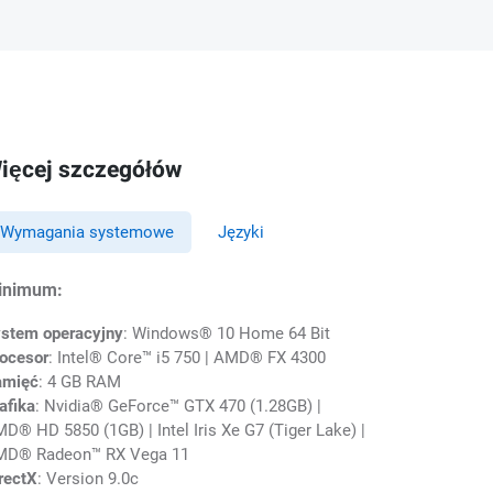
ięcej szczegółów
Wymagania systemowe
Języki
inimum:
stem operacyjny
: Windows® 10 Home 64 Bit
ocesor
: Intel® Core™ i5 750 | AMD® FX 4300
amięć
: 4 GB RAM
afika
: Nvidia® GeForce™ GTX 470 (1.28GB) |
D® HD 5850 (1GB) | Intel Iris Xe G7 (Tiger Lake) |
D® Radeon™ RX Vega 11
rectX
: Version 9.0c