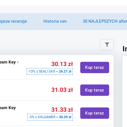
epsze recenzje
Historia cen
30 NAJLEPSZYCH alte
I
team Key -
30.13 zł
Kup teraz
-13% z SEAL13XX =
26.21 zł
31.03 zł
Kup teraz
Steam Key
31.33 zł
Kup teraz
-3% z XXLGAMER =
30.39 zł