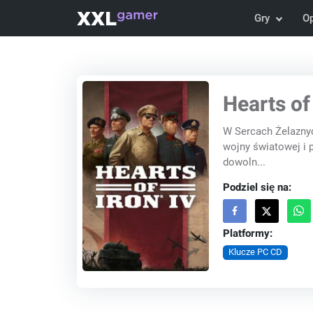
Gry
O
Hearts of
W Sercach Żelaznyc
wojny światowej i 
dowoln...
Podziel się na:
Platformy:
Klucze PC CD