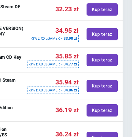
y Steam DE
32.23 zł
Kup teraz
DE VERSION)
34.95 zł
NY
Kup teraz
-3% z XXLGAMER =
33.90 zł
35.85 zł
eam CD Key
Kup teraz
-3% z XXL3GAMER =
34.77 zł
PC Steam
35.94 zł
Kup teraz
-3% z XXL3GAMER =
34.86 zł
Edition
36.19 zł
Kup teraz
tion
36.24 zł
/ES