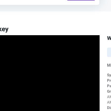
key
W
M
Sy
Pr
P
Gr
AM
AM
Di