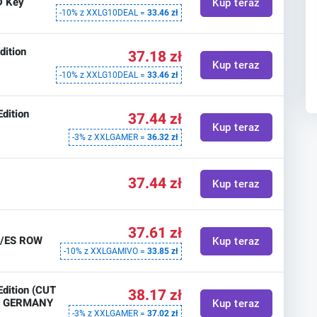
D Key
Kup teraz
-10% z XXLG10DEAL =
33.46 zł
dition
37.18 zł
Kup teraz
-10% z XXLG10DEAL =
33.46 zł
Edition
37.44 zł
Kup teraz
-3% z XXLGAMER =
36.32 zł
37.44 zł
Kup teraz
37.61 zł
U/ES ROW
Kup teraz
-10% z XXLGAMIVO =
33.85 zł
Edition (CUT
38.17 zł
ey GERMANY
Kup teraz
-3% z XXLGAMER =
37.02 zł