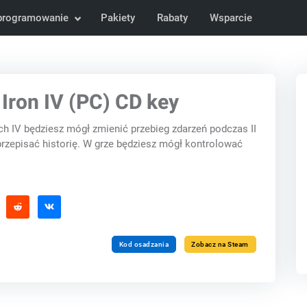
programowanie
Pakiety
Rabaty
Wsparcie
 Iron IV (PC) CD key
h IV będziesz mógł zmienić przebieg zdarzeń podczas II
przepisać historię. W grze będziesz mógł kontrolować
Kod osadzania
Zobacz na Steam