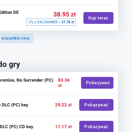
Edition DE
38.95 zł
Kup teraz
-3% z XXL3GAMER =
37.78 zł
 wszystkie ceny
do gry
promise, No Surrender (PC)
83.36
Pokazywać
zł
ce DLC (PC) key
29.22 zł
Pokazywać
y DLC (PC) CD key
17.17 zł
Pokazywać