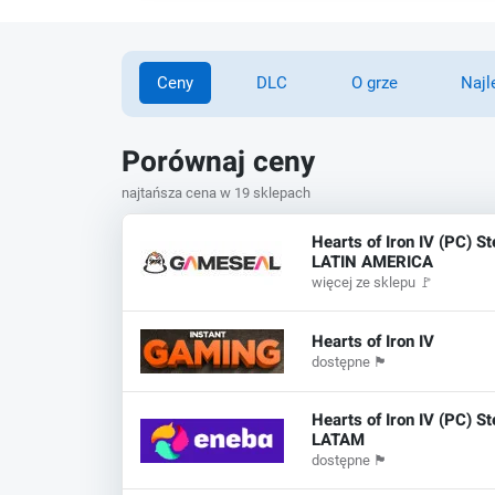
Ceny
DLC
O grze
Najl
Porównaj ceny
najtańsza cena w 19 sklepach
Hearts of Iron IV (PC) S
LATIN AMERICA
więcej ze sklepu
🚩
Hearts of Iron IV
dostępne
🏴
Hearts of Iron IV (PC) 
LATAM
dostępne
🏴