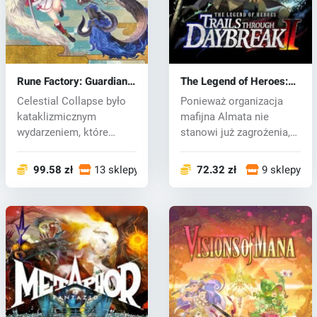
Rune Factory: Guardians
The Legend of Heroes:
of Azuma (PC) key
Trails through Daybreak
Celestial Collapse było
Ponieważ organizacja
II (PC) key
kataklizmicznym
mafijna Almata nie
wydarzeniem, które
stanowi już zagrożenia,
zdewastowało wsc...
mieszkańcy...
99.58 zł
13 sklepy
72.32 zł
9 sklepy