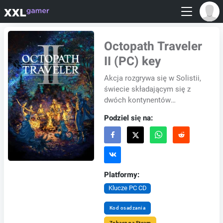
Octopath Traveler
II (PC) key
Akcja rozgrywa się w Solistii,
świecie składającym się z
dwóch kontynentów
oddzielonych morzem. To
Podziel się na:
czas szybkiego rozwoju,
statków pływających po
ruch...
Platformy:
Klucze PC CD
Kod osadzania
Zobacz na Steam