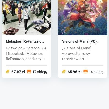
Metaphor: ReFantazio
Visions of Mana (PC)
(PC) key
key
Od twórców Persona 3, 4
„Visions of Mana”
i 5 pochodzi Metaphor:
wprowadza nowy
ReFantazio, osadzony w
rozdział w serii
odręb...
poświęconej świętemu
miec...
67.07 zł
17 sklepy
65.96 zł
14 sklepy