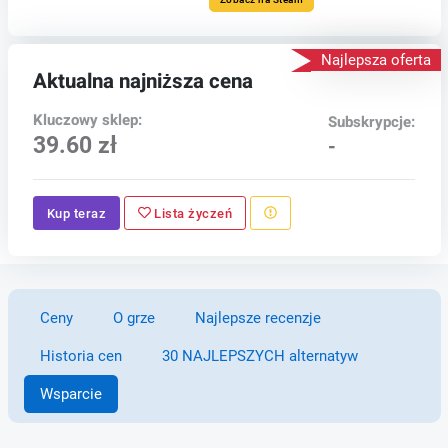
Najlepsza oferta
Aktualna najniższa cena
Kluczowy sklep:
Subskrypcje:
39.60 zł
-
Kup teraz
Lista życzeń
Ceny
O grze
Najlepsze recenzje
Historia cen
30 NAJLEPSZYCH alternatyw
Wsparcie