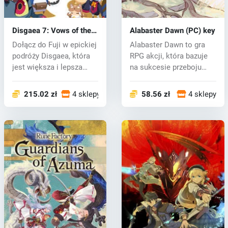
Disgaea 7: Vows of the
Alabaster Dawn (PC) key
Virtueless (PC) key
Dołącz do Fuji w epickiej
Alabaster Dawn to gra
podróży Disgaea, która
RPG akcji, która bazuje
jest większa i lepsza
na sukcesie przeboju
niż...
CrossCod...
215.02 zł
4 sklepy
58.56 zł
4 sklepy