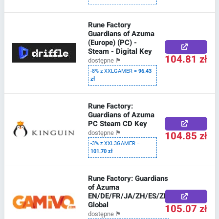
Rune Factory
Guardians of Azuma
(Europe) (PC) -
Steam - Digital Key
104.81 zł
dostępne
🏴
-8% z XXLGAMER =
96.43
zł
Rune Factory:
Guardians of Azuma
PC Steam CD Key
104.85 zł
dostępne
🏴
-3% z XXL3GAMER =
101.70 zł
Rune Factory: Guardians
of Azuma
EN/DE/FR/JA/ZH/ES/ZH
Global
105.07 zł
dostępne
🏴