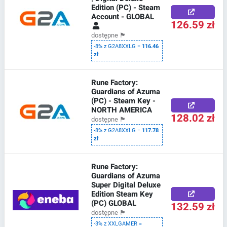
Edition (PC) - Steam
Account - GLOBAL
126.59 zł
dostępne
🏴
-8% z G2A8XXLG =
116.46
zł
Rune Factory:
Guardians of Azuma
(PC) - Steam Key -
NORTH AMERICA
128.02 zł
dostępne
🏴
-8% z G2A8XXLG =
117.78
zł
Rune Factory:
Guardians of Azuma
Super Digital Deluxe
Edition Steam Key
(PC) GLOBAL
132.59 zł
dostępne
🏴
-3% z XXLGAMER =