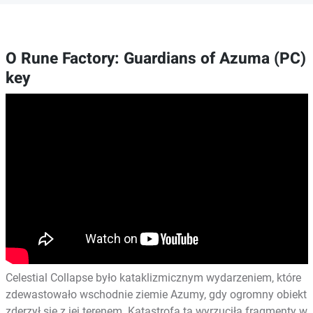
O Rune Factory: Guardians of Azuma (PC)
key
Celestial Collapse było kataklizmicznym wydarzeniem, które
zdewastowało wschodnie ziemie Azumy, gdy ogromny obiekt
zderzył się z jej terenem. Katastrofa ta wyrzuciła fragmenty w