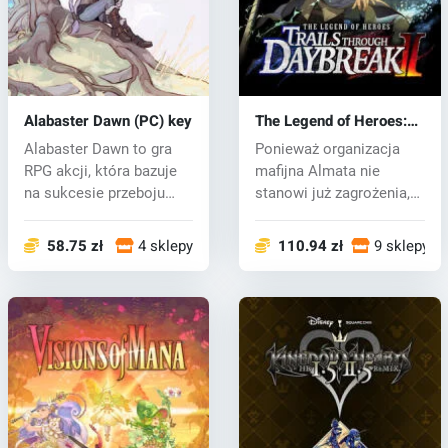
Alabaster Dawn (PC) key
The Legend of Heroes:
Trails through Daybreak
Alabaster Dawn to gra
Ponieważ organizacja
II (PC) key
RPG akcji, która bazuje
mafijna Almata nie
na sukcesie przeboju
stanowi już zagrożenia,
CrossCod...
mieszkańcy...
58.75 zł
4 sklepy
110.94 zł
9 sklepy