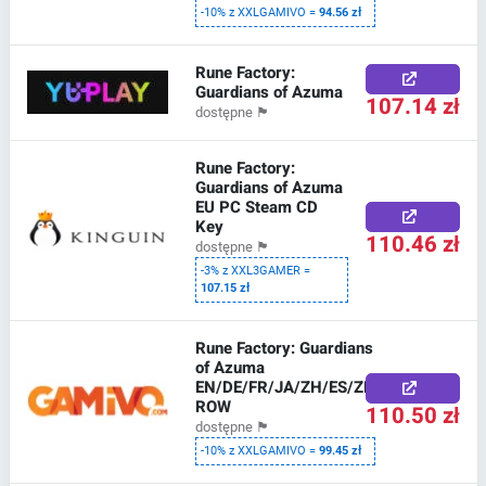
-10% z XXLGAMIVO =
94.56 zł
Rune Factory:
Guardians of Azuma
107.14 zł
dostępne
🏴
Rune Factory:
Guardians of Azuma
EU PC Steam CD
Key
110.46 zł
dostępne
🏴
-3% z XXL3GAMER =
107.15 zł
Rune Factory: Guardians
of Azuma
EN/DE/FR/JA/ZH/ES/ZH
ROW
110.50 zł
dostępne
🏴
-10% z XXLGAMIVO =
99.45 zł