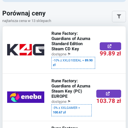
Porównaj ceny
najtańsza cena w 13 sklepach
Rune Factory:
Guardians of Azuma
Standard Edition
Steam CD Key
99.89 zł
dostępne
🏴
-10% z XXLG10DEAL =
89.90
zł
Rune Factory:
Guardians of Azuma
Steam Key (PC)
EUROPE
103.78 zł
dostępne
🏴
-3% z XXLGAMER =
100.67 zł