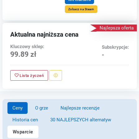
Zobacz na Steam
Najlepsza oferta
Aktualna najniższa cena
Kluczowy sklep:
Subskrypcje:
99.89 zł
-
Lista życzeń
Ceny
O grze
Najlepsze recenzje
Historia cen
30 NAJLEPSZYCH alternatyw
Wsparcie