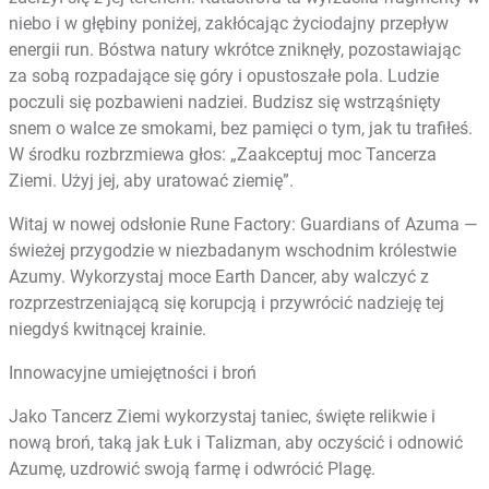
niebo i w głębiny poniżej, zakłócając życiodajny przepływ
energii run. Bóstwa natury wkrótce zniknęły, pozostawiając
za sobą rozpadające się góry i opustoszałe pola. Ludzie
poczuli się pozbawieni nadziei. Budzisz się wstrząśnięty
snem o walce ze smokami, bez pamięci o tym, jak tu trafiłeś.
W środku rozbrzmiewa głos: „Zaakceptuj moc Tancerza
Ziemi. Użyj jej, aby uratować ziemię”.
Witaj w nowej odsłonie Rune Factory: Guardians of Azuma —
świeżej przygodzie w niezbadanym wschodnim królestwie
Azumy. Wykorzystaj moce Earth Dancer, aby walczyć z
rozprzestrzeniającą się korupcją i przywrócić nadzieję tej
niegdyś kwitnącej krainie.
Innowacyjne umiejętności i broń
Jako Tancerz Ziemi wykorzystaj taniec, święte relikwie i
nową broń, taką jak Łuk i Talizman, aby oczyścić i odnowić
Azumę, uzdrowić swoją farmę i odwrócić Plagę.