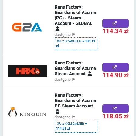
Rune Factory:
Guardians of Azuma
(PC) - Steam
Account - GLOBAL
114.34 zł
dostępne
🏴
-8% z G2A8XXLG =
105.19
zł
Rune Factory:
Guardians of Azuma
Steam Account
114.90 zł
dostępne
🏴
Rune Factory:
Guardians of Azuma
PC Steam Account
118.05 zł
dostępne
🏴
-3% z XXL3GAMER =
114.51 zł