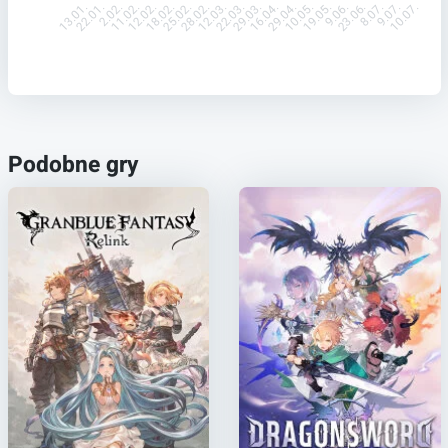
22.01.
2.02.
11.02.
12.02.
18.02.
25.02.
28.02.
12.03.
22.03.
29.03.
16.04.
29.04.
10.05.
19.05.
9.06.
23.06.
8.07.
9.07.
13.01.
10.07.
Podobne gry