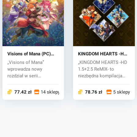
Visions of Mana (PC)
KINGDOM HEARTS -HD
key
1.5+2.5 ReMIX- (PC) key
„Visions of Mana”
„KINGDOM HEARTS -HD
wprowadza nowy
1.5+2.5 ReMIX- to
rozdział w serii
niezbędna kompilacja
poświęconej świętemu
pierwszych sześc...
miec...
77.42 zł
14 sklepy
78.76 zł
5 sklepy