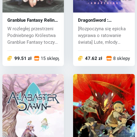
Granblue Fantasy Relink
DragonSword :
(PC) key
Awakening (PC) key
W rozległej przestrzeni
[Rozpoczyna się epicka
Podniebnego Królestwa
wyprawa o ratowanie
Granblue Fantasy toczy
świata] Lute, młody
swoją...
poszukiwacz...
99.51 zł
15 sklepy
47.62 zł
8 sklepy