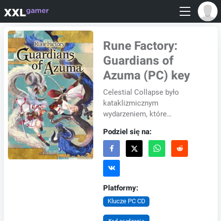
Rune Factory:
Guardians of
Azuma (PC) key
Celestial Collapse było
kataklizmicznym
wydarzeniem, które
zdewastowało wschodnie
Podziel się na:
ziemie Azumy, gdy ogromny
obiekt zderzył się z jej
terenem. Katastro...
Platformy:
Klucze PC CD
Kod osadzania