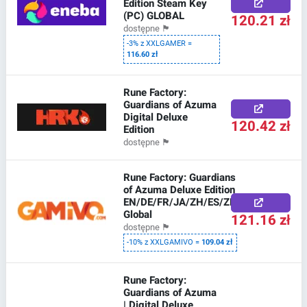
Edition Steam Key
(PC) GLOBAL
120.21 zł
dostępne
🏴
-3% z XXLGAMER =
116.60 zł
Rune Factory:
Guardians of Azuma
Digital Deluxe
120.42 zł
Edition
dostępne
🏴
Rune Factory: Guardians
of Azuma Deluxe Edition
EN/DE/FR/JA/ZH/ES/ZH
Global
121.16 zł
dostępne
🏴
-10% z XXLGAMIVO =
109.04 zł
Rune Factory:
Guardians of Azuma
| Digital Deluxe