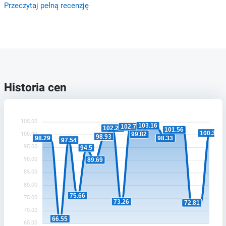
Przeczytaj pełną recenzję
Historia cen
105.00
103.16
102.77
102.25
101.56
100.32
100.00
99.82
98.93
98.33
98.29
97.54
95.00
94.5
90.00
89.69
85.00
80.00
75.66
75.00
73.26
72.81
70.00
66.55
65.00