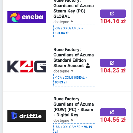
Rune Factory:
Guardians of Azuma
Steam Key (PC)
GLOBAL
104.16 zł
dostępne
🏴
-3% z XXLGAMER =
101.04 zł
Rune Factory:
Guardians of Azuma
Standard Edition
Steam Account
104.25 zł
dostępne
🏴
-10% z XXLG10DEAL =
93.83 zł
Rune Factory
Guardians of Azuma
(ROW) (PC) - Steam
- Digital Key
104.55 zł
dostępne
🏴
-8% z XXLGAMER =
96.19
zł