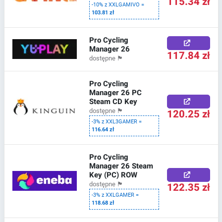
115.34 zł
-10% z XXLGAMIVO =
103.81 zł
Pro Cycling
Manager 26
117.84 zł
dostępne
🏴
Pro Cycling
Manager 26 PC
Steam CD Key
120.25 zł
dostępne
🏴
-3% z XXL3GAMER =
116.64 zł
Pro Cycling
Manager 26 Steam
Key (PC) ROW
122.35 zł
dostępne
🏴
-3% z XXLGAMER =
118.68 zł