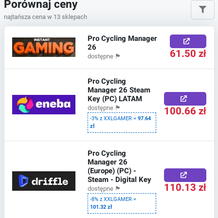
Porównaj ceny
najtańsza cena w 13 sklepach
Pro Cycling Manager
26
61.50 zł
dostępne
🏴
Pro Cycling
Manager 26 Steam
Key (PC) LATAM
100.66 zł
dostępne
🏴
-3% z XXLGAMER =
97.64
zł
Pro Cycling
Manager 26
(Europe) (PC) -
Steam - Digital Key
110.13 zł
dostępne
🏴
-8% z XXLGAMER =
101.32 zł