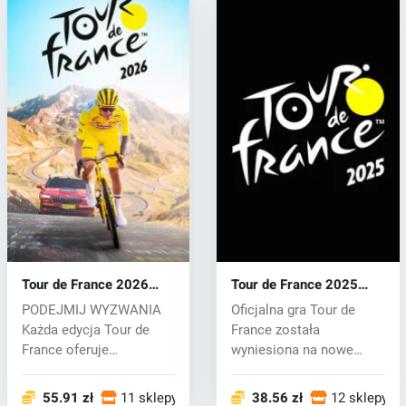
Tour de France 2026
Tour de France 2025
(PC) key
(PC) key
PODEJMIJ WYZWANIA
Oficjalna gra Tour de
Każda edycja Tour de
France została
France oferuje
wyniesiona na nowe
wyjątkowe
wyżyny dzięki mocy...
doświadczen...
55.91 zł
11 sklepy
38.56 zł
12 sklepy