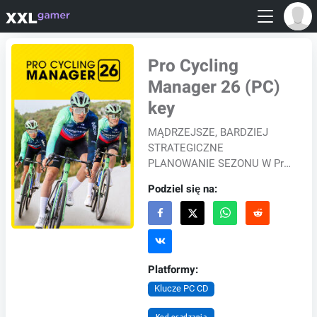
Pro Cycling
Manager 26 (PC)
key
MĄDRZEJSZE, BARDZIEJ
STRATEGICZNE
PLANOWANIE SEZONU W Pro
Cycling Manager 26
Podziel się na:
planowanie sezonu zostało
udoskonalone, aby zapewnić
większą immersję i k...
Platformy:
Klucze PC CD
Kod osadzania