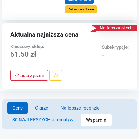
Zobacz na Steam
Najlepsza oferta
Aktualna najniższa cena
Kluczowy sklep:
Subskrypcje:
61.50 zł
-
Lista życzeń
Ceny
O grze
Najlepsze recenzje
30 NAJLEPSZYCH alternatyw
Wsparcie