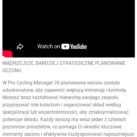
MĄDRZEJSZE, BARDZIEJ STRATEGICZNE PLANOWANIE
SEZONU
W Pro Cycling Manager 26 planowanie sezonu zostało
udoskonalone, aby zapewnić większą immersję i kontrolę.
Możesz teraz kształtować hierarchię swojego zespołu,
przypisywać role kolarzom i organizować skład według
specjalizacji lub wszechstronności, aby zmaksymalizować
potencjał składu. Każdy wyścig ma teraz jeden z czterech
poziomów priorytetów, co pomaga Ci określić kluczowe
momenty sezonu i efektywnie rozdysponować najważniejsze