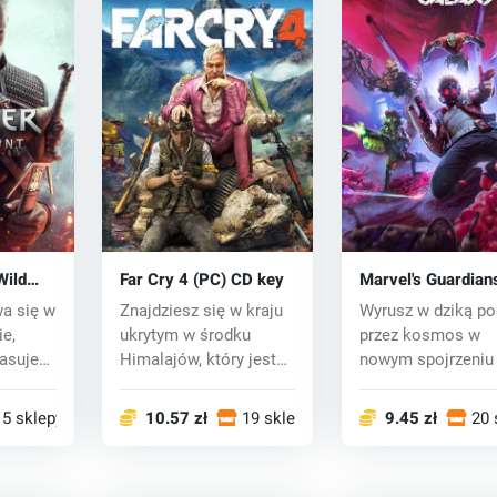
Wild
Far Cry 4 (PC) CD key
Marvel's Guardian
ey
the Galaxy (PC) k
wa się w
Znajdziesz się w kraju
Wyrusz w dziką po
e,
ukrytym w środku
przez kosmos w
pasuje
Himalajów, który jest
nowym spojrzeniu
nękany przez...
Strażników Galakty
15 sklepy
10.57 zł
19 sklepy
9.45 zł
20 