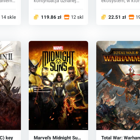
daniem
kontynuacja uznanej
ekosystem, w któ
gry RPG science ficti...
gracze będą poszu.
14 sklepy
119.86 zł
12 sklepy
22.51 zł
19
C) key
Marvel's Midnight Suns
Total War: Warha