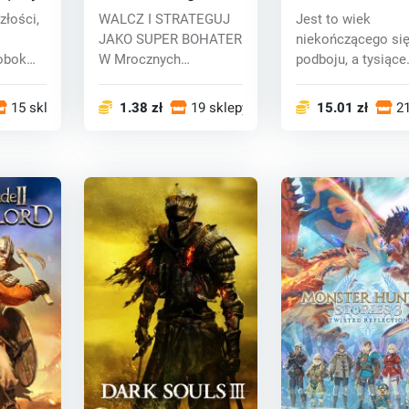
(PC)key
(PC) CD key
złości,
WALCZ I STRATEGUJ
Jest to wiek
JAKO SUPER BOHATER
niekończącego si
 obok
W Mrocznych
podboju, a tysiące
...
zakątkach Marvel
myśliwców spotyk
Universe....
w w...
15 sklepy
1.38 zł
19 sklepy
15.01 zł
21