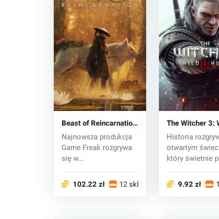
Beast of Reincarnation
The Witcher 3: 
(PC) key
Hunt (PC) CD k
Najnowsza produkcja
Historia rozgry
Game Freak rozgrywa
otwartym świeci
się w
który świetnie 
postapokaliptycznej
do podróży,...
Japonii,...
102.22 zł
12 sklepy
9.92 zł