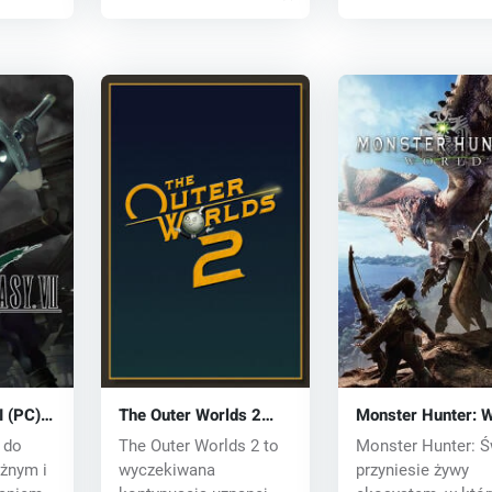
I (PC)
The Outer Worlds 2
Monster Hunter: W
(PC) key
(PC) CD key
 do
The Outer Worlds 2 to
Monster Hunter: Ś
ężnym i
wyczekiwana
przyniesie żywy