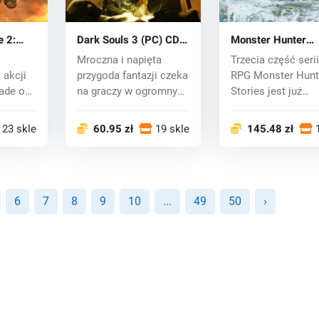
e 2:
Dark Souls 3 (PC) CD
Monster Hunter
) CD
key
Stories 3: Twisted
Mroczna i napięta
Trzecia część serii
Reflection (PC) ke
 akcji
przygoda fantazji czeka
RPG Monster Hunt
ade o
na graczy w ogromnym
Stories jest już
..
świecie pełn...
dostępna: Twin...
23 sklepy
60.95 zł
19 sklepy
145.48 zł
6
7
8
9
10
...
49
50
›