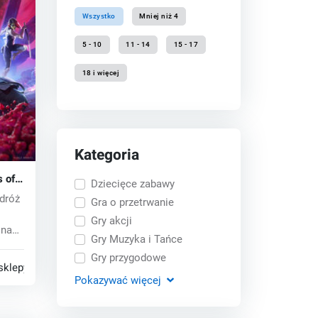
Wszystko
Mniej niż 4
5 - 10
11 - 14
15 - 17
18 i więcej
Kategoria
s of
Dziecięce zabawy
ey
dróż
Gra o przetrwanie
Gry akcji
 na
Gry Muzyka i Tańce
...
Gry przygodowe
sklepy
Pokazywać
więcej