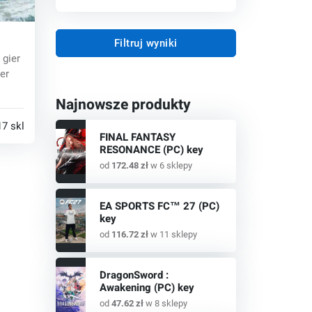
Filtruj wyniki
 gier
y
er
Najnowsze produkty
17 sklepy
FINAL FANTASY
RESONANCE (PC) key
od
172.48 zł
w 6 sklepy
EA SPORTS FC™ 27 (PC)
key
od
116.72 zł
w 11 sklepy
DragonSword :
Awakening (PC) key
od
47.62 zł
w 8 sklepy