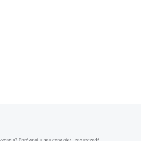
 wydania? Porównaj u nas ceny gier i zaoszczędź.