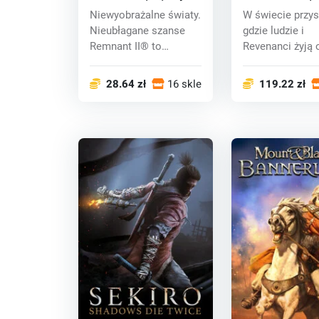
Niewyobrażalne światy.
W świecie przys
Nieubłagane szanse
gdzie ludzie i
Remnant II® to
Revenanci żyją
wyczekiwana kontyn...
siebie, nagłe poj
28.64 zł
16 sklepy
119.22 zł