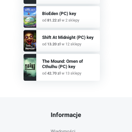
BioEden (PC) key
od
81.22 zł
w 2 sklepy
Shift At Midnight (PC) key
od
13.20 zł
w 12 sklepy
The Mound: Omen of
Cthulhu (PC) key
od
42.70 zł
w 13 sklepy
Informacje
Wiadomości