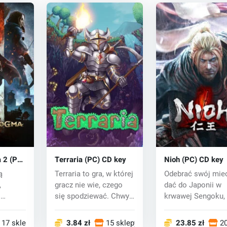
 2 (PC)
Terraria (PC) CD key
Nioh (PC) CD key
ą
Terraria to gra, w której
Odebrać swój miec
,
gracz nie wie, czego
dać do Japonii w
s
się spodziewać. Chwyć
krwawej Sengoku, 
a na
broń i...
wojen i pełne ci...
17 sklepy
3.84 zł
15 sklepy
23.85 zł
20