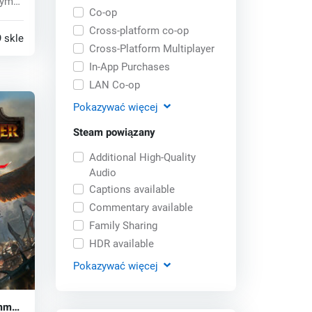
rym
Co-op
..
Cross-platform co-op
 sklepy
Cross-Platform Multiplayer
In-App Purchases
LAN Co-op
Pokazywać
więcej
Steam powiązany
Additional High-Quality
Audio
Captions available
Commentary available
Family Sharing
HDR available
Pokazywać
więcej
mmer