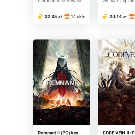
ciemności. Kierowani
zły plan. Jej za
nienasyconym pragn...
jest zdoby...
32.35 zł
14 sklepy
20.14 zł
Remnant II (PC) key
CODE VEIN II (P