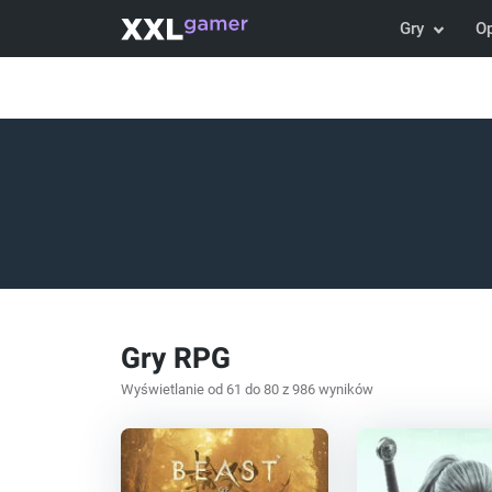
Gry
O
Gry RPG
Wyświetlanie od 61 do 80 z 986 wyników