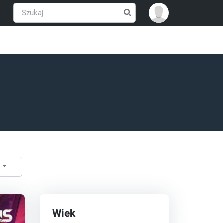
ć
Wiek