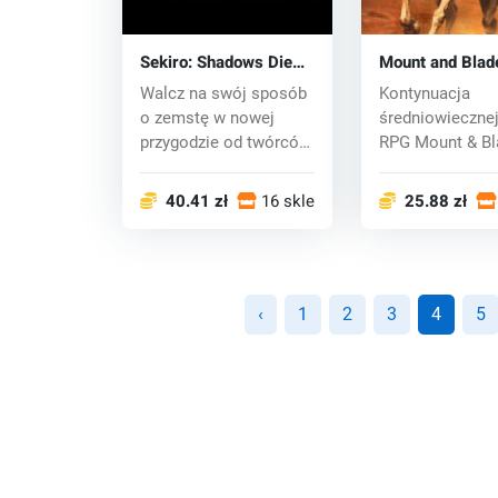
Sekiro: Shadows Die
Mount and Blad
Twice (PC) CD key
Bannerlord (PC
Walcz na swój sposób
Kontynuacja
key
o zemstę w nowej
średniowiecznej
przygodzie od twórców
RPG Mount & Bl
oprogramowania...
nazwie Mount &.
40.41 zł
16 sklepy
25.88 zł
‹
1
2
3
4
5