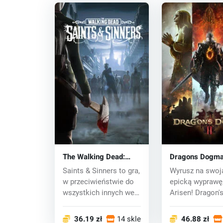
The Walking Dead:
Dragons Dogma
Saints & Sinners (PC)
key
Saints & Sinners to gra,
Wyrusz na swoj
key
w przeciwieństwie do
epicką wyprawę
wszystkich innych we
Arisen! Dragon'
wsze...
Dogma to opart
fabule...
36.19 zł
14 sklepy
46.88 zł