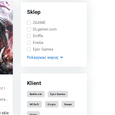
Sklep
2GAME
DLgamer.com
Driffle
Eneba
Epic Games
Pokazywać
więcej
Klient
z i
Battle.net
Epic Games
era
NCSoft
Origin
Steam
 sklepy
Uplay