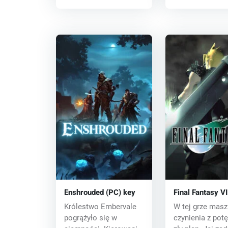
Enshrouded (PC) key
Final Fantasy VI
CD key
Królestwo Embervale
W tej grze masz
pogrążyło się w
czynienia z pot